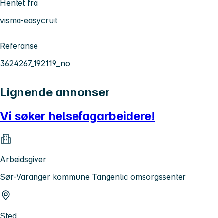
Hentet fra
visma-easycruit
Referanse
3624267_192119_no
Lignende annonser
Vi søker helsefagarbeidere!
Arbeidsgiver
Sør-Varanger kommune Tangenlia omsorgssenter
Sted