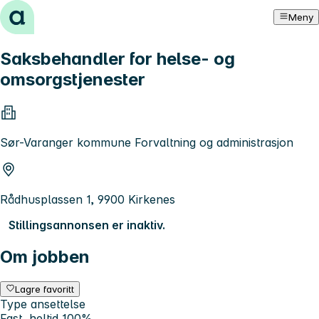
Hopp til innhold
Meny
Saksbehandler for helse- og
omsorgstjenester
Sør-Varanger kommune Forvaltning og administrasjon
Rådhusplassen 1, 9900 Kirkenes
Stillingsannonsen er inaktiv.
Om jobben
Lagre favoritt
Type ansettelse
Fast, heltid 100%