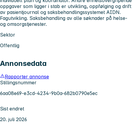
individuell plan og koordinator. Andre enhetsovergripende
oppgaver som ligger i stab er utvikling, oppfølging og drift
av pasientjournal og saksbehandlingssystemet AIDN.
Fagutvikling. Saksbehandling av alle søknader på helse-
og omsorgstjenester.
Sektor
Offentlig
Annonsedata
Rapporter annonse
Stillingsnummer
6aa08e69-e3cd-4234-9b0a-682b0790e5ec
Sist endret
20. juli 2026