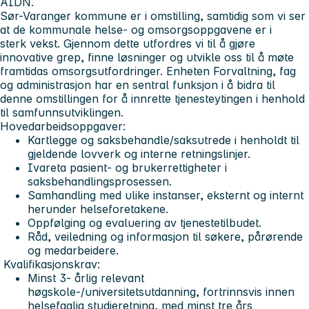
AIDN.
Sør-Varanger kommune er i omstilling, samtidig som vi ser
at de kommunale helse- og omsorgsoppgavene er i
sterk vekst. Gjennom dette utfordres vi til å gjøre
innovative grep, finne løsninger og utvikle oss til å møte
framtidas omsorgsutfordringer. Enheten Forvaltning, fag
og administrasjon har en sentral funksjon i å bidra til
denne omstillingen for å innrette tjenesteytingen i henhold
til samfunnsutviklingen.
Hovedarbeidsoppgaver:
Kartlegge og saksbehandle/saksutrede i henholdt til
gjeldende lovverk og interne retningslinjer.
Ivareta pasient- og brukerrettigheter i
saksbehandlingsprosessen.
Samhandling med ulike instanser, eksternt og internt
herunder helseforetakene.
Oppfølging og evaluering av tjenestetilbudet.
Råd, veiledning og informasjon til søkere, pårørende
og medarbeidere.
Kvalifikasjonskrav:
Minst 3- årlig relevant
høgskole-/universitetsutdanning, fortrinnsvis innen
helsefaglig studieretning, med minst tre års