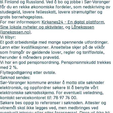
til Finland og Russland. Ved å bo og jobbe i Sør-Varanger
får du en rekke økonomiske fordeler, som nedskriving av
studiegjeld, lavere fellesskatt, lavere strømutgifter og
gratis barnehageplass.
For mer informasjon:
Kirkenes24 - En digital plattform.
Sine lokale nyheter og aktiviteter.
og
Lånekassen
(lanekassen.no)
.
Vi tilbyr:
Et godt arbeidsmiljø med mange spennende utfordringer.
Lønn etter kvalifikasjoner. Ansettelse skjer på de vilkår
som framgår av gjeldende lover, regler og tariffavtale,
herunder 6 måneders prøvetid.
Vi har en god pensjonsordning. Pensjonsinnskudd trekkes
med 2 %.
Flyttegodtgjøring etter avtale.
Søknad sendes:
Sør-Varanger kommune ønsker å motta alle søknader
elektronisk, og oppfordrer søkere til å benytte vårt
elektroniske søknadsskjema. For eventuell veiledning,
kontakt servicekontoret tlf: 78 97 76 00.
Søkere bes oppgi to referanser i søknaden. Attester og
vitnemål skal ikke legges ved, men medbringes ved
eventuelt intervju eller etter forespørsel. Disse vil ikke bli