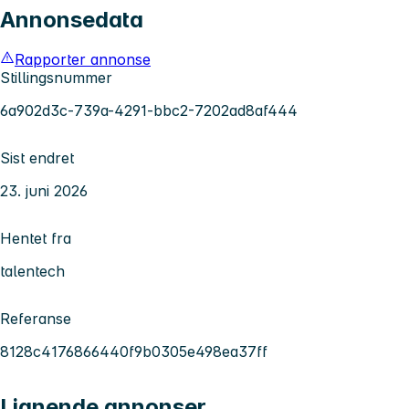
Annonsedata
Rapporter annonse
Stillingsnummer
6a902d3c-739a-4291-bbc2-7202ad8af444
Sist endret
23. juni 2026
Hentet fra
talentech
Referanse
8128c4176866440f9b0305e498ea37ff
Lignende annonser