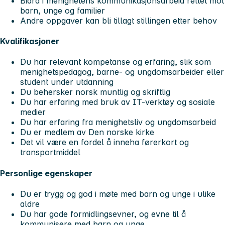
Bidra i menighetens kommunikasjonsarbeid rettet mot
barn, unge og familier
Andre oppgaver kan bli tillagt stillingen etter behov
Kvalifikasjoner
Du har relevant kompetanse og erfaring, slik som
menighetspedagog, barne- og ungdomsarbeider eller
student under utdanning
Du behersker norsk muntlig og skriftlig
Du har erfaring med bruk av IT-verktøy og sosiale
medier
Du har erfaring fra menighetsliv og ungdomsarbeid
Du er medlem av Den norske kirke
Det vil være en fordel å inneha førerkort og
transportmiddel
Personlige egenskaper
Du er trygg og god i møte med barn og unge i ulike
aldre
Du har gode formidlingsevner, og evne til å
kommunisere med barn og unge