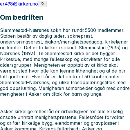
er498@kirken.no
Om bedriften
Slemmestad-Nærsnes sokn
har rundt 5500 medlemmer.
Staben består av daglig leder, sokneprest,
undervisningsprest, diakon/menighetspedagog, kirketjener
og kantor. Det er to kirker i soknet: Slemmestad (1935) og
Nærsnes (1893). Til Slemmestad kirke er det bygget
kirkestue, med mange fellesskap og aktiviteter for alle
aldersgrupper. Menigheten er opptatt av at kirka skal
være et sted hvor alle kan kjenne tilhørighet og at de blir
tatt godt imot. Hvert år er det omtrent 50 konfirmanter i
Slemmestad-Nærsnes, og ulike trosopplæringstiltak med
god oppslutning. Menigheten samarbeider også med andre
menigheter i Asker om tiltak for barn og unge.
Asker kirkelige fellesråd
er arbeidsgiver for alle kirkelig
ansatte unntatt menighetsprestene. Fellesrådet forvalter
og drifter kirkelige bygg, eiendommer og gravplasser i
Asker kommune. Kirkens feltarbeid i Asker og