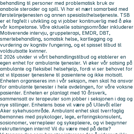
behandling til personer med problematisk bruk av
anabole steroider og spill. Vi har et nært samarbeid med
førstelinjetjenesten og annen spesialisthelsetjeneste. TSB
er et fagfelt i utvikling og vi jobber kontinuerlig med å øke
vår kompetanse. Våre aktuelle satsingsområder inkluderer
Motiverende intervju, gruppeterapi, EMDR, DBT,
smertebehandling, somatisk helse, kartlegging og
vurdering av kognitiv fungering, og et spisset tilbud til
voldsutsatte kvinner.
I 2026 utvider vi vårt behandlingstilbud og etablerer en
egen enhet for ambulante tjenester. Vi øker vår satsing på
ambulante og fleksibel helsehjelp, fordi vi ser behovet for
at vi tilpasser tjenestene til pasientene og ikke motsatt.
Enheten organiseres inn i vår seksjon, men skal ha ansvar
for ambulante tjenester i hele avdelingen, for våre voksne
pasienter. Enheten er planlagt med 10 årsverk,
sammensatt av terapeuter som jobber i seksjonen i dag og
nye stillinger. Enhetens base vil være på Ullevål eller
Aker sykehusområde. Ambulant enhet skal tverrfaglig
bemannes med psykologer, lege, erfaringskonsulent,
sosionomer, vernepleier og sykepleiere, og vi begynner
rekrutteringen internt!
Vil du være med på dette?