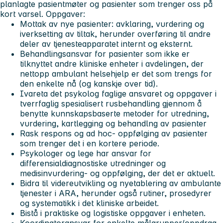
planlagte pasientmøter og pasienter som trenger oss på
kort varsel.
Oppgaver:
Mottak av nye pasienter: avklaring, vurdering og
iverksetting av tiltak, herunder overføring til andre
deler av tjenesteapparatet internt og eksternt.
Behandlingsansvar for pasienter som ikke er
tilknyttet andre kliniske enheter i avdelingen, der
nettopp ambulant helsehjelp er det som trengs for
den enkelte nå (og kanskje over tid).
Ivareta det psykolog faglige ansvaret og oppgaver i
tverrfaglig spesialisert rusbehandling gjennom å
benytte kunnskapsbaserte metoder for utredning,
vurdering, kartlegging og behandlng av pasienter
Rask respons og ad hoc- oppfølging av pasienter
som trenger det i en kortere periode.
Psykologer og lege har ansvar for
differensialdiagnostiske utredninger og
medisinvurdering- og oppfølging, der det er aktuelt.
Bidra til videreutvikling og nyetablering av ambulante
tjenester i ARA, herunder også rutiner, prosedyrer
og systematikk i det kliniske arbeidet.
Bistå i praktiske og logistiske oppgaver i enheten.