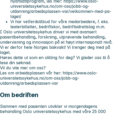
nyansattprogram, les mer: https://www.oslo-
universitetssykehus.no/om-oss/jobb-og-
utdanning/arbeidsplassen-var/velkommen-med-pa-
laget/
Vi har velferdstilbud for våre medarbeidere, f. eks.
teaterbilletter, bedriftskor, bedriftsidrettslag m.m.
I Oslo universitetssykehus driver vi med avansert
pasientbehandling, forskning, utprøvende behandling,
undervisning og innovasjon på et høyt internasjonalt nivå.
Vi er derfor hele Norges bakvakt! Vi trenger deg med på
laget.
Høres dette ut som en stilling for deg? Vi gleder oss til å
lese din søknad.
Vil du vite mer om oss?
Les om arbeidsplassen vår her: https://www.oslo-
universitetssykehus.no/om-oss/jobb-og-
utdanning/arbeidsplassen-var
Om bedriften
Sammen med pasienten utvikler vi morgendagens
behandling
Oslo universitetssykehus med våre 25 000