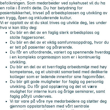
befolkningen. Som medarbeider ved sykehuset vil du ha
en rolle i å innfri dette. Du har betydning for
pasientsikkerhet, trivsel på arbeidsplassen og utvikling av
en trygg, åpen og inkluderende kultur.
Vi er opptatt av at du skal trives og utvikle deg, les under
hva vi kan tilby deg:
Du blir en del av en faglig sterk arbeidsplass og
stolte fagpersoner.
Du blir en del av et viktig samfunnsoppdrag, hvor du
er tett på pasienter og pårørende.
Du får en utfordrende, variert og spennende hverdag
i en kompleks organisasjon som er i kontinuerlig
utvikling.
Du blir en del av et tverrfaglig arbeidsmiljø med høy
kompetanse, og et utstrakt samarbeid med dedikerte
kolleger som er ledende innenfor sine fagområder.
Du blir gitt gode muligheter for faglig og personlig
utvikling. Du får god opplæring og det vil være
mulighet for interne kurs og årlige seminarer, samt
faglig påfyll underveis.
Vi tar vare på våre nye medarbeidere og støtter deg
gjennom oppstartsfasen med vårt sentrale