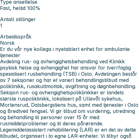
Type ansettelse
Fast, heltid 100%
Antall stillinger
1
Arbeidsspråk
Norsk
Er du vår nye kollega i nyetablert enhet for ambulante
tjenester
Avdeling rus- og avhengighetsbehandling ved Klinikk
psykisk helse og avhengighet har ansvar for tverrfaglig
spesialisert rusbehandling (TSB) i Oslo. Avdelingen består
av 7 seksjoner og har et variert behandlingstilbud med
poliklinikk, rusakuttmottak, avgiftning og døgnbehandling.
Seksjon rus- og avhengighetspoliklinikker er landets
største ruspoliklinikk, lokalisert på Ullevål sykehus,
Mortensrud, Dalsbergstiens hus, samt med tjenester i Oslo
og Bredtveit fengsel. Vi gir tilbud om vurdering, utredning
og behandling til personer over 15 år med
rusmiddelproblemer og til deres pårørende.
Legemiddelassistert rehabilitering (LAR) er en del av dette
tilbudet, organisert i to egne LAR-enheter. Vi tilbyr også