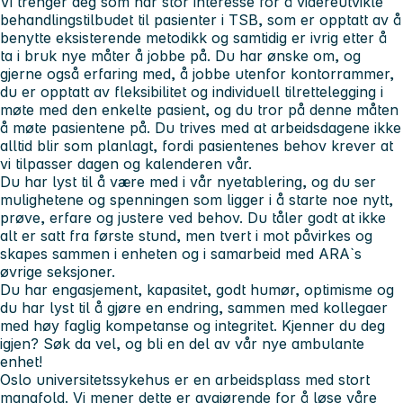
Vi trenger deg som har stor interesse for å videreutvikle
behandlingstilbudet til pasienter i TSB, som er opptatt av å
benytte eksisterende metodikk og samtidig er ivrig etter å
ta i bruk nye måter å jobbe på. Du har ønske om, og
gjerne også erfaring med, å jobbe utenfor kontorrammer,
du er opptatt av fleksibilitet og individuell tilrettelegging i
møte med den enkelte pasient, og du tror på denne måten
å møte pasientene på. Du trives med at arbeidsdagene ikke
alltid blir som planlagt, fordi pasientenes behov krever at
vi tilpasser dagen og kalenderen vår.
Du har lyst til å være med i vår nyetablering, og du ser
mulighetene og spenningen som ligger i å starte noe nytt,
prøve, erfare og justere ved behov. Du tåler godt at ikke
alt er satt fra første stund, men tvert i mot påvirkes og
skapes sammen i enheten og i samarbeid med ARA`s
øvrige seksjoner.
Du har engasjement, kapasitet, godt humør, optimisme og
du har lyst til å gjøre en endring, sammen med kollegaer
med høy faglig kompetanse og integritet. Kjenner du deg
igjen? Søk da vel, og bli en del av vår nye ambulante
enhet!
Oslo universitetssykehus er en arbeidsplass med stort
mangfold. Vi mener dette er avgjørende for å løse våre