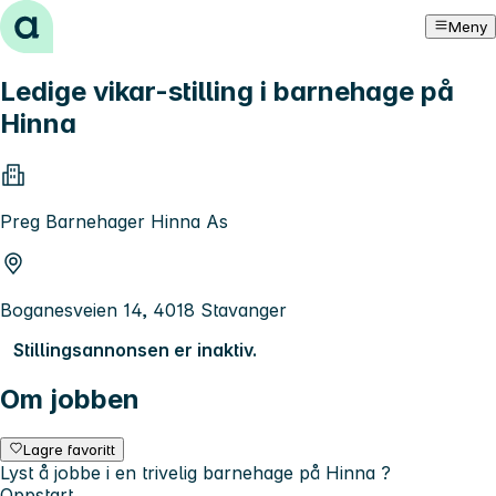
Hopp til innhold
Meny
Ledige vikar-stilling i barnehage på
Hinna
Preg Barnehager Hinna As
Boganesveien 14, 4018 Stavanger
Stillingsannonsen er inaktiv.
Om jobben
Lagre favoritt
Lyst å jobbe i en trivelig barnehage på Hinna ?
Oppstart