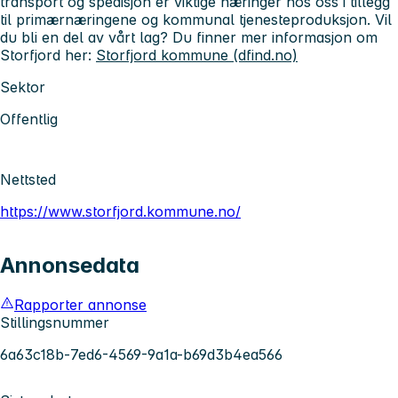
transport og spedisjon er viktige næringer hos oss i tillegg
til primærnæringene og kommunal tjenesteproduksjon. Vil
du bli en del av vårt lag? Du finner mer informasjon om
Storfjord her:
Storfjord kommune (dfind.no)
Sektor
Offentlig
Nettsted
https://www.storfjord.kommune.no/
Annonsedata
Rapporter annonse
Stillingsnummer
6a63c18b-7ed6-4569-9a1a-b69d3b4ea566