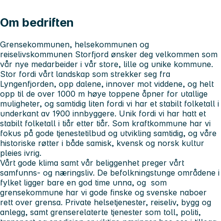
Om bedriften
Grensekommunen, helsekommunen og
reiselivskommunen Storfjord ønsker deg velkommen som
vår nye medarbeider i vår
store, lille
og
unike
kommune.
Stor
fordi vårt landskap som strekker seg fra
Lyngenfjorden, opp dalene, innover mot viddene, og helt
opp til de over 1000 m høye toppene åpner for utallige
muligheter, og samtidig
liten
fordi vi har et stabilt folketall i
underkant av 1900 innbyggere.
Unik
fordi vi har hatt et
stabilt folketall i tiår etter tiår. Som kraftkommune har vi
fokus på gode tjenestetilbud og utvikling samtidig, og våre
historiske røtter i både samisk, kvensk og norsk kultur
pleies ivrig.
Vårt gode klima samt vår beliggenhet preger vårt
samfunns- og næringsliv. De befolkningstunge områdene i
fylket ligger bare en god time unna, og som
grensekommune har vi gode finske og svenske naboer
rett over grensa. Private helsetjenester, reiseliv, bygg og
anlegg, samt grenserelaterte tjenester som toll, politi,