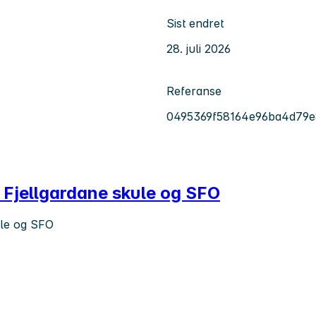
Sist endret
28. juli 2026
Referanse
0495369f58164e96ba4d79
 Fjellgardane skule og SFO
ule og SFO