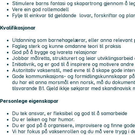
Stimulere barns fantasi og skapartrong gjennom å leggje
Vere ein god rollemodell
Fylje til einkvar tid gjeldande lovar, forskriftar og p
Kvalifikasjonar
Utdanning som barnehagelærar, eller anna relevant
Fagleg sterk og kunne omdanne teori til praksis
God på å bygge og ivareta relasjonar
Jobbar målretta, strukturert og leiar utviklingsarbei
Initiativrik, og er god til å inspirere og motivere andre
Autoritativ vaksenstil, med evne til å skape gode inte
Gode kommunikasjons- og formidlingskunnskapar på 
du har eit anna morsmål enn norsk, må du dokumente
tilsvarande B1. Gjeld ikkje søkjarar med skandinavisk
Personlege eigenskapar
Du tek ansvar, er fleksibel og god til å samarbeide
Du er leiken og har humor.
Du er god på å organisere, improvisere og finne gode
Vi har fokus på vaksenrollen og du må vere trygg i de