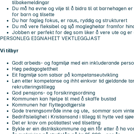
tilbakemeldingar
Du må ha evne og vilje til å bidra til at barnehagen er
for barn og tilsette
Du har fagleg fokus, er raus, ryddig og strukturert
Du må vere fleksibel og sjå moglegheitar framfor hin
Jobben er perfekt for deg som liker å vere ute og er gla
PERSONLEG EIGNAHEIT VEKTLEGGJAST
Vi tilbyr
Godt arbeids- og fagmiljø med ein inkluderande pers
Høg pedagogtettheit
Eit fagmiljø som satsar på kompetanseutvikling
Løn etter kompetanse og ihht einkvar tid gjeldande tar
rekrutteringstillegg
God pensjons- og forsikringsordning
Kommunen kan hjelpe til med å skaffe bustad
Kommunen har flyttegodtgjersle
Gode treningsområde inne og ute, sommar som vinte
Bedriftsleilighet i Kristiansand i tillegg til hytte ved
Det er krav om politiattest ved tilsetting
Bykle er ein distrikskommune og ein får etter å ha vo