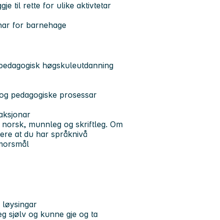
 til rette for ulike aktivtetar
lanar for barnehage
 pedagogisk høgskuleutdanning
d og pedagogiske prosessar
raksjonar
norsk, munnleg og skriftleg. Om
re at du har språknivå
 morsmål
 løysingar
g sjølv og kunne gje og ta