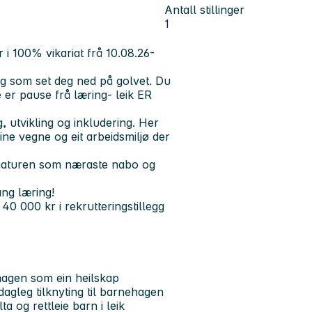
Antall stillinger
1
i 100% vikariat frå 10.08.26-
deg som set deg ned på golvet. Du
 er pause frå læring- leik ER
 utvikling og inkludering. Her
ne vegne og eit arbeidsmiljø der
d naturen som næraste nabo og
ang læring!
 40 000 kr i rekrutteringstillegg
hagen som ein heilskap
agleg tilknyting til barnehagen
ta og rettleie barn i leik