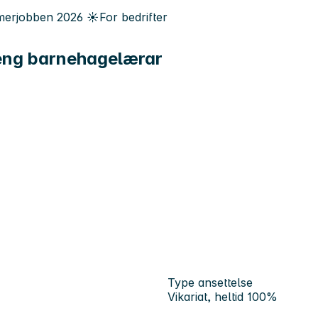
erjobben
2026
☀️
For bedrifter
reng barnehagelærar
Type ansettelse
Vikariat, heltid 100%