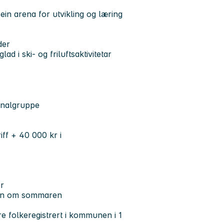
 ein arena for utvikling og læring
der
d i ski- og friluftsaktivitetar
onalgruppe
iff +
40 000 kr i
r
 sjøen om sommaren
re folkeregistrert i kommunen i 1