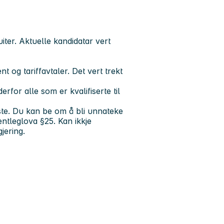
iter. Aktuelle kandidatar vert
t og tariffavtaler. Det vert trekt
or alle som er kvalifiserte til
liste. Du kan be om å bli unnateke
entleglova §25. Kan ikkje
jering.