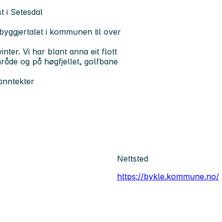
 i Setesdal
nbyggjertalet i kommunen til over
ter. Vi har blant anna eit flott
åde og på høgfjellet, golfbane
tinntekter
Nettsted
https://bykle.kommune.no/