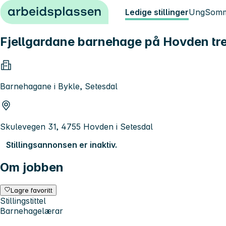
Hopp til innhold
Ledige stillinger
Ung
Somm
Fjellgardane barnehage på Hovden t
Barnehagane i Bykle, Setesdal
Skulevegen 31, 4755 Hovden i Setesdal
Stillingsannonsen er inaktiv.
Om jobben
Lagre favoritt
Stillingstittel
Barnehagelærar