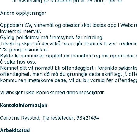
år avskriving på studielån på kr 25 000,- per år
Andre opplysningar
Oppdatert CV, vitnemål og attestar skal lastas opp i Webcru
invitert til intervju.
Gyldig politiattest må fremsynas før tiltreiing
Tilsetjing skjer på dei vilkår som går fram av lover, reglemen
2% pensjonsinnskot.
Bykle kommune er opptatt av mangfald og me oppmodar derf
å søke hos oss.
Namnet ditt vil normalt bli offentleggjort i forenkla søkjar
offentlegheit, men då må du grunngje dette skriftleg, jf. off
kommunen imøtekome dette, vil du bli varsla før offentlegg
Vi ønskjer ikkje kontakt med annonseseljarar.
Kontaktinformasjon
Caroline Rysstad, Tjenesteleder, 93421494
Arbeidsstad