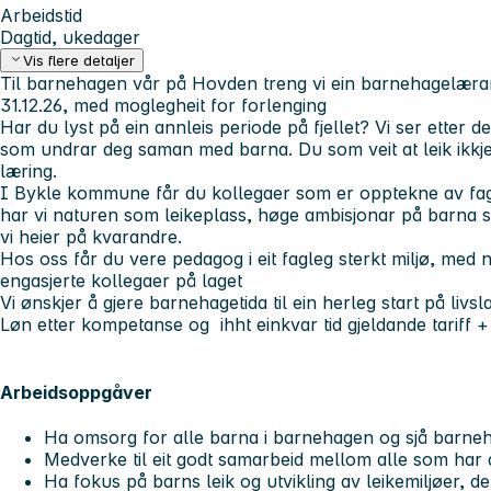
Arbeidstid
Dagtid, ukedager
Vis flere detaljer
Til barnehagen vår på Hovden treng vi ein barnehagelærar 
31.12.26, med moglegheit for forlenging
Har du lyst på ein annleis periode på fjellet? Vi ser etter 
som undrar deg saman med barna. Du som veit at leik ikkje
læring.
I Bykle kommune får du kollegaer som er opptekne av fag,
har vi naturen som leikeplass, høge ambisjonar på barna si
vi heier på kvarandre.
Hos oss får du vere pedagog i eit fagleg sterkt miljø, me
engasjerte kollegaer på laget
Vi ønskjer å gjere barnehagetida til ein herleg start på livsl
Løn etter kompetanse og ihht einkvar tid gjeldande tariff
+
Arbeidsoppgåver
Ha omsorg for alle barna i barnehagen og sjå barne
Medverke til eit godt samarbeid mellom alle som har d
Ha fokus på barns leik og utvikling av leikemiljøer, del