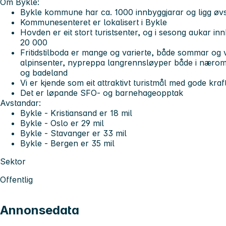
Om Bykle:
Bykle kommune har ca. 1000 innbyggjarar og ligg øvst
Kommunesenteret er lokalisert i Bykle
Hovden er eit stort turistsenter, og i sesong aukar in
20 000
Fritidstilboda er mange og varierte, både sommar og vin
alpinsenter, nypreppa langrennsløyper både i næromr
og badeland
Vi er kjende som eit attraktivt turistmål med gode kraf
Det er løpande SFO- og barnehageopptak
Avstandar:
Bykle - Kristiansand er 18 mil
Bykle - Oslo er 29 mil
Bykle - Stavanger er 33 mil
Bykle - Bergen er 35 mil
Sektor
Offentlig
Annonsedata