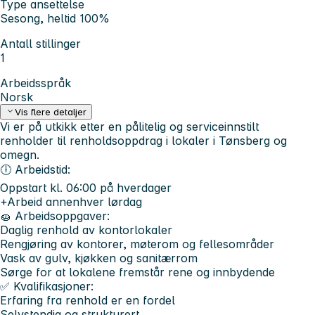
Type ansettelse
Sesong, heltid 100%
Antall stillinger
1
Arbeidsspråk
Norsk
Vis flere detaljer
Vi er på utkikk etter en pålitelig og serviceinnstilt
renholder til renholdsoppdrag i lokaler i Tønsberg og
omegn.
🕕 Arbeidstid:
Oppstart kl. 06:00 på hverdager
+Arbeid annenhver lørdag
🧽 Arbeidsoppgaver:
Daglig renhold av kontorlokaler
Rengjøring av kontorer, møterom og fellesområder
Vask av gulv, kjøkken og sanitærrom
Sørge for at lokalene fremstår rene og innbydende
✅ Kvalifikasjoner:
Erfaring fra renhold er en fordel
Selvstendig og strukturert