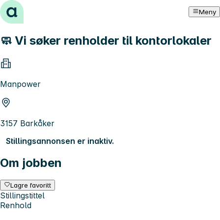
Hopp til innhold
Meny
🧼 Vi søker renholder til kontorlokaler
Manpower
3157 Barkåker
Stillingsannonsen er inaktiv.
Om jobben
Lagre favoritt
Stillingstittel
Renhold