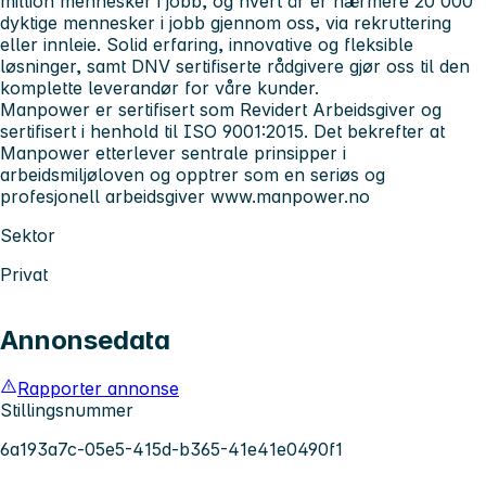
million mennesker i jobb, og hvert år er nærmere 20 000
dyktige mennesker i jobb gjennom oss, via rekruttering
eller innleie. Solid erfaring, innovative og fleksible
løsninger, samt DNV sertifiserte rådgivere gjør oss til den
komplette leverandør for våre kunder.
Manpower er sertifisert som Revidert Arbeidsgiver og
sertifisert i henhold til ISO 9001:2015. Det bekrefter at
Manpower etterlever sentrale prinsipper i
arbeidsmiljøloven og opptrer som en seriøs og
profesjonell arbeidsgiver
www.manpower.no
Sektor
Privat
Annonsedata
Rapporter annonse
Stillingsnummer
6a193a7c-05e5-415d-b365-41e41e0490f1