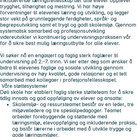
inkluderende læringsfellesskap der alle elever opplever
trygghet, tilhørighet og mestring. Vi har høye
forventninger til elevenes læring og utvikling, og legger
stor vekt på grunnleggende ferdigheter, språk- og
begrepsutvikling samt et trygt og godt skolemiljø. Gjennom
systematisk samarbeid og profesjonsutvikling
videreutvikler vi kontinuerlig undervisningspraksisen vår
for å sikre best mulig læringsutbytte for alle elever.
Vi søker nå en engasjert og faglig sterk faglærer til
undervisning på 2.–7. trinn. Vi ser etter deg som ønsker å
bidra til elevenes faglige og sosiale utvikling gjennom
undervisning av høy kvalitet, gode relasjoner og et tett
samarbeid med kollegaer i profesjonsfellesskapet.
Våre støttesystemer
Døli skole har etablert faglig sterke støtteteam for å sikre
tidlig innsats og god oppfølging av elever og ansatte:
Skolemiljø- og ressursteamet består av en leder, tre
miljøveiledere og tre spesialpedagoger. Teamet
arbeider forebyggende og støttende med
læringsmiljø, elevoppfølging og inkluderende praksis,
og bistår lærerne i arbeidet med å utvikle trygge og
gode læringsmiljøer.