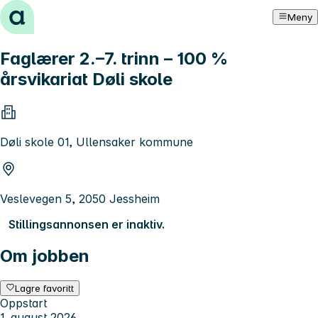
Hopp til innhold
Meny
Faglærer 2.–7. trinn – 100 %
årsvikariat Døli skole
Døli skole 01, Ullensaker kommune
Veslevegen 5, 2050 Jessheim
Stillingsannonsen er inaktiv.
Om jobben
Lagre favoritt
Oppstart
1. august 2026