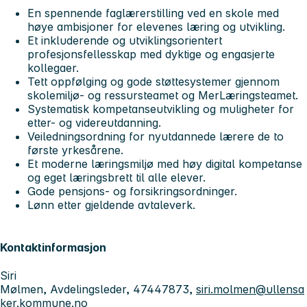
En spennende faglærerstilling ved en skole med
høye ambisjoner for elevenes læring og utvikling.
Et inkluderende og utviklingsorientert
profesjonsfellesskap med dyktige og engasjerte
kollegaer.
Tett oppfølging og gode støttesystemer gjennom
skolemiljø- og ressursteamet og MerLæringsteamet.
Systematisk kompetanseutvikling og muligheter for
etter- og videreutdanning.
Veiledningsordning for nyutdannede lærere de to
første yrkesårene.
Et moderne læringsmiljø med høy digital kompetanse
og eget læringsbrett til alle elever.
Gode pensjons- og forsikringsordninger.
Lønn etter gjeldende avtaleverk.
Kontaktinformasjon
Siri
Mølmen, Avdelingsleder, 47447873,
siri.molmen@ullensa
ker.kommune.no