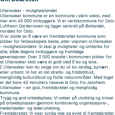
Ullensaker - mulighetslandet
Ullensaker kommune er en kommune i sterk vekst, med
mer enn 45 000 innbyggere. Vi er vertskommune for Oslo
Lufthavn Gardermoen og ligger sentralt på Østlandet,
nordøst for Oslo.
Vi er stolte av å være en fremtidsrettet kommune som
jobber for fellesskapets beste, etter visjonen «Ullensaker
– mulighetslandet». Vi skal gi muligheter og omtanke for
alle; både dagens innbyggere og framtidige
generasjoner. Over 3 000 ansatte i kommunen jobber for
at Ullensaker skal være et godt sted å bo og leve.
I Ullensaker kan du velge om du vil bo landlig, bynært
eller urbant. Vi har et rikt idretts- og fritidstilbud,
mangfoldig kulturtilbud og flotte naturområder. Med toget
er det bare 40 minutters reisevei til Oslo fra Jessheim.
Ullensaker – en god, fremtidsrettet og mangfoldig
kommune
Trygg og god arbeidsplass:
Vi satser på utvikling og trivsel
på arbeidsplassen gjennom kontinuerlig organisasjons-,
medarbeider- og lederutvikling.
Fremtidsrettet:
Vi viser synlig vilje og evne til fremtidsrettet