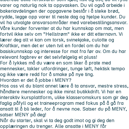
varer og naturlig nok ta oppvasken. Du vil også arbeide i
bakeriavdelingen der oppgavene består i å steke brød,
rydde, legge opp varer til neste dag og hjelpe kunder. Du
vil ha utvalgte ansvarsområder med varebestillingsansvar.
Våre kunder forventer at du har kunnskap om mat, men
fortvil ikke selv om "Hellstrøm" ikke er ditt etternavn. Vi
lærer deg alt vi kan om torsk, svinekjake, culotte og
Kraftkar, men det er uten tvil en fordel om du har
basiskunnskap og interesse for mat fra før av. Om du har
relevant fagbrev er det selvfølgelig et pluss!
For å lykkes må du være en som liker å prate med
mennesker, takler utfordringer, tunge løft, hektisk tempo
og ikke være redd for å smake på nye ting.
Hvordan er det å jobbe i MENY?
Hos oss vil du blant annet lære å ta ansvar, mestre stress,
håndtere mennesker og ikke minst butikkdrift. Vi har en
interaktiv kursplattform, ulike klasseromskurs som gir deg
faglig påfyll og et traineeprogram med fokus på å gå fra
ansatt til å bli leder, for å nevne noe. Satser du på MENY,
satser MENY på deg!
Når du starter, skal vi ta deg godt imot og gi deg den
opplæringen du trenger. Alle ansatte i MENY får