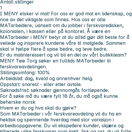
Antall stillinger
1
I MENY elsker vi mat! For oss er god mat en lidenskap, og
noe av det viktigste som finnes. Hos oss er alle
MATarbeidere, uansett om du jobber i ferskvaredisken,
kolonialen, i kassen eller på kontoret. Å være en
MATarbeider i MENY betyr at du alltid gjør ditt beste for å
veilede og inspirere kundene våre til matglede. Sammen
skal vi hjelpe flere å spise bedre, og leve bedre.
Er du matinteressert og vil bli en del av vårt butikkteam?
MENY Teie Torg søker en fulltids MATarbeider til
ferskvareavdelingen.
Stillingsomfang: 100%
Arbeidstid: dag, kveld og annenhver helg.
Oppstart: snarest - eller etter avtale.
Søknadsfrist: søknader gjennomgås fortløpende.
For å søke må du være fylt 18 år, du må også kunne
beherske norsk
Hvem er du og hva skal du gjøre?
Som MATarbeider i vår ferskvareavdeling vil du ha en
hektisk og spennende hverdag med stor variasjon i
arbeidsoppgavene. Du vil ekspedere kunder, skjære og
tilberede ulike ferskvarer som kjøtt, fisk og ost, du vil fylle