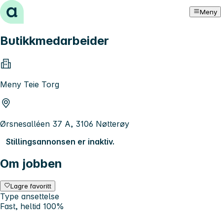
Hopp til innhold
Meny
Butikkmedarbeider
Meny Teie Torg
Ørsnesalléen 37 A, 3106 Nøtterøy
Stillingsannonsen er inaktiv.
Om jobben
Lagre favoritt
Type ansettelse
Fast, heltid 100%