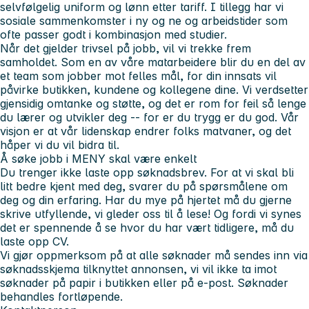
selvfølgelig uniform og lønn etter tariff. I tillegg har vi
sosiale sammenkomster i ny og ne og arbeidstider som
ofte passer godt i kombinasjon med studier.
Når det gjelder trivsel på jobb, vil vi trekke frem
samholdet. Som en av våre matarbeidere blir du en del av
et team som jobber mot felles mål, for din innsats vil
påvirke butikken, kundene og kollegene dine. Vi verdsetter
gjensidig omtanke og støtte, og det er rom for feil så lenge
du lærer og utvikler deg -- for er du trygg er du god. Vår
visjon er at vår lidenskap endrer folks matvaner, og det
håper vi du vil bidra til.
Å søke jobb i MENY skal være enkelt
Du trenger ikke laste opp søknadsbrev. For at vi skal bli
litt bedre kjent med deg, svarer du på spørsmålene om
deg og din erfaring. Har du mye på hjertet må du gjerne
skrive utfyllende, vi gleder oss til å lese! Og fordi vi synes
det er spennende å se hvor du har vært tidligere, må du
laste opp CV.
Vi gjør oppmerksom på at alle søknader må sendes inn via
søknadsskjema tilknyttet annonsen, vi vil ikke ta imot
søknader på papir i butikken eller på e-post. Søknader
behandles fortløpende.