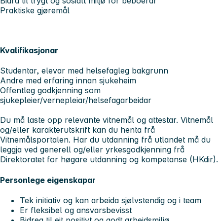
Bidra til trygt og sosialt miljø for beboerar
Praktiske gjøremål
Kvalifikasjonar
Studentar, elevar med helsefagleg bakgrunn
Andre med erfaring innan sjukeheim
Offentleg godkjenning som
sjukepleier/vernepleiar/helsefagarbeidar
Du må laste opp relevante vitnemål og attestar. Vitnemål
og/eller karakterutskrift kan du henta frå
Vitnemålsportalen. Har du utdanning frå utlandet må du
leggja ved generell og/eller yrkesgodkjenning frå
Direktoratet for høgare utdanning og kompetanse (HKdir).
Personlege eigenskapar
Tek initiativ og kan arbeida sjølvstendig og i team
Er fleksibel og ansvarsbevisst
Bidreg til eit positivt og godt arbeidsmiljø