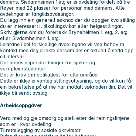
demens. Sivdamheimen 1.etg er ei avdeling fordelt på tre
fløyer med 22 plasser for personar med demens. Alle
avdelingar er langtidsavdelingar.
Du legg inn ein generell søknad der du oppgjer kva stilling
du er interessert i, tilkallingsvikar eller helgestillingar.
Skriv gjerne om du foretrekk Bryneheimen 1. etg, 2. etg
eller Sivdamheimen 1. etg.
Leiarane i dei forskjellige avdelingane vil ved behov ta
kontakt med deg direkte dersom det er aktuelt å setta opp
eit intervju.
Det finnes stipendordningar for sjuke- og
vernpleiarstudentar.
Det er krav om politiattest for alle områda.
Dette er ikkje ei vanleg stillingsutlysning, og du vil kun få
ein bekreftelse på at me har mottatt søknaden din. Det vil
ikkje bli sendt avslag.
Arbeidsoppgåver
Vera med og gje omsorg og stell etter dei retningslinjene
som er i kvar avdeling
Tilrettelegging av sosiale aktivitetar