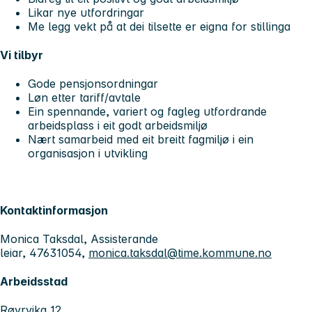
Likar nye utfordringar
Me legg vekt på at dei tilsette er eigna for stillinga
Vi tilbyr
Gode pensjonsordningar
Løn etter tariff/avtale
Ein spennande, variert og fagleg utfordrande
arbeidsplass i eit godt arbeidsmiljø
Nært samarbeid med eit breitt fagmiljø i ein
organisasjon i utvikling
Kontaktinformasjon
Monica Taksdal, Assisterande
leiar, 47631054,
monica.taksdal@time.kommune.no
Arbeidsstad
Røyrvika 12