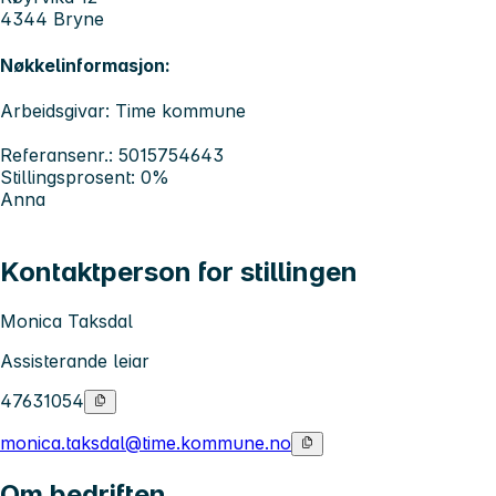
4344 Bryne
Nøkkelinformasjon:
Arbeidsgivar: Time kommune
Referansenr.: 5015754643
Stillingsprosent: 0%
Anna
Kontaktperson for stillingen
Monica Taksdal
Assisterande leiar
47631054
monica.taksdal@time.kommune.no
Om bedriften