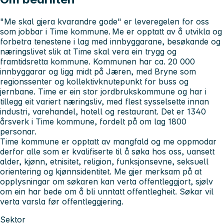
"Me skal gjera kvarandre gode" er leveregelen for oss
som jobbar i Time kommune. Me er opptatt av å utvikla og
forbetra tenestene i lag med innbyggarane, besøkande og
næringslivet slik at Time skal vera ein trygg og
framtidsretta kommune. Kommunen har ca. 20 000
innbyggarar og ligg midt på Jæren, med Bryne som
regionssenter og kollektivknutepunkt for buss og
jernbane. Time er ein stor jordbrukskommune og har i
tillegg eit variert næringsliv, med flest sysselsette innan
industri, varehandel, hotell og restaurant. Det er 1340
årsverk i Time kommune, fordelt på om lag 1800
personar.
Time kommune er opptatt av mangfald og me oppmodar
derfor alle som er kvalifiserte til å søka hos oss, uansett
alder, kjønn, etnisitet, religion, funksjonsevne, seksuell
orientering og kjønnsidentitet. Me gjer merksam på at
opplysningar om søkaren kan verta offentleggjort, sjølv
om ein har bede om å bli unntatt offentlegheit. Søkar vil
verta varsla før offentleggjering.
Sektor