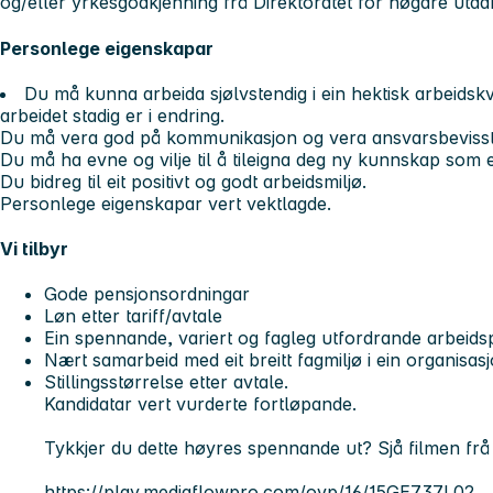
og/eller yrkesgodkjenning frå Direktoratet for høgare utd
Personlege eigenskapar
Du må kunna arbeida sjølvstendig i ein hektisk arbeidsk
arbeidet stadig er i endring.
Du må vera god på kommunikasjon og vera ansvarsbevis
Du må ha evne og vilje til å tileigna deg ny kunnskap som
Du bidreg til eit positivt og godt arbeidsmiljø.
Personlege eigenskapar vert vektlagde.
Vi tilbyr
Gode pensjonsordningar
Løn etter tariff/avtale
Ein spennande, variert og fagleg utfordrande arbeidspl
Nært samarbeid med eit breitt fagmiljø i ein organisasjo
Stillingsstørrelse etter avtale.
Kandidatar vert vurderte fortløpande.
Tykkjer du dette høyres spennande ut? Sjå filmen fr
https://play.mediaflowpro.com/ovp/16/15GE737L02