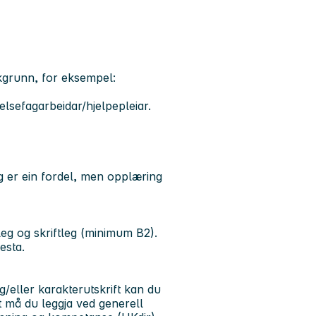
 bakgrunn, for eksempel:
helsefagarbeidar/hjelpepleiar.
ng er ein fordel, men opplæring
leg og skriftleg (minimum B2).
enesta.
g/eller karakterutskrift kan du
t må du leggja ved generell