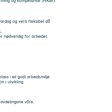
anning og kompetanse (HKdir).
vardag og vera fleksibel då
st.
 er nødvendig for arbeidet.
ass i eit godt arbeidsmiljø
n i utvikling
å avdelingane våre.