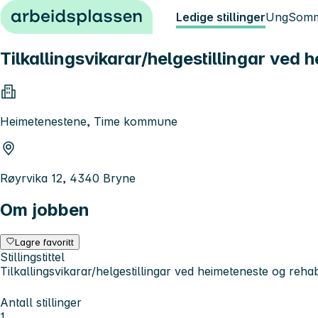
Hopp til innhold
Ledige stillinger
Ung
Somm
Tilkallingsvikarar/helgestillingar ved 
Heimetenestene, Time kommune
Røyrvika 12, 4340 Bryne
Om jobben
Lagre favoritt
Stillingstittel
Tilkallingsvikarar/helgestillingar ved heimeteneste og rehabi
Antall stillinger
1