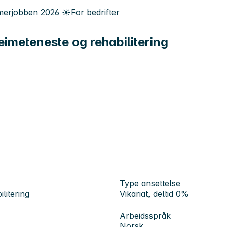
erjobben
2026
☀️
For bedrifter
heimeteneste og rehabilitering
Type ansettelse
litering
Vikariat, deltid 0%
Arbeidsspråk
Norsk