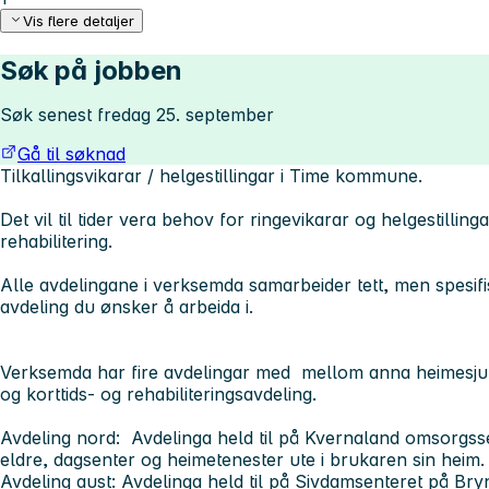
Vis flere detaljer
Søk på jobben
Søk senest fredag 25. september
Gå til søknad
Tilkallingsvikarar / helgestillingar i Time kommune.
Det vil til tider vera behov for ringevikarar og helgestilli
rehabilitering.
Alle avdelingane i verksemda samarbeider tett, men spesifi
avdeling du ønsker å arbeida i.
Verksemda har fire avdelingar med mellom anna heimesjuk
og korttids- og rehabiliteringsavdeling.
Avdeling nord: Avdelinga held til på Kvernaland omsorgss
eldre, dagsenter og heimetenester ute i brukaren sin hei
Avdeling aust: Avdelinga held til på Sivdamsenteret på Bry