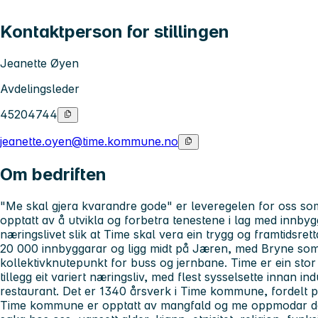
Kontaktperson for stillingen
Jeanette Øyen
Avdelingsleder
45204744
jeanette.oyen@time.kommune.no
Om bedriften
"Me skal gjera kvarandre gode" er leveregelen for oss s
opptatt av å utvikla og forbetra tenestene i lag med innb
næringslivet slik at Time skal vera ein trygg og framtids
20 000 innbyggarar og ligg midt på Jæren, med Bryne som
kollektivknutepunkt for buss og jernbane. Time er ein st
tillegg eit variert næringsliv, med flest sysselsette innan in
restaurant. Det er 1340 årsverk i Time kommune, fordelt 
Time kommune er opptatt av mangfald og me oppmodar derfo