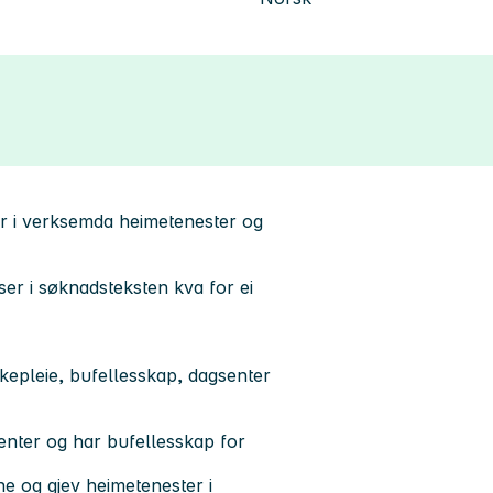
ngar i verksemda heimetenester og
ser i søknadsteksten kva for ei
epleie, bufellesskap, dagsenter
enter og har bufellesskap for
m.
ne og gjev heimetenester i