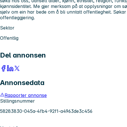
søka hos oss, uansett alder, kjønn, etnisitet, religion, fun
kjønnsidentitet. Me gjer merksam på at opplysningar om sø
sjølv om ein har bede om å bli unntatt offentlegheit. Søkar 
offentleggjering.
Sektor
Offentlig
Del annonsen
Annonsedata
Rapporter annonse
Stillingsnummer
58283830-045a-4fb4-92f1-a4963de3c456