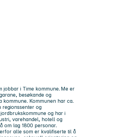
om jobbar i Time kommune. Me er
yggarane, besøkande og
retta kommune. Kommunen har ca.
 regionssenter og
or jordbrukskommune og har i
dustri, varehandel, hotell og
på om lag 1800 personar.
r alle som er kvalifiserte til å