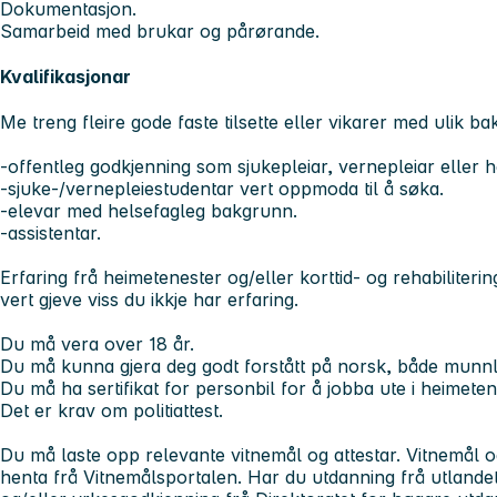
Dokumentasjon.
Samarbeid med brukar og pårørande.
Kvalifikasjonar
Me treng fleire gode faste tilsette eller vikarer med ulik
-offentleg godkjenning som sjukepleiar, vernepleiar eller 
-sjuke-/vernepleiestudentar vert oppmoda til å søka.
-elevar med helsefagleg bakgrunn.
-assistentar.
Erfaring frå heimetenester og/eller korttid- og rehabiliteri
vert gjeve viss du ikkje har erfaring.
Du må vera over 18 år.
Du må kunna gjera deg godt forstått på norsk, både munn
Du må ha sertifikat for personbil for å jobba ute i heimet
Det er krav om politiattest.
Du må laste opp relevante vitnemål og attestar. Vitnemål o
henta frå Vitnemålsportalen. Har du utdanning frå utlande