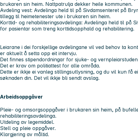
brukaren sin heim. Nattpatrulja dekker heile kommunen.
Avdeling vest: Avdelinga held til på Sivdamsenteret på Bry
tillegg til heimetenester ute i brukaren sin heim.
Korttid- og rehabiliteringsavdelinga: Avdelinga held til på
for pasientar som treng korttidsopphald og rehabiliterin
Leiarane i dei forskjellige avdelingane vil ved behov ta ko
er aktuelt å setta opp eit intervju.
Det finnes stipendordningar for sjuke- og vernpleiarstuden
Det er krav om politiattest for alle områda.
Dette er ikkje ei vanleg stillingsutlysning, og du vil kun få 
søknaden din. Det vil ikkje bli sendt avslag.
Arbeidsoppgåver
Pleie- og omsorgsoppgåver i brukaren sin heim, på bufelle
rehabiliteringsavdelinga.
Utdeling av legemiddel.
Stell og pleie oppgåver.
Klargjering av måltid.