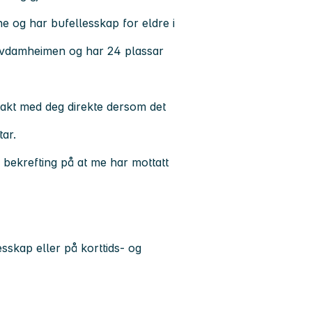
ne og har bufellesskap for eldre i
 Sivdamheimen og har 24 plassar
g.
ntakt med deg direkte dersom det
tar.
ei bekrefting på at me har mottatt
sskap eller på korttids- og