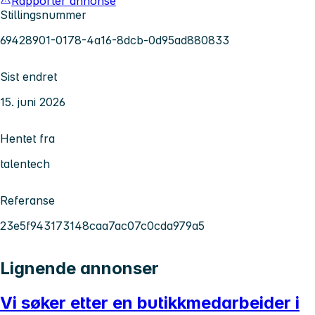
Rapporter annonse
Stillingsnummer
69428901-0178-4a16-8dcb-0d95ad880833
Sist endret
15. juni 2026
Hentet fra
talentech
Referanse
23e5f943173148caa7ac07c0cda979a5
Lignende annonser
Vi søker etter en butikkmedarbeider i