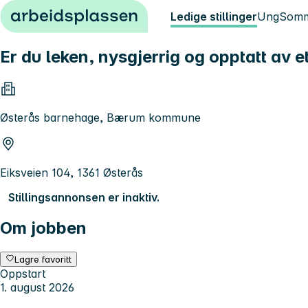
Hopp til innhold
Ledige stillinger
Ung
Somm
Er du leken, nysgjerrig og opptatt av e
Østerås barnehage, Bærum kommune
Eiksveien 104, 1361 Østerås
Stillingsannonsen er inaktiv.
Om jobben
Lagre favoritt
Oppstart
1. august 2026