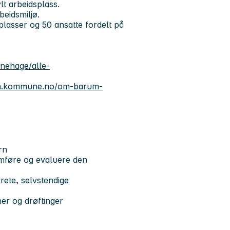
t arbeidsplass.
beidsmiljø.
plasser og 50 ansatte fordelt på
nehage/alle-
um.kommune.no/om-barum-
rn
mføre og evaluere den
rete, selvstendige
ner og drøftinger