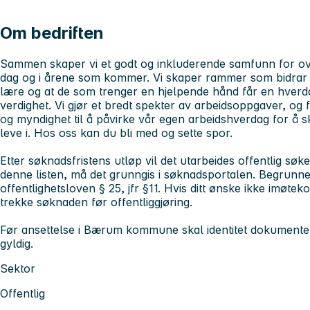
Om bedriften
Sammen skaper vi et godt og inkluderende samfunn for ov
dag og i årene som kommer. Vi skaper rammer som bidrar ti
lære og at de som trenger en hjelpende hånd får en hverd
verdighet. Vi gjør et bredt spekter av arbeidsoppgaver, og fell
og myndighet til å påvirke vår egen arbeidshverdag for å 
leve i.
Hos oss kan du bli med og sette spor.
Etter søknadsfristens utløp vil det utarbeides offentlig søke
denne listen, må det grunngis i søknadsportalen. Begrunnelse
offentlighetsloven § 25, jfr §11. Hvis ditt ønske ikke imøtek
trekke søknaden før offentliggjøring.
Før ansettelse i Bærum kommune skal identitet dokumenter
gyldig.
Sektor
Offentlig