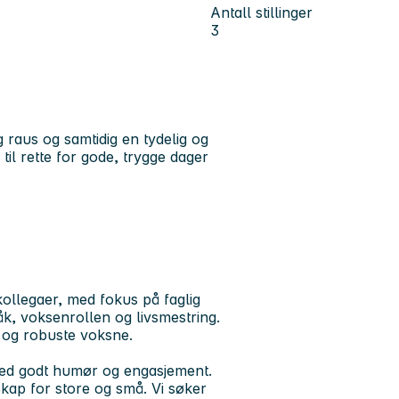
Antall stillinger
3
g raus og samtidig en tydelig og
l rette for gode, trygge dager
kollegaer, med fokus på faglig
råk, voksenrollen og livsmestring.
 og robuste voksne.
med godt humør og engasjement.
skap for store og små. Vi søker