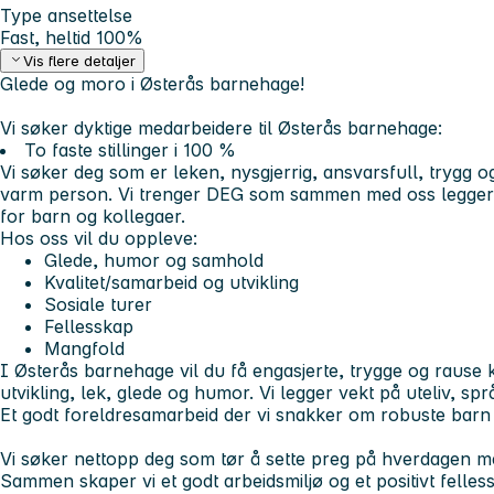
Type ansettelse
Fast, heltid 100%
Vis flere detaljer
Glede og moro i Østerås barnehage!
Vi søker dyktige medarbeidere til Østerås barnehage:
To faste stillinger i 100 %
Vi søker deg som er leken, nysgjerrig, ansvarsfull, trygg o
varm person. Vi trenger DEG som sammen med oss legger ti
for barn og kollegaer.
Hos oss vil du oppleve:
Glede, humor og samhold
Kvalitet/samarbeid og utvikling
Sosiale turer
Fellesskap
Mangfold
I Østerås barnehage vil du få engasjerte, trygge og rause 
utvikling, lek, glede og humor. Vi legger vekt på uteliv, sp
Et godt foreldresamarbeid der vi snakker om robuste barn
Vi søker nettopp deg som tør å sette preg på hverdagen 
Sammen skaper vi et godt arbeidsmiljø og et positivt felles