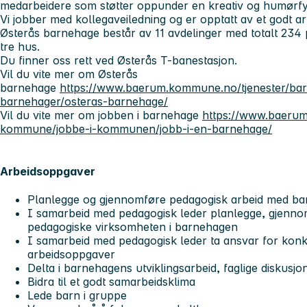
medarbeidere som støtter oppunder en kreativ og humørfyl
Vi jobber med kollegaveiledning og er opptatt av et godt ar
Østerås barnehage består av 11 avdelinger med totalt 234 
tre hus.
Du finner oss rett ved Østerås T-banestasjon.
Vil du vite mer om Østerås
barnehage
https://www.baerum.kommune.no/tjenester/bar
barnehager/osteras-barnehage/
Vil du vite mer om jobben i barnehage
https://www.baer
kommune/jobbe-i-kommunen/jobb-i-en-barnehage/
Arbeidsoppgaver
Planlegge og gjennomføre pedagogisk arbeid med ba
I samarbeid med pedagogisk leder planlegge, gjenno
pedagogiske virksomheten i barnehagen
I samarbeid med pedagogisk leder ta ansvar for konk
arbeidsoppgaver
Delta i barnehagens utviklingsarbeid, faglige diskusjo
Bidra til et godt samarbeidsklima
Lede barn i gruppe