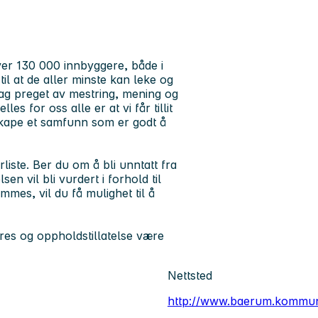
er 130 000 innbyggere, både i
l at de aller minste kan leke og
ag preget av mestring, mening og
es for oss alle er at vi får tillit
skape et samfunn som er godt å
rliste. Ber du om å bli unntatt fra
n vil bli vurdert i forhold til
ommes, vil du få mulighet til å
es og oppholdstillatelse være
Nettsted
http://www.baerum.kommu