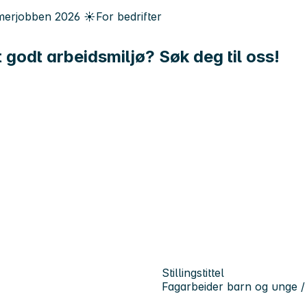
erjobben
2026
☀️
For bedrifter
t godt arbeidsmiljø? Søk deg til oss!
Stillingstittel
Fagarbeider barn og unge / 