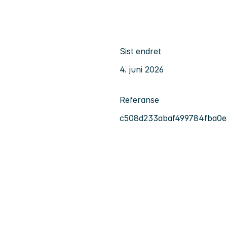
Sist endret
4. juni 2026
Referanse
c508d233abaf499784fba0e