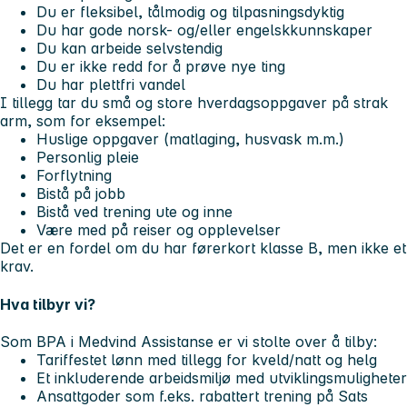
Du er fleksibel, tålmodig og tilpasningsdyktig
Du har gode norsk- og/eller engelskkunnskaper
Du kan arbeide selvstendig
Du er ikke redd for å prøve nye ting
Du har plettfri vandel
I tillegg tar du små og store hverdagsoppgaver på strak
arm, som for eksempel:
Huslige oppgaver (matlaging, husvask m.m.)
Personlig pleie
Forflytning
Bistå på jobb
Bistå ved trening ute og inne
Være med på reiser og opplevelser
Det er en fordel om du har førerkort klasse B, men ikke et
krav.
Hva tilbyr vi?
Som BPA i Medvind Assistanse er vi stolte over å tilby:
Tariffestet lønn med tillegg for kveld/natt og helg
Et inkluderende arbeidsmiljø med utviklingsmuligheter
Ansattgoder som f.eks. rabattert trening på Sats