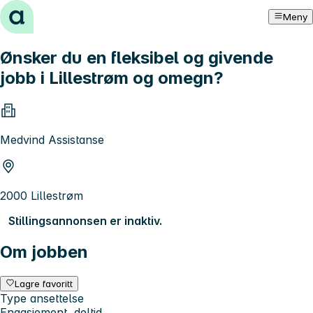
Hopp til innhold
Meny
Ønsker du en fleksibel og givende
jobb i Lillestrøm og omegn?
Medvind Assistanse
2000 Lillestrøm
Stillingsannonsen er inaktiv.
Om jobben
Lagre favoritt
Type ansettelse
Engasjement, deltid