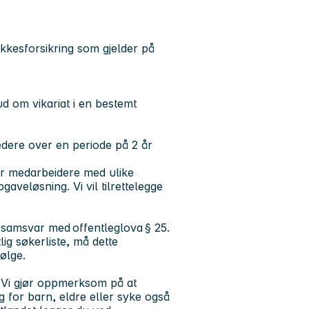
ykkesforsikring som gjelder på
ud om vikariat i en bestemt
dere over en periode på 2 år
er medarbeidere med ulike
gaveløsning. Vi vil tilrettelegge
i samsvar med offentleglova § 25.
ig søkerliste, må dette
 følge.
. Vi gjør oppmerksom på at
 for barn, eldre eller syke også