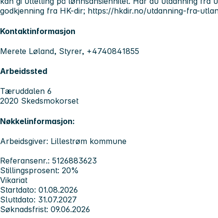
kan gi uttelling på lønnsansiennitet. Har du utdanning fra 
godkjenning fra HK-dir; https://hkdir.no/utdanning-fra-utla
Kontaktinformasjon
Merete Løland, Styrer, +4740841855
Arbeidssted
Tæruddalen 6
2020 Skedsmokorset
Nøkkelinformasjon:
Arbeidsgiver: Lillestrøm kommune
Referansenr.: 5126883623
Stillingsprosent: 20%
Vikariat
Startdato: 01.08.2026
Sluttdato: 31.07.2027
Søknadsfrist: 09.06.2026