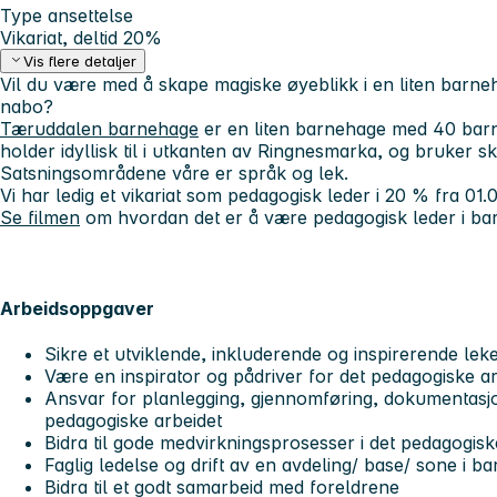
Type ansettelse
Vikariat, deltid 20%
Vis flere detaljer
Vil du være med å skape magiske øyeblikk i en liten bar
nabo?
Tæruddalen barnehage
er en liten barnehage med 40 barn 
holder idyllisk til i utkanten av Ringnesmarka, og bruker s
Satsningsområdene våre er språk og lek.
Vi har ledig et vikariat som pedagogisk leder i 20 % fra 01.
Se filmen
om hvordan det er å være pedagogisk leder i ba
Arbeidsoppgaver
Sikre et utviklende, inkluderende og inspirerende lek
Være en inspirator og pådriver for det pedagogiske ar
Ansvar for planlegging, gjennomføring, dokumentasjo
pedagogiske arbeidet
Bidra til gode medvirkningsprosesser i det pedagogisk
Faglig ledelse og drift av en avdeling/ base/ sone i 
Bidra til et godt samarbeid med foreldrene