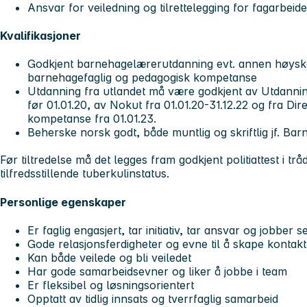
Ansvar for veiledning og tilrettelegging for fagarbeid
Kvalifikasjoner
Godkjent barnehagelærerutdanning evt. annen høysk
barnehagefaglig og pedagogisk kompetanse
Utdanning fra utlandet må være godkjent av Utdannin
før 01.01.20, av Nokut fra 01.01.20-31.12.22 og fra Di
kompetanse fra 01.01.23.
Beherske norsk godt, både muntlig og skriftlig jf. 
Før tiltredelse må det legges fram godkjent politiattest i 
tilfredsstillende tuberkulinstatus.
Personlige egenskaper
Er faglig engasjert, tar initiativ, tar ansvar og jobber s
Gode relasjonsferdigheter og evne til å skape konta
Kan både veilede og bli veiledet
Har gode samarbeidsevner og liker å jobbe i team
Er fleksibel og løsningsorientert
Opptatt av tidlig innsats og tverrfaglig samarbeid