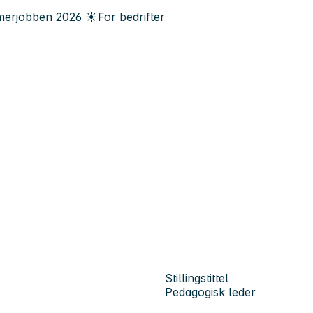
erjobben
2026
☀️
For bedrifter
Stillingstittel
Pedagogisk leder