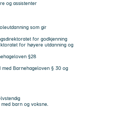
ere og assistenter
oleutdanning som gir
gsdirektoratet for godkjenning
rektoratet for høyere utdanning og
Barnehageloven §28
tråd med Barnehageloven § 30 og
elvstendig
kt med barn og voksne.