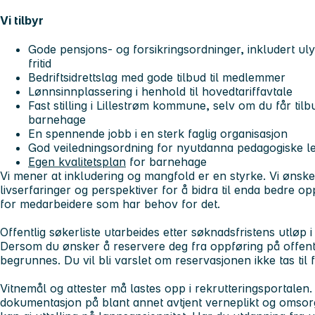
Vi tilbyr
Gode pensjons- og forsikringsordninger, inkludert ul
fritid
Bedriftsidrettslag med gode tilbud til medlemmer
Lønnsinnplassering i henhold til hovedtariffavtale
Fast stilling i Lillestrøm kommune, selv om du får tilb
barnehage
En spennende jobb i en sterk faglig organisasjon
God veiledningsordning for nyutdanna pedagogiske le
Egen kvalitetsplan
for barnehage
Vi mener at inkludering og mangfold er en styrke. Vi ønsk
livserfaringer og perspektiver for å bidra til enda bedre opp
for medarbeidere som har behov for det.
Offentlig søkerliste utarbeides etter søknadsfristens utløp 
Dersom du ønsker å reservere deg fra oppføring på offentl
begrunnes. Du vil bli varslet om reservasjonen ikke tas til
Vitnemål og attester må lastes opp i rekrutteringsportalen
dokumentasjon på blant annet avtjent verneplikt og omsorg