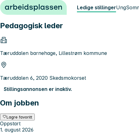
Hopp til innhold
Ledige stillinger
Ung
Somm
Pedagogisk leder
Tæruddalen barnehage, Lillestrøm kommune
Tæruddalen 6, 2020 Skedsmokorset
Stillingsannonsen er inaktiv.
Om jobben
Lagre favoritt
Oppstart
1. august 2026