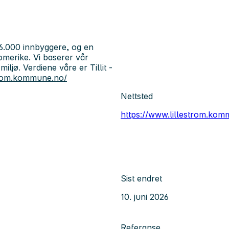
6.000 innbyggere, og en
merike. Vi baserer vår
jø. Verdiene våre er Tillit -
strom.kommune.no/
Nettsted
https://www.lillestrom.kom
Sist endret
10. juni 2026
Referanse