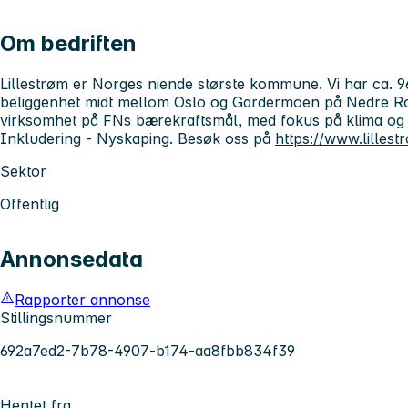
Om bedriften
Lillestrøm
er Norges niende største kommune. Vi har ca. 9
beliggenhet midt mellom Oslo og Gardermoen på Nedre Ro
virksomhet på FNs bærekraftsmål, med fokus på klima og mil
Inkludering - Nyskaping. Besøk oss på
https://www.lille
Sektor
Offentlig
Annonsedata
Rapporter annonse
Stillingsnummer
692a7ed2-7b78-4907-b174-aa8fbb834f39
Hentet fra