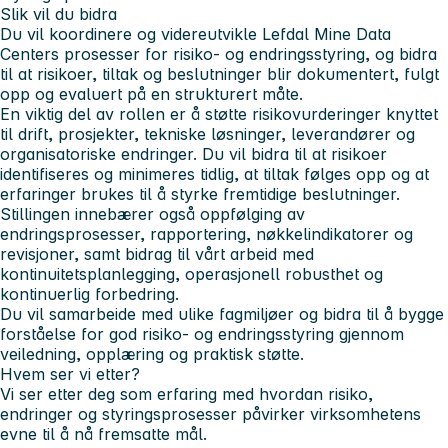
Slik vil du bidra
Du vil koordinere og videreutvikle Lefdal Mine Data
Centers prosesser for risiko- og endringsstyring, og bidra
til at risikoer, tiltak og beslutninger blir dokumentert, fulgt
opp og evaluert på en strukturert måte.
En viktig del av rollen er å støtte risikovurderinger knyttet
til drift, prosjekter, tekniske løsninger, leverandører og
organisatoriske endringer. Du vil bidra til at risikoer
identifiseres og minimeres tidlig, at tiltak følges opp og at
erfaringer brukes til å styrke fremtidige beslutninger.
Stillingen innebærer også oppfølging av
endringsprosesser, rapportering, nøkkelindikatorer og
revisjoner, samt bidrag til vårt arbeid med
kontinuitetsplanlegging, operasjonell robusthet og
kontinuerlig forbedring.
Du vil samarbeide med ulike fagmiljøer og bidra til å bygge
forståelse for god risiko- og endringsstyring gjennom
veiledning, opplæring og praktisk støtte.
Hvem ser vi etter?
Vi ser etter deg som erfaring med hvordan risiko,
endringer og styringsprosesser påvirker virksomhetens
evne til å nå fremsatte mål.