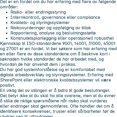
Det er en fordel om du har erfaring med flere av følgende
områder:
Risiko- eller endringsstyring
Internkontroll, governance eller compliance
Kvalitets- og styringssystemer
Risikovurderinger og oppfølging av tiltak
Rapportering, analyse og beslutningsstøtte
Kontinuitetsplanlegging eller operasjonell robusthet
Kjennskap til ISO-standardene 9001, 14001, 31000, 45001
og 27001 er en fordel. Vi ber søkere som har erfaring med
en eller flere av disse standardene om å beskrive kort i
søknaden hvilke standarder de har arbeidet med, og
hvordan de har anvendt dem i praksis.
Du har god systemforståelse og er komfortabel med
digitale arbeidsverktøy og styringssystemer. Erfaring med
SharePoint eller elektroniske kvalitetssystemer vil være
positivt.
En viktig del av stilingen er å bidra til gode beslutninger.
Det betyr ikke at du skal ha alle svarene, men at du evner
å stille de riktige spørsmålene når risiko skal vurderes
eller endringer skal gjennomføres. Ofte handler det om å
identifisere konsekvenser, trusler eller sårbarheter før de
utvikler seg til utfordringer.