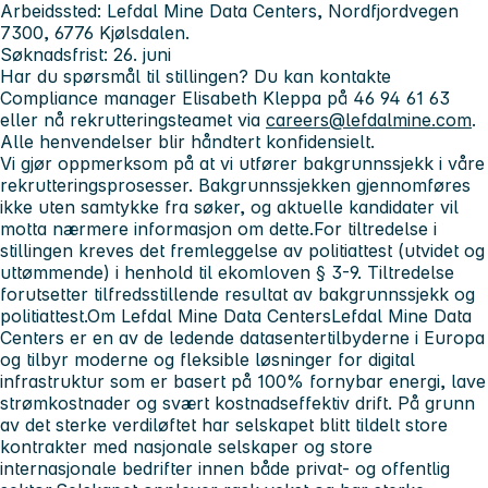
Arbeidssted: Lefdal Mine Data Centers, Nordfjordvegen
7300, 6776 Kjølsdalen.
Søknadsfrist: 26. juni
Har du spørsmål til stillingen?
Du kan kontakte
Compliance manager Elisabeth Kleppa på 46 94 61 63
eller nå rekrutteringsteamet via
careers@lefdalmine.com
.
Alle henvendelser blir håndtert konfidensielt.
Vi gjør oppmerksom på at vi utfører bakgrunnssjekk i våre
rekrutteringsprosesser. Bakgrunnssjekken gjennomføres
ikke uten samtykke fra søker, og aktuelle kandidater vil
motta nærmere informasjon om dette.
For tiltredelse i
stillingen kreves det fremleggelse av politiattest (utvidet og
uttømmende) i henhold til ekomloven § 3-9. Tiltredelse
forutsetter tilfredsstillende resultat av bakgrunnssjekk og
politiattest.
Om Lefdal Mine Data Centers
Lefdal Mine Data
Centers er en av de ledende datasentertilbyderne i Europa
og tilbyr moderne og fleksible løsninger for digital
infrastruktur som er basert på 100% fornybar energi, lave
strømkostnader og svært kostnadseffektiv drift. På grunn
av det sterke verdiløftet har selskapet blitt tildelt store
kontrakter med nasjonale selskaper og store
internasjonale bedrifter innen både privat- og offentlig