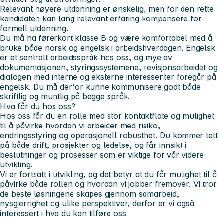
Relevant høyere utdanning er ønskelig, men for den rette
kandidaten kan lang relevant erfaring kompensere for
formell utdanning.
Du må ha førerkort klasse B og være komfortabel med å
bruke både norsk og engelsk i arbeidshverdagen. Engelsk
er et sentralt arbeidsspråk hos oss, og mye av
dokumentasjonen, styringssystemene, revisjonsarbeidet og
dialogen med interne og eksterne interessenter foregår på
engelsk. Du må derfor kunne kommunisere godt både
skriftlig og muntlig på begge språk.
Hva får du hos oss?
Hos oss får du en rolle med stor kontaktflate og mulighet
til å påvirke hvordan vi arbeider med risiko,
endringsstyring og operasjonell robusthet. Du kommer tett
på både drift, prosjekter og ledelse, og får innsikt i
beslutninger og prosesser som er viktige for vår videre
utvikling.
Vi er fortsatt i utvikling, og det betyr at du får mulighet til å
påvirke både rollen og hvordan vi jobber fremover. Vi tror
de beste løsningene skapes gjennom samarbeid,
nysgjerrighet og ulike perspektiver, derfor er vi også
interessert i hva du kan tilføre oss.