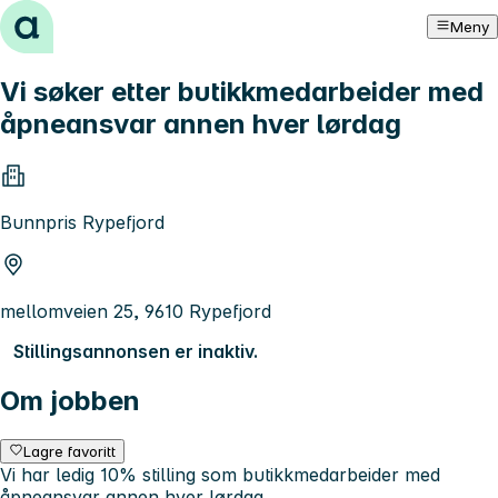
Hopp til innhold
Meny
Vi søker etter butikkmedarbeider med
åpneansvar annen hver lørdag
Bunnpris Rypefjord
mellomveien 25, 9610 Rypefjord
Stillingsannonsen er inaktiv.
Om jobben
Lagre favoritt
Vi har ledig 10% stilling som butikkmedarbeider med
åpneansvar annen hver lørdag.