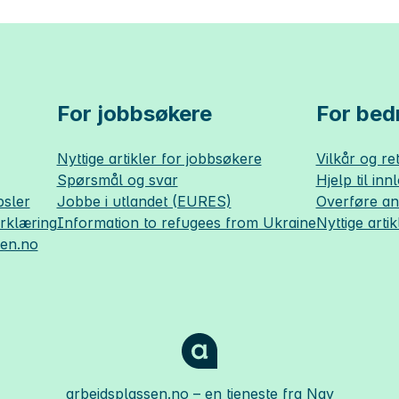
For jobbsøkere
For bedr
Nyttige artikler for jobbsøkere
Vilkår og ret
Spørsmål og svar
Hjelp til inn
sler
Jobbe i utlandet (EURES)
Overføre a
erklæring
Information to refugees from Ukraine
Nyttige artik
sen.no
arbeidsplassen.no
– en tjeneste fra Nav