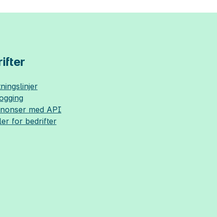
ifter
ningslinjer
logging
nnonser med API
ler for bedrifter