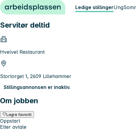
Hopp til innhold
Ledige stillinger
Ung
Somm
Servitør deltid
Hvelvet Restaurant
Stortorget 1, 2609 Lillehammer
Stillingsannonsen er inaktiv.
Om jobben
Lagre favoritt
Oppstart
Etter avtale