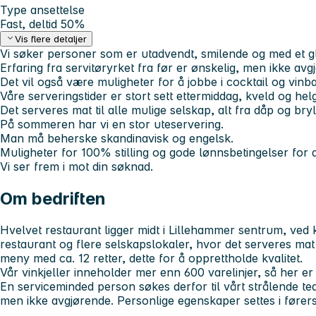
Type ansettelse
Fast, deltid 50%
Vis flere detaljer
Vi søker personer som er utadvendt, smilende og med et gli
Erfaring fra servitøryrket fra før er ønskelig, men ikke avgj
Det vil også være muligheter for å jobbe i cocktail og vin
Våre serveringstider er stort sett ettermiddag, kveld og helg
Det serveres mat til alle mulige selskap, alt fra dåp og bryl
På sommeren har vi en stor uteservering.
Man må beherske skandinavisk og engelsk.
Muligheter for 100% stilling og gode lønnsbetingelser for 
Vi ser frem i mot din søknad.
Om bedriften
Hvelvet restaurant ligger midt i Lillehammer sentrum, ved
restaurant og flere selskapslokaler, hvor det serveres mat 
meny med ca. 12 retter, dette for å opprettholde kvalitet.
Vår vinkjeller inneholder mer enn 600 varelinjer, så her e
En serviceminded person søkes derfor til vårt strålende te
men ikke avgjørende. Personlige egenskaper settes i førers