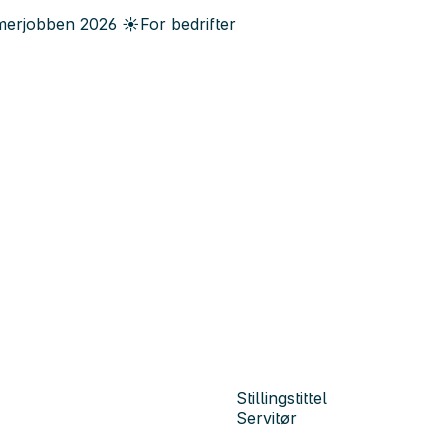
erjobben
2026
☀️
For bedrifter
Stillingstittel
Servitør