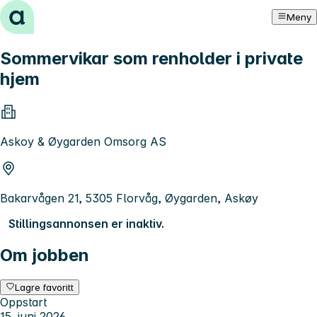
Hopp til innhold
Meny
Sommervikar som renholder i private
hjem
Askoy & Øygarden Omsorg AS
Bakarvågen 21, 5305 Florvåg, Øygarden, Askøy
Stillingsannonsen er inaktiv.
Om jobben
Lagre favoritt
Oppstart
15. juni 2026