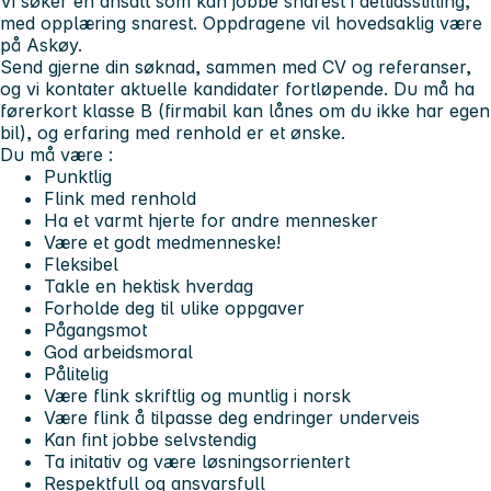
Vi søker en ansatt som kan jobbe snarest i deltidsstilling,
med opplæring snarest. Oppdragene vil hovedsaklig være
på Askøy.
Send gjerne din søknad, sammen med CV og referanser,
og vi kontater aktuelle kandidater fortløpende. Du må ha
førerkort klasse B (firmabil kan lånes om du ikke har egen
bil), og erfaring med renhold er et ønske.
Du må være :
Punktlig
Flink med renhold
Ha et varmt hjerte for andre mennesker
Være et godt medmenneske!
Fleksibel
Takle en hektisk hverdag
Forholde deg til ulike oppgaver
Pågangsmot
God arbeidsmoral
Pålitelig
Være flink skriftlig og muntlig i norsk
Være flink å tilpasse deg endringer underveis
Kan fint jobbe selvstendig
Ta initativ og være løsningsorrientert
Respektfull og ansvarsfull