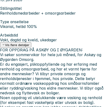
Stillingstittel
Renholdsmedarbeider + omsorgsarbeider
Type ansettelse
Vikariat, heltid 100%
Arbeidstid
Vakt, dagtid og kveld, ukedager
Vis flere detaljer
FOR OPPDRAG PÅ ASKØY OG I ØYGARDEN
:
Vi søker sommervikar for hele juli måned, for Askøy og
Øygarden Omsorg.
Er du engasjert, pliktoppfyllende og har erfaring med
renhold og omsorgsarbeid, og har et varmt hjerte for
andre mennesker? Vi tilbyr private omsorgs og
renholdstjenester i hjemmet, hos private. Dette betyr
normalt ordinære vaskeoppdrag hos småbarnsfamilier
eller rydding/vasking hos eldre mennesker. Vi tilbyr også
nedvask og flyttevask av boliger.
Noen oppdrag vil utelukkende være vasking og renhold
(for eksempel fast vaskehjelp eller utvask av bolig).