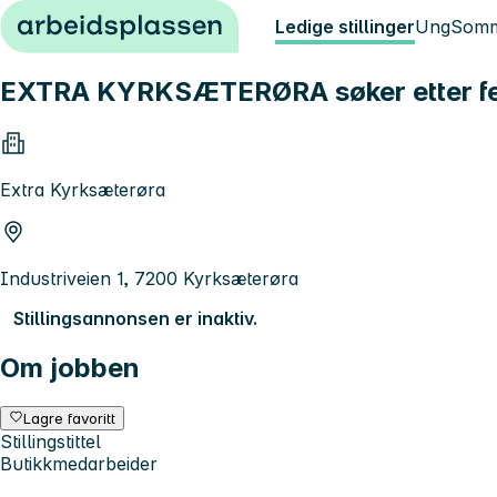
Hopp til innhold
Ledige stillinger
Ung
Somm
EXTRA KYRKSÆTERØRA søker etter ferie
Extra Kyrksæterøra
Industriveien 1, 7200 Kyrksæterøra
Stillingsannonsen er inaktiv.
Om jobben
Lagre favoritt
Stillingstittel
Butikkmedarbeider