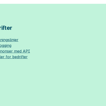
ifter
ningslinjer
logging
nnonser med API
ler for bedrifter