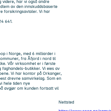
 videre, har vi også andre
edlem av den innskuddsbaserte
forsikringsavtaler. Vi har
24 641.
p i Norge, med 6 milliarder i
ommuner, fra Åfjord i nord til
ke. Vår virksomhet er i første
g faghandels-butikker. Vi eies av
pene. Vi har kontor på Orkanger,
 best drevne samvirkelag. Som en
vi hele tiden nye
å avgjør om kunden fortsatt vil
Nettsted
https://www.coop.no/samvi