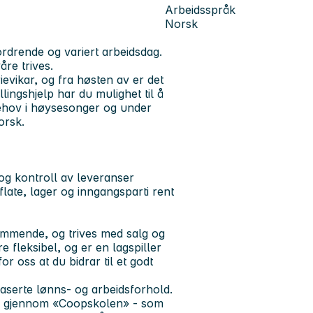
Arbeidsspråk
Norsk
ordrende og variert arbeidsdag.
åre trives.
evikar, og fra høsten av er det
lingshjelp har du mulighet til å
 behov i høysesonger og under
orsk.
g og kontroll av leveranser
late, lager og inngangsparti rent
ommende, og trives med salg og
 fleksibel, og er en lagspiller
 oss at du bidrar til et godt
aserte lønns- og arbeidsforhold.
ng gjennom «Coopskolen» - som