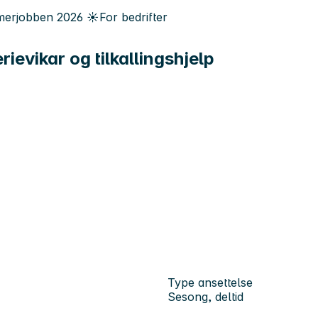
erjobben
2026
☀️
For bedrifter
vikar og tilkallingshjelp
Type ansettelse
Sesong, deltid