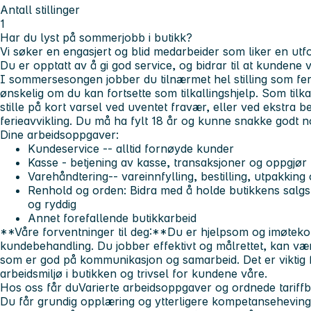
Antall stillinger
1
Har du lyst på sommerjobb i butikk?
Vi søker en engasjert og blid medarbeider som liker en utf
Du er opptatt av å gi god service, og bidrar til at kundene v
I sommersesongen jobber du tilnærmet hel stilling som feri
ønskelig om du kan fortsette som tilkallingshjelp. Som tilkal
stille på kort varsel ved uventet fravær, eller ved ekstra
ferieavvikling. Du må ha fylt 18 år og kunne snakke godt n
Dine arbeidsoppgaver:
Kundeservice
-- alltid fornøyde kunder
Kasse -
betjening av kasse, transaksjoner og oppgjør
Varehåndtering
-- vareinnfylling, bestilling, utpakkin
Renhold og orden:
Bidra med å holde butikkens salgsf
og ryddig
Annet forefallende butikkarbeid
**Våre forventninger til deg:**Du er hjelpsom og imøtek
kundebehandling. Du jobber effektivt og målrettet, kan være
som er god på kommunikasjon og samarbeid. Det er viktig for
arbeidsmiljø i butikken og trivsel for kundene våre.
Hos oss får du
Varierte arbeidsoppgaver og ordnede tariffb
Du får grundig opplæring og ytterligere kompetansehevi