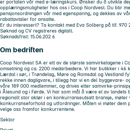
er portalen vår med e-læringskurs. Ønsker du å utvikle deg
opplæringsmuligheter hos oss i Coop Nordvest. Du blir m
pensjonsordningen vår med egensparing, og dekkes av våre 
rabattavtaler for ansatte.
Er du interessert? Ta kontakt med Eva Solberg på tlf. 970 
Søknad og CV registreres digitalt.
Søknadsfrist: 15.06.202
6
Om bedriften
Coop Nordvest SA er ett av de største samvirkelagene i Coo
omsetning og ca. 2200 medarbeidere. Vi har butikker i 46 k
Lærdal i sør, i Trøndelag, Møre og Romsdal og Vestland fyl
rekke innen dagligvare, i tillegg har vi en del byggevare- o
våre 189 000 medlemmer, og drives etter samvirke-prinsip
i Ålesund og i Førde. Vi har som mål å være et av landets
regionalt stor aktør i en konkurranseutsatt bransje, møter 
konkurranseforhold og utfordringer. Måten vi møter dem p
velge oss framfor konkurrentene.
Sektor
Privat