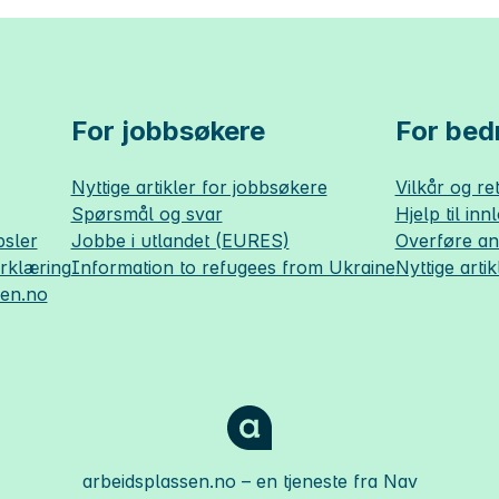
For jobbsøkere
For bedr
Nyttige artikler for jobbsøkere
Vilkår og ret
Spørsmål og svar
Hjelp til inn
sler
Jobbe i utlandet (EURES)
Overføre a
erklæring
Information to refugees from Ukraine
Nyttige artik
sen.no
arbeidsplassen.no
– en tjeneste fra Nav