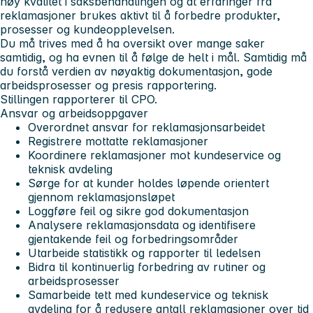
høy kvalitet i saksbehandlingen og at erfaringer fra
reklamasjoner brukes aktivt til å forbedre produkter,
prosesser og kundeopplevelsen.
Du må trives med å ha oversikt over mange saker
samtidig, og ha evnen til å følge de helt i mål. Samtidig må
du forstå verdien av nøyaktig dokumentasjon, gode
arbeidsprosesser og presis rapportering.
Stillingen rapporterer til CPO.
Ansvar og arbeidsoppgaver
Overordnet ansvar for reklamasjonsarbeidet
Registrere mottatte reklamasjoner
Koordinere reklamasjoner mot kundeservice og
teknisk avdeling
Sørge for at kunder holdes løpende orientert
gjennom reklamasjonsløpet
Loggføre feil og sikre god dokumentasjon
Analysere reklamasjonsdata og identifisere
gjentakende feil og forbedringsområder
Utarbeide statistikk og rapporter til ledelsen
Bidra til kontinuerlig forbedring av rutiner og
arbeidsprosesser
Samarbeide tett med kundeservice og teknisk
avdeling for å redusere antall reklamasjoner over tid