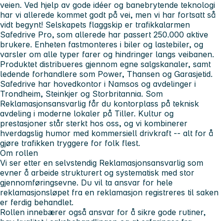
veien. Ved hjelp av gode idéer og banebrytende teknologi
har vi allerede kommet godt på vei, men vi har fortsatt så
vidt begynt! Selskapets flaggskip er trafikkalarmen
Safedrive Pro, som allerede har passert 250.000 aktive
brukere. Enheten fastmonteres i biler og lastebiler, og
varsler om alle typer farer og hindringer langs veibanen.
Produktet distribueres gjennom egne salgskanaler, samt
ledende forhandlere som Power, Thansen og Garasjetid.
Safedrive har hovedkontor i Namsos og avdelinger i
Trondheim, Steinkjer og Storbritannia. Som
Reklamasjonsansvarlig får du kontorplass på teknisk
avdeling i moderne lokaler på Tiller. Kultur og
prestasjoner står sterkt hos oss, og vi kombinerer
hverdagslig humor med kommersiell drivkraft -- alt for å
gjøre trafikken tryggere for folk flest.
Om rollen
Vi ser etter en selvstendig Reklamasjonsansvarlig som
evner å arbeide strukturert og systematisk med stor
gjennomføringsevne. Du vil ta ansvar for hele
reklamasjonsløpet fra en reklamasjon registreres til saken
er ferdig behandlet.
Rollen innebærer også ansvar for å sikre gode rutiner,