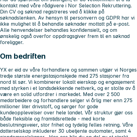
kontakt med våre rådgivere i Nor Selection Rekruttering.
Din CV og søknad registreres ved å klikke på
søknadslenken. Av hensyn til personvern og GDPR har vi
ikke mulighet til å behandle søknader mottatt på e-post.
Alle henvendelser behandles konfidensielt, og om
ønskelig også overfor oppdragsgiver frem til en søknad
foreligger.
Om bedriften
YX er eid av våre forhandlere og sammen utgjør vi Norges
tredje største energistasjonskjede med 275 stasjoner fra
nord til sør. Vi kombinerer lokalt eierskap og engasjement
med styrken i et landsdekkende nettverk, og er stolte av å
være en solid utfordrer i markedet. Med over 2 500
medarbeidere og forhandlere selger vi årlig mer enn 275
millioner liter drivstoff, og sørger for gode
kundeopplevelser over hele landet. Vår struktur gjør oss
både fleksible og framtidsrettede - med korte
beslutningsveier, stor frihet og tydelig felles retning. Våre
datterselskap inkluderer 30 ubetjente automater, samt 4
eiendomsselskaper . Hos oss blir du en del av et sterkt