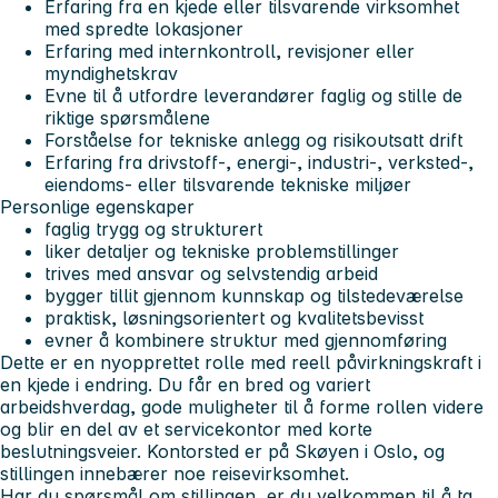
Erfaring fra en kjede eller tilsvarende virksomhet
med spredte lokasjoner
Erfaring med internkontroll, revisjoner eller
myndighetskrav
Evne til å utfordre leverandører faglig og stille de
riktige spørsmålene
Forståelse for tekniske anlegg og risikoutsatt drift
Erfaring fra drivstoff-, energi-, industri-, verksted-,
eiendoms- eller tilsvarende tekniske miljøer
Personlige egenskaper
faglig trygg og strukturert
liker detaljer og tekniske problemstillinger
trives med ansvar og selvstendig arbeid
bygger tillit gjennom kunnskap og tilstedeværelse
praktisk, løsningsorientert og kvalitetsbevisst
evner å kombinere struktur med gjennomføring
Dette er en nyopprettet rolle med reell påvirkningskraft i
en kjede i endring. Du får en bred og variert
arbeidshverdag, gode muligheter til å forme rollen videre
og blir en del av et servicekontor med korte
beslutningsveier. Kontorsted er på Skøyen i Oslo, og
stillingen innebærer noe reisevirksomhet.
Har du spørsmål om stillingen, er du velkommen til å ta