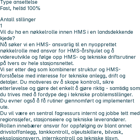
Type ansettelse
Fast, heltid 100%
Antall stillinger
1
Vil du ha en nøkkelrolle innen HMS i en landsdekkende
kjede?
Nå søker vi en HMS- ansvarlig til en nyopprettet
nøkkelrolle med ansvar for HMS-årshjulet og å
videreutvikle og følge opp HMS- og tekniske driftsrutiner
på tvers av hele stasjonsnettet.
Vi ser etter deg som kombinerer struktur og HMS-
forståelse med interesse for tekniske anlegg, drift og
detaljer. Du motiveres av å skape kontroll, sikre
etterlevelse og gjøre det enkelt å gjøre riktig - samtidig som
du trives med å fordype deg i tekniske problemstillinger.
Du evner også å få rutiner gjennomført og implementert
ute.
Du vil være en sentral fagressurs internt og jobbe tett med
regionssjefer, stasjonseiere og tekniske leverandører.
Rollen innebærer ansvar for oppfølging av blant annet
drivstoffanlegg, tankkontroll, oljeutskillere, bilvask,
eksplosjonsvern, internkontroll og tekniske tilsyn.