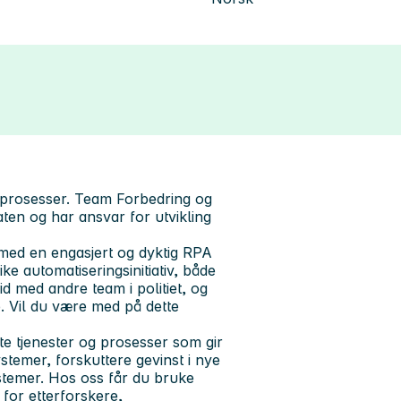
idsprosesser. Team Forbedring og
aten og har ansvar for utvikling
s med en engasjert og dyktig RPA
ike automatiseringsinitiativ, både
eid med andre team i politiet, og
e. Vil du være med på dette
e tjenester og prosesser som gir
stemer, forskuttere gevinst i nye
ystemer. Hos oss får du bruke
for etterforskere,