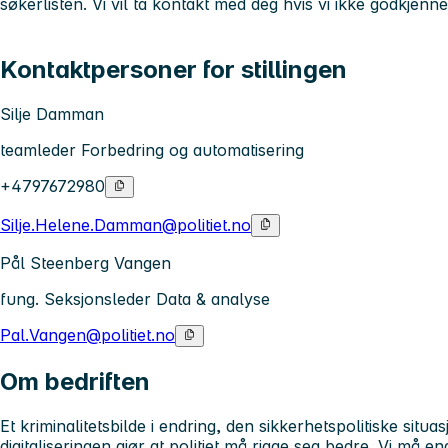
søkerlisten. Vi vil ta kontakt med deg hvis vi ikke godkjenne
Kontaktpersoner for stillingen
Silje Damman
teamleder Forbedring og automatisering
+4797672980
Silje.Helene.Damman@politiet.no
Pål Steenberg Vangen
fung. Seksjonsleder Data & analyse
Pal.Vangen@politiet.no
Om bedriften
Et kriminalitetsbilde i endring, den sikkerhetspolitiske situ
digitaliseringen gjør at politiet må rigge seg bedre. Vi må en