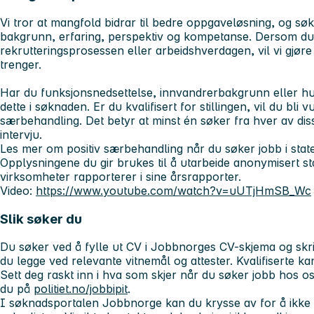
Vi tror at mangfold bidrar til bedre oppgaveløsning, og sø
bakgrunn, erfaring, perspektiv og kompetanse. Dersom du h
rekrutteringsprosessen eller arbeidshverdagen, vil vi gjøre 
trenger.
Har du funksjonsnedsettelse, innvandrerbakgrunn eller hul
dette i søknaden. Er du kvalifisert for stillingen, vil du bli v
særbehandling. Det betyr at minst én søker fra hver av diss
intervju.
Les mer om positiv særbehandling når du søker jobb i sta
Opplysningene du gir brukes til å utarbeide anonymisert stat
virksomheter rapporterer i sine årsrapporter.
Video:
https://www.youtube.com/watch?v=uUTjHmSB_Wc
Slik søker du
Du søker ved å fylle ut CV i Jobbnorges CV-skjema og skri
du legge ved relevante vitnemål og attester. Kvalifiserte kandi
Sett deg raskt inn i hva som skjer når du søker jobb hos o
du på
politiet.no/jobbipit
.
I søknadsportalen Jobbnorge kan du krysse av for å ikke