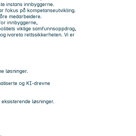
iste instans innbyggerne.
har fokus på kompetanseutvikling.
 våre medarbeidere.
 for innbyggerne,
politiets viktige samfunnsoppdrag,
g ivareta rettssikkerheten. Vi er
e løsninger.
atiserte og KI-drevne
v eksisterende løsninger.