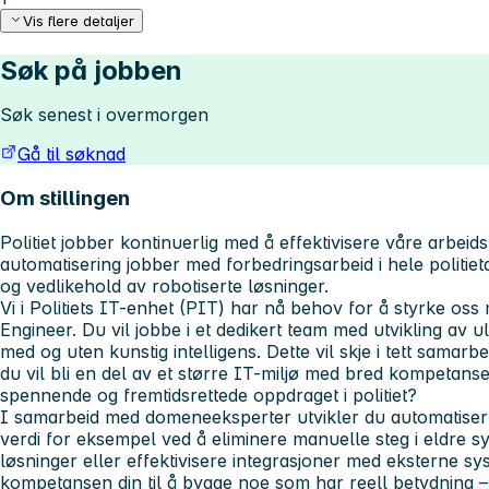
Vis flere detaljer
Søk på jobben
Søk senest i overmorgen
Gå til søknad
Om stillingen
Politiet jobber kontinuerlig med å effektivisere våre arbe
automatisering jobber med forbedringsarbeid i hele politiet
og vedlikehold av robotiserte løsninger.
Vi i Politiets IT-enhet (PIT) har nå behov for å styrke os
Engineer. Du vil jobbe i et dedikert team med utvikling av ul
med og uten kunstig intelligens. Dette vil skje i tett samarb
du vil bli en del av et større IT-miljø med bred kompetans
spennende og fremtidsrettede oppdraget i politiet?
I samarbeid med domeneeksperter utvikler du automatisert
verdi for eksempel ved å eliminere manuelle steg i eldre sy
løsninger eller effektivisere integrasjoner med eksterne s
kompetansen din til å bygge noe som har reell betydning – 