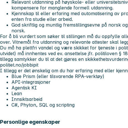
Relevant utdanning på høyskole- eller universitetsniv
kompensere for manglende formell utdanning.
Kjennskap til eller erfaring med automatisering av pro
enten fra studie eller arbeid.
God skriftlig og muntlig fremstillingsevne på norsk o
norsk.
For å bli vurdert som søker til stillingen må du oppfylle a
over. Vitnemål fra utdanning og relevante attester skal le
Du må ha plettfri vandel og være skikket for tjeneste i poli
utvidet) må innhentes ved ev. ansettelse jfr. politiloven § 18
tillegg samtykker du til at det gjøres en skikkethetsvurderi
politiet.no/jobbipit
I tillegg er det ønskelig om du har erfaring med eller kjenns
Blue Prism (eller tilsvarende RPA-verktøy)
API-integrasjoner
Agentisk KI
Lean
Innsiktsarbeid
C#, Phyton, SQL og scripting
Personlige egenskaper