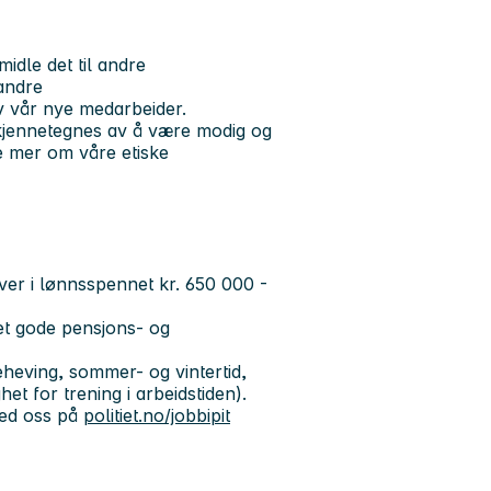
idle det til andre
andre
av vår nye medarbeider.
u kjennetegnes av å være modig og
se mer om våre etiske
ver i lønnsspennet kr. 650 000 -
t gode pensjons- og
eheving, sommer- og vintertid,
et for trening i arbeidstiden).
med oss på
politiet.no/jobbipit