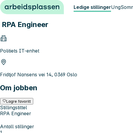
Hopp til innhold
Ledige stillinger
Ung
Somm
RPA Engineer
Politiets IT-enhet
Fridtjof Nansens vei 14, 0369 Oslo
Om jobben
Lagre favoritt
Stillingstittel
RPA Engineer
Antall stillinger
1