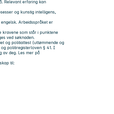
å. Relevant erfaring kan
sesser og kunstig intelligens,
g engelsk. Arbeidsspråket er
lle kravene som står i punktene
gges ved søknaden.
tiet og politiattest (uttømmende og
 og politiregisterloven § 41. I
ng av deg. Les mer på
kap til: