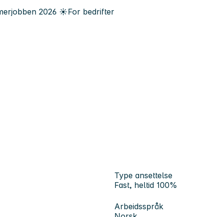
erjobben
2026
☀️
For bedrifter
Type ansettelse
Fast, heltid 100%
Arbeidsspråk
Norsk