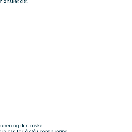
r ønsket ditt.
asjonen og den raske
dre oss for å stå i kontinuering