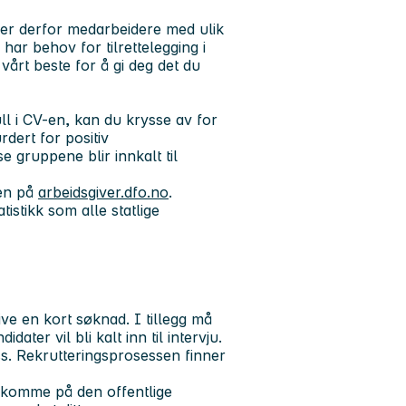
ker derfor medarbeidere med ulik
ar behov for tilrettelegging i
vårt beste for å gi deg det du
l i CV-en, kan du krysse av for
urdert for positiv
e gruppene blir innkalt til
ten på
arbeidsgiver.dfo.no
.
istikk som alle statlige
ve en kort søknad. I tillegg må
dater vil bli kalt inn til intervju.
ss. Rekrutteringsprosessen finner
 komme på den offentlige