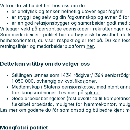
Vi tror du vil ha det fint hos oss om du:
er analytisk og tenker helhetlig utover eget fagfelt
er trygg i deg selv og din fagkunnskap og evner å form
er en god relasjonsbygger og samarbeider godt med 
Vi legger vekt på personlige egenskaper i rekrutteringen 
Som medarbeider i politiet har du høy etisk bevissthet, d
helhetsorientert, du viser respekt og er tett på. Du kan le
retningslinjer og medarbeiderplattform
her
.
Dette kan vi tilby om du velger oss
Stillingen lønnes som 1434 rådgiver/1364 seniorrådgi
1 050 000, avhengig av kvalifikasjoner.
Medlemskap i Statens pensjonskasse, med blant anne
forsikringsordninger. Les mer på
spk.no
.
Gode arbeidsbetingelser (fast avsatt tid til kompetans
fleksibel arbeidstid, mulighet for hjemmekontor, muligh
Les mer om godene du får som ansatt og bli bedre kjent 
Mangfold i politiet