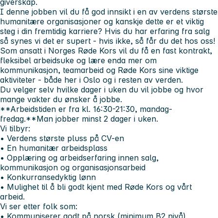
giverskap.
I denne jobben vil du få god innsikt i en av verdens største
humanitære organisasjoner og kanskje dette er et viktig
steg i din fremtidig karriere?
Hvis du har erfaring fra salg
så synes vi det er supert - hvis ikke, så får du det hos oss!
Som ansatt i Norges Røde Kors vil du få en fast kontrakt,
fleksibel arbeidsuke og lære enda mer om
kommunikasjon, teamarbeid og Røde Kors sine viktige
aktiviteter - både her i Oslo og i resten av verden.
Du velger selv hvilke dager i uken du vil jobbe og hvor
mange vakter du ønsker å jobbe.
**Arbeidstiden er fra kl. 16:30-21:30, mandag-
fredag.**Man jobber minst 2 dager i uken.
Vi tilbyr:
• Verdens største pluss på CV-en
• En humanitær arbeidsplass
• Opplæring og arbeidserfaring innen salg,
kommunikasjon og organisasjonsarbeid
• Konkurransedyktig lønn
• Mulighet til å bli godt kjent med Røde Kors og vårt
arbeid.
Vi ser etter folk som:
• Kommuniserer godt på norsk (minimum B2 nivå)