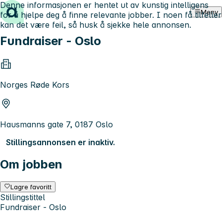
Denne informasjonen er hentet ut av kunstig intelligens
Hopp til innhold
Meny
for å hjelpe deg å finne relevante jobber. I noen få tilfeller
kan det være feil, så husk å sjekke hele annonsen.
Fundraiser - Oslo
Norges Røde Kors
Hausmanns gate 7, 0187 Oslo
Stillingsannonsen er inaktiv.
Om jobben
Lagre favoritt
Stillingstittel
Fundraiser - Oslo