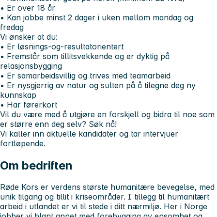
• Er over 18 år
• Kan jobbe minst 2 dager i uken mellom mandag og
fredag
Vi ønsker at du:
• Er løsnings-og-resultatorientert
• Fremstår som tillitsvekkende og er dyktig på
relasjonsbygging
• Er samarbeidsvillig og trives med teamarbeid
• Er nysgjerrig av natur og sulten på å tilegne deg ny
kunnskap
• Har førerkort
Vil du være med å utgjøre en forskjell og bidra til noe som
er større enn deg selv? Søk nå!
Vi kaller inn aktuelle kandidater og tar intervjuer
fortløpende.
Om bedriften
Røde Kors er verdens største humanitære bevegelse, med
unik tilgang og tillit i kriseområder. I tillegg til humanitært
arbeid i utlandet er vi til stede i ditt nærmiljø. Her i Norge
jobber vi blant annet med forebygging av ensomhet og