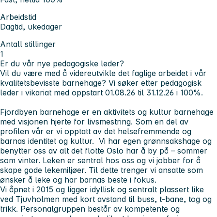
Arbeidstid
Dagtid, ukedager
Antall stillinger
1
Er du vår nye pedagogiske leder?
Vil du være med å videreutvikle det faglige arbeidet i vår
kvalitetsbevisste barnehage? Vi søker etter pedagogisk
leder i vikariat med oppstart 01.08.26 til 31.12.26 i 100%.
Fjordbyen barnehage er en aktivitets og kultur barnehage
med visjonen hjerte for livsmestring. Som en del av
profilen vår er vi opptatt av det helsefremmende og
barnas identitet og kultur. Vi har egen grønnsakshage og
benytter oss av alt det flotte Oslo har å by på – sommer
som vinter. Leken er sentral hos oss og vi jobber for å
skape gode lekemiljøer. Til dette trenger vi ansatte som
ønsker å leke og har barnas beste i fokus.
Vi åpnet i 2015 og ligger idyllisk og sentralt plassert like
ved Tjuvholmen med kort avstand til buss, t-bane, tog og
trikk. Personalgruppen består av kompetente og