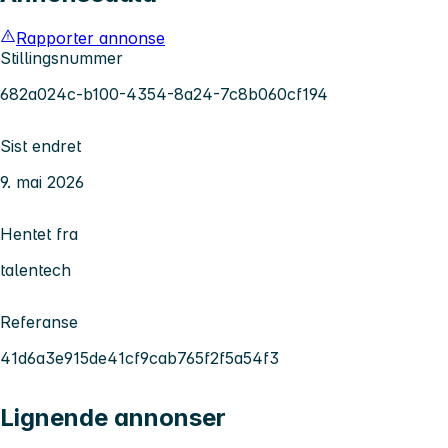
Rapporter annonse
Stillingsnummer
682a024c-b100-4354-8a24-7c8b060cf194
Sist endret
9. mai 2026
Hentet fra
talentech
Referanse
41d6a3e915de41cf9cab765f2f5a54f3
Lignende annonser