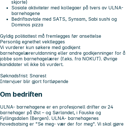
skjorte)
Sosiale aktiviteter med kollegaer på tvers av ULNA-
barnehagene
Bedriftsavtale med SATS, Synsam, Sabi sushi og
Dominos pizza
Gyldig politiattest må fremlegges før ansettelse
Personlig egnethet vektlegges
Vi vurderer kun søkere med godkjent
barnehagelærerutdanning eller andre godkjenninger for å
jobbe som barnehagelærer (f.eks. fra NOKUT). Øvrige
kandidater vil ikke bli vurdert.
Søknadsfrist: Snarest
Intervjuer blir gjort fortløpende
Om bedriften
ULNA- barnehagene er en profesjonell drifter av 24
barnehager på Øst – og Sørlandet, i Fauske og
Fyllingsdalen (Bergen). ULNA- barnehagenes
hovedsatsing er "Se meg- vær der for meg". Vi skal gjøre