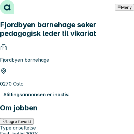
Hopp til innhold
Meny
Fjordbyen barnehage søker
pedagogisk leder til vikariat
Fjordbyen barnehage
0270 Oslo
Stillingsannonsen er inaktiv.
Om jobben
Lagre favoritt
Type ansettelse
Fast, heltid 100%