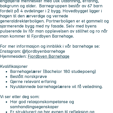
engasjerte mennesker med ulik utdanning, erfaring,
bakgrunn og alder. Barnegruppen består av 67 barn
fordelt på 4 avdelinger i 2 bygg. Hovedbygget ligger i
hagen til den ærverdige og vernede
generaldirektørboligen. Portnerboligen er et gammelt og
sjarmerende bygg med ny fasade. Selv med byens
pulserende liv får man opplevelsen av stillhet og ro når
man kommer til Fjordbyen Barnehage.
For mer informasjon og innblikk i vår barnehage se:
Instagram: @fjordbyenbarnehage
Hjemmesiden:
Fjordbyen Barnehage
Kvalifikasjoner
Barnehagelærer (Bachelor 180 studiepoeng)
Bestått norskprøve
Gjerne relevant erfaring
Nyutdannede barnehagelærere vil få veiledning.
Vi ser etter deg som:
Har god relasjonskompetanse og
samhandlingsegenskaper
Er strukturert og har evnen til refleksjon og