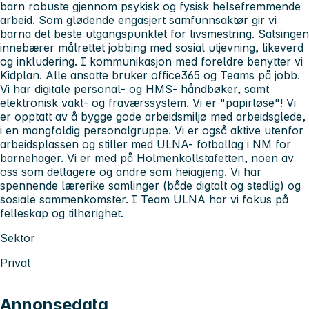
barn robuste gjennom psykisk og fysisk helsefremmende
arbeid. Som glødende engasjert samfunnsaktør gir vi
barna det beste utgangspunktet for livsmestring. Satsingen
innebærer målrettet jobbing med sosial utjevning, likeverd
og inkludering. I kommunikasjon med foreldre benytter vi
Kidplan. Alle ansatte bruker office365 og Teams på jobb.
Vi har digitale personal- og HMS- håndbøker, samt
elektronisk vakt- og fraværssystem. Vi er "papirløse"! Vi
er opptatt av å bygge gode arbeidsmiljø med arbeidsglede,
i en mangfoldig personalgruppe. Vi er også aktive utenfor
arbeidsplassen og stiller med ULNA- fotballag i NM for
barnehager. Vi er med på Holmenkollstafetten, noen av
oss som deltagere og andre som heiagjeng. Vi har
spennende lærerike samlinger (både digtalt og stedlig) og
sosiale sammenkomster. I Team ULNA har vi fokus på
felleskap og tilhørighet.
Sektor
Privat
Annonsedata