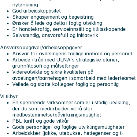
nytenkning
God arbeidskapasitet
Skaper engasjement og begeistring
Ønsker å lede og delta i faglig utvikling
Er handlekraftig, serviceinnstilt og tillitsskapende
Selvstendig, ansvarsfull og initiativrik
Ansvarsoppgaver/arbeidsoppgaver
Ansvar for avdelingens faglige innhold og personal
Arbeide i tråd med ULNA`s strategiske planer,
grunnfilosofi og målsettinger
Videreutvikle og sikre kvaliteten på
avdelingen/barnehagen i samarbeid med lederteamet
Veilede og støtte kollegaer faglig og personlig
Vi tilbyr
En spennende virksomhet som er i stadig utvikling,
der du som medarbeider vil få stor
medbestemmelse/påvirkningsmulighet
PBL-tariff og gode vilkår
Gode personlige- og faglige utviklingsmuligheter
Arbeidsklær (jakke, utebukse, hettegenser og t-