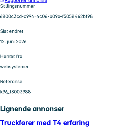
Rapporter annonse
Stillingsnummer
6800c3cd-c994-4c06-b09a-f5058462bf98
Sist endret
12. juni 2026
Hentet fra
websystemer
Referanse
k96_t3003988
Lignende annonser
Truckfører med T4 erfaring