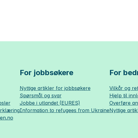
For jobbsøkere
For bedr
Nyttige artikler for jobbsøkere
Vilkår og ret
Spørsmål og svar
Hjelp til inn
sler
Jobbe i utlandet (EURES)
Overføre a
erklæring
Information to refugees from Ukraine
Nyttige artik
sen.no