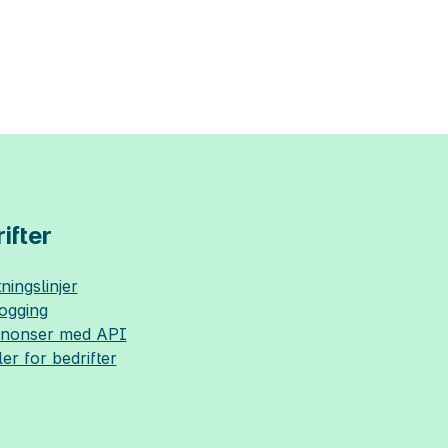
ifter
ningslinjer
logging
nnonser med API
ler for bedrifter