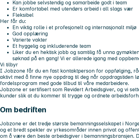
Kan jobbe selvstendig og samarbeide godt i team
Er komfortabel med utendørs arbeid i all slags vær
Fleksibel
Her får du:
En viktig rolle i et profesjonelt og internasjonalt miljø
God opplæring
Varierte vakter
Et hyggelig og inkluderende team
Liker du en hektisk jobb og samtilig få unna gymøkten
søknad på en gang! Vi er allerede igang med oppbem
Vi tilbyr
I Jobzone får du en fast kontaktperson for oppfølging, rå
aktivt med å finne nye oppdrag til deg når oppdragstiden lø
fordelsprogram med gode tilbud til våre medarbeidere.
Jobzone er sertifisert som Revidert Arbeidsgiver, og vi sett
kunder slik at du kommer til trygge og ordnete arbeidsforh
Om bedriften
Jobzone er det tredje største bemanningsselskapet i Norge.
og et bredt spekter av yrkesområder innen privat og offent
om å være den beste arbeidsgiver i bemanningsbransjen. D