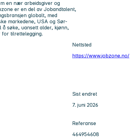
som en nær arbeidsgiver og
bzone er en del av Jobandtalent,
ngsbransjen globalt, med
eiske markedene, USA og Sør-
l å søke, uansett alder, kjønn,
for tilrettelegging.
Nettsted
https://www.jobzone.no/
Sist endret
7. juni 2026
Referanse
464954608