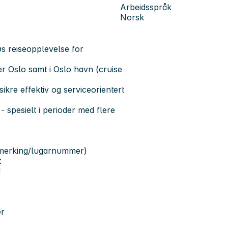
Arbeidsspråk
Norsk
øs reiseopplevelse for
ler Oslo samt i Oslo havn (cruise
sikre effektiv og serviceorientert
 spesielt i perioder med flere
r merking/lugarnummer)
t
d
er