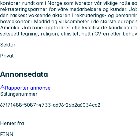
kontorer rundt om i Norge som ivaretar vår viktige rolle 
rekrutteringspartner for våre medarbeidere og kunder. Jo
den raskest voksende aktøren i rekrutterings- og bemanni
hovedkontor i Madrid og virksomheter i de største europ
Amerika. Jobzone oppfordrer alle kvalifiserte kandidater ti
seksuell legning, religion, etnisitet, hull i CV-en eller behov 
Sektor
Privat
Annonsedata
Rapporter annonse
Stillingsnummer
67f71488-5087-4733-ad96-26b2a6034cc2
Hentet fra
FINN