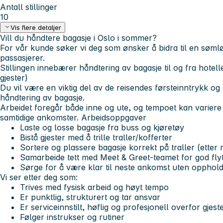
Antall stillinger
10
Vis flere detaljer
Vill du håndtere bagasje i Oslo i sommer?
For vår kunde søker vi deg som ønsker å bidra til en søml
passasjerer.
Stillingen innebærer håndtering av bagasje til og fra hotel
gjester)
Du vil være en viktig del av de reisendes førsteinntrykk og 
håndtering av bagasje.
Arbeidet foregår både inne og ute, og tempoet kan variere -
samtidige ankomster.
Arbeidsoppgaver
Laste og losse bagasje fra buss og kjøretøy
Bistå gjester med å trille traller/kofferter
Sortere og plassere bagasje korrekt på traller (ette
Samarbeide tett med Meet & Greet-teamet for god fly
Sørge for å være klar til neste ankomst uten opphol
Vi ser etter deg som:
Trives med fysisk arbeid og høyt tempo
Er punktlig, strukturert og tar ansvar
Er serviceinnstilt, høflig og profesjonell overfor gjest
Følger instrukser og rutiner