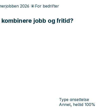
erjobben
2026
☀️
For bedrifter
kombinere jobb og fritid?
Type ansettelse
Annet, heltid 100%