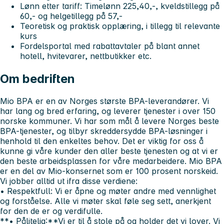
Lønn etter tariff: Timelønn 225,40,-, kveldstillegg på
60,- og helgetillegg på 57,-
Teoretisk og praktisk opplæring, i tillegg til relevante
kurs
Fordelsportal med rabattavtaler på blant annet
hotell, hvitevarer, nettbutikker etc.
Om bedriften
Mio BPA er en av Norges største BPA-leverandører. Vi
har lang og bred erfaring, og leverer tjenester i over 150
norske kommuner. Vi har som mål å levere Norges beste
BPA-tjenester, og tilbyr skreddersydde BPA-løsninger i
henhold til den enkeltes behov. Det er viktig for oss å
kunne gi våre kunder den aller beste tjenesten og at vi er
den beste arbeidsplassen for våre medarbeidere. Mio BPA
er en del av Mio-konsernet som er 100 prosent norskeid.
Vi jobber alltid ut ifra disse verdiene:
• Respektfull:
Vi er åpne og møter andre med vennlighet
og forståelse. Alle vi møter skal føle seg sett, anerkjent
for den de er og verdifulle.
**• Pålitelig:**Vi er til å stole på og holder det vi lover. Vi