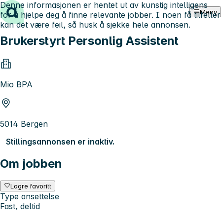
Denne informasjonen er hentet ut av kunstig intelligens
Hopp til innhold
Meny
for å hjelpe deg å finne relevante jobber. I noen få tilfeller
kan det være feil, så husk å sjekke hele annonsen.
Brukerstyrt Personlig Assistent
Mio BPA
5014 Bergen
Stillingsannonsen er inaktiv.
Om jobben
Lagre favoritt
Type ansettelse
Fast, deltid