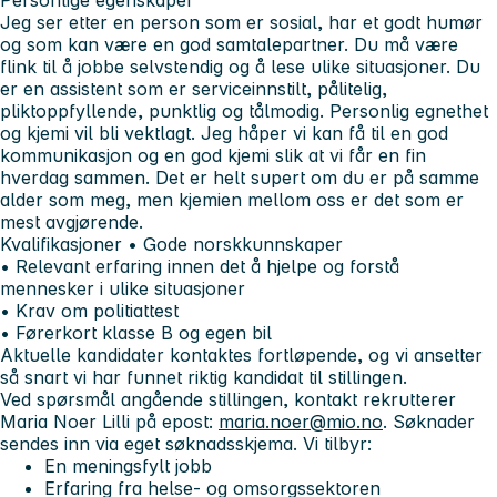
Personlige egenskaper
Jeg ser etter en person som er sosial, har et godt humør
og som kan være en god samtalepartner. Du må være
flink til å jobbe selvstendig og å lese ulike situasjoner. Du
er en assistent som er serviceinnstilt, pålitelig,
pliktoppfyllende, punktlig og tålmodig. Personlig egnethet
og kjemi vil bli vektlagt. Jeg håper vi kan få til en god
kommunikasjon og en god kjemi slik at vi får en fin
hverdag sammen. Det er helt supert om du er på samme
alder som meg, men kjemien mellom oss er det som er
mest avgjørende.
Kvalifikasjoner •
Gode norskkunnskaper
• Relevant erfaring innen det å hjelpe og forstå
mennesker i ulike situasjoner
• Krav om politiattest
• Førerkort klasse B og egen bil
Aktuelle kandidater kontaktes fortløpende, og vi ansetter
så snart vi har funnet riktig kandidat til stillingen.
Ved spørsmål angående stillingen, kontakt rekrutterer
Maria Noer Lilli på epost:
maria.noer@mio.no
. Søknader
sendes inn via eget søknadsskjema.
Vi tilbyr:
En meningsfylt jobb
Erfaring fra helse- og omsorgssektoren