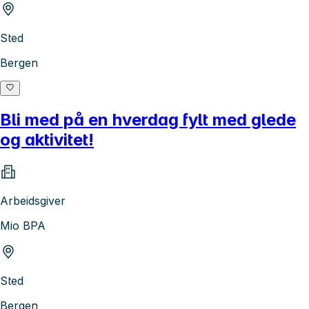
Sted
Bergen
Bli med på en hverdag fylt med glede
og aktivitet!
Arbeidsgiver
Mio BPA
Sted
Bergen