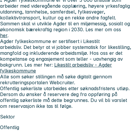
arbeider med videregående opplæring, høyere yrkesfaglig
utdanning, tannhelse, samferdsel, fylkesveger,
kollektivtransport, kultur og en rekke andre fagfelt.
Sammen skal vi utvikle Agder til en miljømessig, sosialt og
økonomisk bærekraftig region i 2030. Les mer om oss
her
.
Agder fylkeskommune er sertifisert i
Likestilt
arbeidsliv.
Det betyr at vi jobber systematisk for likestilling,
mangfold og inkluderende arbeidsmiljø. Hos oss er det
kompetanse og engasjement som teller - uavhengig av
bakgrunn. Les mer her:
Likestilt arbeidsliv - Agder
fylkeskommune
Alle som søker stillingen må søke digitalt gjennom
rekrutteringsportalen Webcruiter.
Offentlig søkerliste utarbeides etter søknadsfristens utløp.
Dersom du ønsker å reservere deg fra oppføring på
offentlig søkerliste må dette begrunnes. Du vil bli varslet
om reservasjon ikke tas til følge.
Sektor
Offentlig