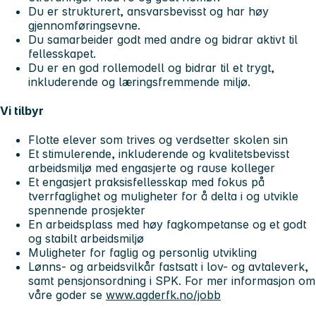
Du er strukturert, ansvarsbevisst og har høy
gjennomføringsevne.
Du samarbeider godt med andre og bidrar aktivt til
fellesskapet.
Du er en god rollemodell og bidrar til et trygt,
inkluderende og læringsfremmende miljø.
Vi tilbyr
Flotte elever som trives og verdsetter skolen sin
Et stimulerende, inkluderende og kvalitetsbevisst
arbeidsmiljø med engasjerte og rause kolleger
Et engasjert praksisfellesskap med fokus på
tverrfaglighet og muligheter for å delta i og utvikle
spennende prosjekter
En arbeidsplass med høy fagkompetanse og et godt
og stabilt arbeidsmiljø
Muligheter for faglig og personlig utvikling
Lønns- og arbeidsvilkår fastsatt i lov- og avtaleverk,
samt pensjonsordning i SPK. For mer informasjon om
våre goder se
www.agderfk.no/jobb