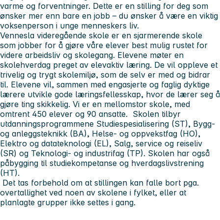
varme og forventninger. Dette er en stilling for deg som
ønsker mer enn bare en jobb – du ønsker å være en viktig
voksenperson i unge menneskers liv.
Vennesla videregående skole er en sjarmerende skole
som jobber for å gjøre våre elever best mulig rustet for
videre arbeidsliv og skolegang. Elevene møter en
skolehverdag preget av elevaktiv læring. De vil oppleve et
trivelig og trygt skolemiljø, som de selv er med og bidrar
til. Elevene vil, sammen med engasjerte og faglig dyktige
lærere utvikle gode læringsfellesskap, hvor de lærer seg å
gjøre ting skikkelig. Vi er en mellomstor skole, med
omtrent 450 elever og 90 ansatte. Skolen tilbyr
utdanningsprogrammene Studiespesialisering (ST), Bygg-
og anleggsteknikk (BA), Helse- og oppvekstfag (HO),
Elektro og datateknologi (EL), Salg, service og reiseliv
(SR) og Teknologi- og industrifag (TP). Skolen har også
påbygging til studiekompetanse og hverdagslivstrening
(HT).
Det tas forbehold om at stillingen kan falle bort pga.
overtallighet ved noen av skolene i fylket, eller at
planlagte grupper ikke settes i gang.