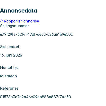
Annonsedata
Rapporter annonse
Stillingsnummer
679f29fe-32f4-47df-aecd-d26a61b9650c
Sist endret
16. juni 2026
Hentet fra
talentech
Referanse
01576b3d7a9b46c09eb888a887f74a50