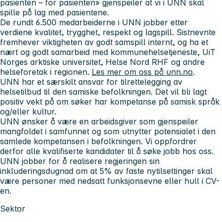
pasienten – for pasienten» gjenspeiler at vi i UNN skal
spille på lag med pasientene.
De rundt 6.500 medarbeiderne i UNN jobber etter
verdiene
kvalitet, trygghet, respekt og lagspill. Sistnevnte
fremhever viktigheten av godt samspill internt, og ha et
nært og godt samarbeid
med kommunehelsetjeneste, UiT
Norges arktiske universitet, Helse Nord RHF og andre
helseforetak i regionen.
Les mer om oss på unn.no
.
UNN har et særskilt ansvar for tilrettelegging av
helsetilbud til den samiske befolkningen. Det vil bli lagt
positiv vekt på om søker har kompetanse på samisk språk
og/eller kultur.
UNN ønsker å være en arbeidsgiver som gjenspeiler
mangfoldet i samfunnet og som utnytter potensialet i den
samlede kompetansen i befolkningen. Vi oppfordrer
derfor alle kvalifiserte kandidater til å søke jobb hos oss.
UNN jobber for å realisere regjeringen sin
inkluderingsdugnad om at 5% av faste nytilsettinger skal
være personer med nedsatt funksjonsevne eller hull i CV-
en.
Sektor