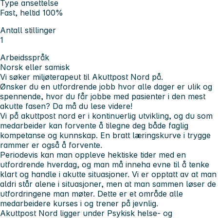
Type ansettelse
Fast, heltid 100%
Antall stillinger
1
Arbeidsspråk
Norsk eller samisk
Vi søker miljøterapeut til Akuttpost Nord på.
Ønsker du en utfordrende jobb hvor alle dager er ulik og
spennende, hvor du får jobbe med pasienter i den mest
akutte fasen? Da må du lese videre!
Vi på akuttpost nord er i kontinuerlig utvikling, og du som
medarbeider kan forvente å tilegne deg både faglig
kompetanse og kunnskap. En bratt læringskurve i trygge
rammer er også å forvente.
Periodevis kan man oppleve hektiske tider med en
utfordrende hverdag, og man må inneha evne til å tenke
klart og handle i akutte situasjoner. Vi er opptatt av at man
aldri står alene i situasjoner, men at man sammen løser de
utfordringene man møter. Dette er et område alle
medarbeidere kurses i og trener på jevnlig.
Akuttpost Nord ligger under Psykisk helse- og