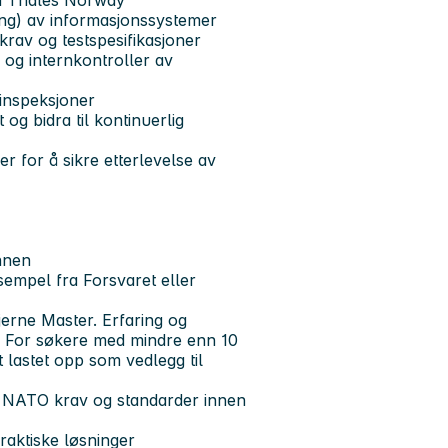
 i Thales Norway
ing) av informasjonssystemer
rav og testspesifikasjoner
 og internkontroller av
 inspeksjoner
og bidra til kontinuerlig
r for å sikre etterlevelse av
innen
sempel fra Forsvaret eller
erne Master. Erfaring og
. For søkere med mindre enn 10
t lastet opp som vedlegg til
og NATO krav og standarder innen
praktiske løsninger