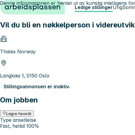
Denne informasjonen er hentet ut av kunstig intelligens for
Hopp til innhold
Ledige stillinger
Ung
Somm
Vil du bli en nøkkelperson i videreutvi
Thales Norway
Langkaia 1, 0150 Oslo
Stillingsannonsen er inaktiv.
Om jobben
Lagre favoritt
Type ansettelse
Fast, heltid 100%