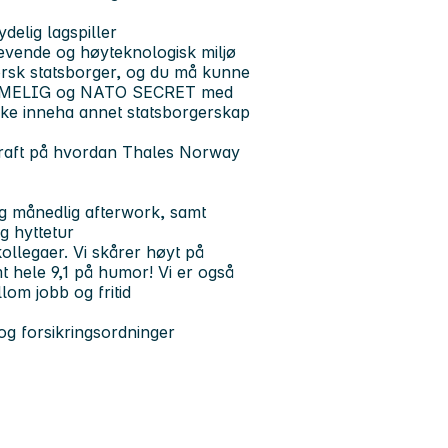
ydelig lagspiller
krevende og høyteknologisk miljø
norsk statsborger, og du må kunne
HEMMELIG og NATO SECRET med
kke inneha annet statsborgerskap
gskraft på hvordan Thales Norway
 månedlig afterwork, samt
g hyttetur
ollegaer. Vi skårer høyt på
t hele 9,1 på humor! Vi er også
lom jobb og fritid
g forsikringsordninger