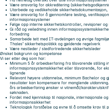
Ha helhetlig oversikt over alle informasjonssystemer
Være ansvarlig for akkreditering (sikkerhetsgodkjenn
Utarbeide og vedlikeholde sikkerhetsdokumentasjon, k
Være ansvarlig for å gjennomføre testing, verifikasjon
informasjonssystemer
Følge opp interne sikkerhetskontroller, revisjoner og
Gi råd og veiledning innen informasjossystemsikkerhet 
forbedring
Samarbeide tett med IT-avdelingen og øvrige fagmiljøe
Thales’ sikkerhetspolitikk og gjeldende regelverk
Være nestleder / stedfortredende sikkerhetsleder
Ønsket bakgrunn og kompetanse
Vi ser etter deg som har:
Minimum 5 år arbeidserfaring fra tilsvarende stilling 
informasjonssystemsikkerhet eller tilsvarende, for ek
lignende
Relevant høyere utdannelse, minimum Bachelor og gj
resultater kan kompensere for manglende utdanning
års arbeidserfaring ønsker vi vitnemål/karakterutskrif
søknaden.
Fordel med kjennskap til nasjonale, internasjonale 
informasjonssikkerhet
Teknologisk forståelse og evne til å omsette krav til 