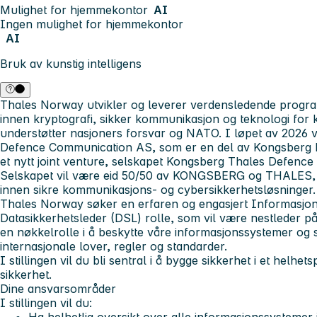
Mulighet for hjemmekontor
AI
Ingen mulighet for hjemmekontor
AI
Bruk av kunstig intelligens
Thales Norway utvikler og leverer verdensledende progr
innen kryptografi, sikker kommunikasjon og teknologi for k
understøtter nasjoners forsvar og NATO.
I løpet av 2026 
Defence Communication AS, som er en del av Kongsberg 
et nytt joint venture, selskapet Kongsberg Thales Defen
Selskapet vil være eid 50/50 av KONGSBERG og THALES, og
innen sikre kommunikasjons- og cybersikkerhetsløsninger.
Thales Norway søker en erfaren og engasjert Informasjo
Datasikkerhetsleder (DSL) rolle, som vil være nestleder på
en nøkkelrolle i å beskytte våre informasjonssystemer og s
internasjonale lover, regler og standarder.
I stillingen vil du bli sentral i å bygge sikkerhet i et helh
sikkerhet.
Dine ansvarsområder
I stillingen vil du: