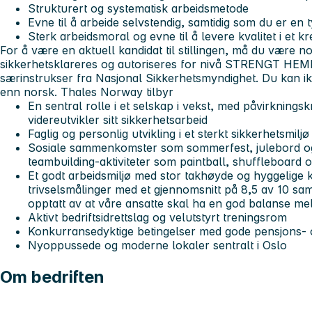
Strukturert og systematisk arbeidsmetode
Evne til å arbeide selvstendig, samtidig som du er en t
Sterk arbeidsmoral og evne til å levere kvalitet i et 
For å være en aktuell kandidat til stillingen, må du være 
sikkerhetsklareres og autoriseres for nivå STRENGT 
særinstrukser fra Nasjonal Sikkerhetsmyndighet. Du kan i
enn norsk.
Thales Norway tilbyr
En sentral rolle i et selskap i vekst, med påvirknin
videreutvikler sitt sikkerhetsarbeid
Faglig og personlig utvikling i et sterkt sikkerhetsmiljø
Sosiale sammenkomster som sommerfest, julebord og
teambuilding-aktiviteter som paintball, shuffleboard o
Et godt arbeidsmiljø med stor takhøyde og hyggelige k
trivselsmålinger med et gjennomsnitt på 8,5 av 10 sam
opptatt av at våre ansatte skal ha en god balanse mel
Aktivt bedriftsidrettslag og velutstyrt treningsrom
Konkurransedyktige betingelser med gode pensjons- o
Nyoppussede og moderne lokaler sentralt i Oslo
Om bedriften