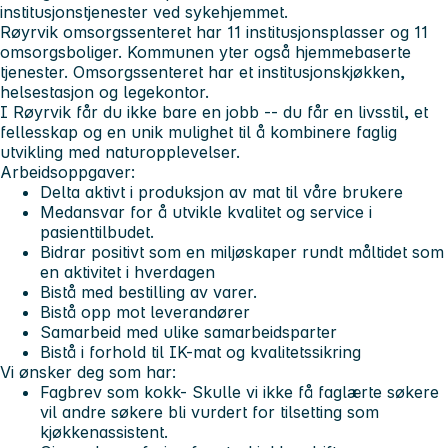
institusjonstjenester ved sykehjemmet.
Røyrvik omsorgssenteret har 11 institusjonsplasser og 11
omsorgsboliger. Kommunen yter også hjemmebaserte
tjenester. Omsorgssenteret har et institusjonskjøkken,
helsestasjon og legekontor.
I Røyrvik får du ikke bare en jobb -- du får en livsstil, et
fellesskap og en unik mulighet til å kombinere faglig
utvikling med naturopplevelser.
Arbeidsoppgaver:
Delta aktivt i produksjon av mat til våre brukere
Medansvar for å utvikle kvalitet og service i
pasienttilbudet.
Bidrar positivt som en miljøskaper rundt måltidet som
en aktivitet i hverdagen
Bistå med bestilling av varer.
Bistå opp mot leverandører
Samarbeid med ulike samarbeidsparter
Bistå i forhold til IK-mat og kvalitetssikring
Vi ønsker deg som har:
Fagbrev som kokk- Skulle vi ikke få faglærte søkere
vil andre søkere bli vurdert for tilsetting som
kjøkkenassistent.