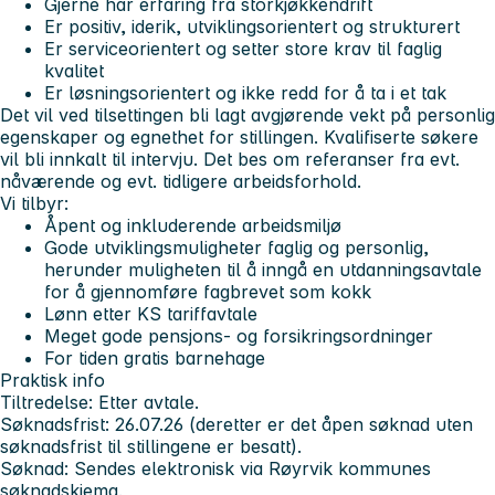
Gjerne har erfaring fra storkjøkkendrift
Er positiv, iderik, utviklingsorientert og strukturert
Er serviceorientert og setter store krav til faglig
kvalitet
Er løsningsorientert og ikke redd for å ta i et tak
Det vil ved tilsettingen bli lagt avgjørende vekt på personlig
egenskaper og egnethet for stillingen. Kvalifiserte søkere
vil bli innkalt til intervju. Det bes om referanser fra evt.
nåværende og evt. tidligere arbeidsforhold.
Vi tilbyr:
Åpent og inkluderende arbeidsmiljø
Gode utviklingsmuligheter faglig og personlig,
herunder muligheten til å inngå en utdanningsavtale
for å gjennomføre fagbrevet som kokk
Lønn etter KS tariffavtale
Meget gode pensjons- og forsikringsordninger
For tiden gratis barnehage
Praktisk info
Tiltredelse:
Etter avtale.
Søknadsfrist:
26.07.26 (deretter er det åpen søknad uten
søknadsfrist til stillingene er besatt).
Søknad:
Sendes elektronisk via Røyrvik kommunes
søknadskjema.