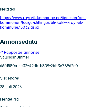
Nettsted
https://www.royrvik.kommune.no/tjenester/om-
kommunen/ledige-stillinger/bli-kokk-i-royrvik-
kommune.15032.aspx
Annonsedata
Rapporter annonse
Stillingsnummer
66fd580a-ce32-42db-b809-2bb3e78962c0
Sist endret
28. juli 2026
Hentet fra