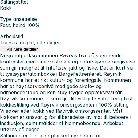
Stillingstittel
Kokk
Type ansettelse
Fast, heltid 100%
Arbeidstid
Turnus, dagtid, alle dager
Vis flere detaljer
Nasjonalparkkommunen Røyrvik byr på spennende
kontraster med sine vidstrakte og naturskjønne omgivelser
som gir mulighet til friluftsliv, jakt og fiske. Det er kort vei
til lysløyper/alpinbakke i Børgefjellsenteret. Røyrvik
kommune har et rikt kultur- og foreningsliv. Kommunen
har et høyt servicenivå med gode skole- og
barnehagetilbud og kan tilby trygge oppvekstsvilkår.
Røyrvik kommune -- kanskje ditt viktigste valg!
Ledig fast
kokkestilling ved Røyrvik omsorgssenter i 100% stilling
Vi søker etter kokk ved Røyrvik omsorgssenter. Vårt
kjøkken er ansvarlig for tilberedelse av mat til beboere i
institusjon, samt måltider til hjemmeboende. Arbeidet
utføres på dagtid.
Stillingen er for tiden plassert i enheten for