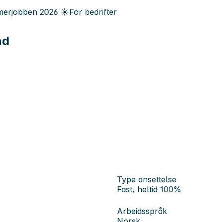
erjobben
2026
☀️
For bedrifter
nd
Type ansettelse
Fast, heltid 100%
Arbeidsspråk
Norsk