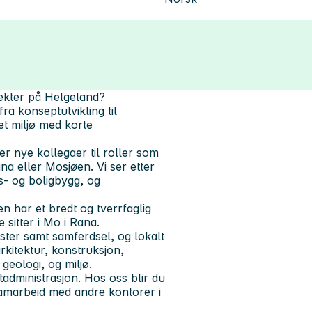
ekter på Helgeland?
ra konseptutvikling til
 et miljø med korte
er nye kollegaer til roller som
na eller Mosjøen. Vi ser etter
gs- og boligbygg, og
 har et bredt og tverrfaglig
 sitter i Mo i Rana.
nester samt samferdsel, og lokalt
rkitektur, konstruksjon,
geologi, og miljø.
administrasjon. Hos oss blir du
 samarbeid med andre kontorer i