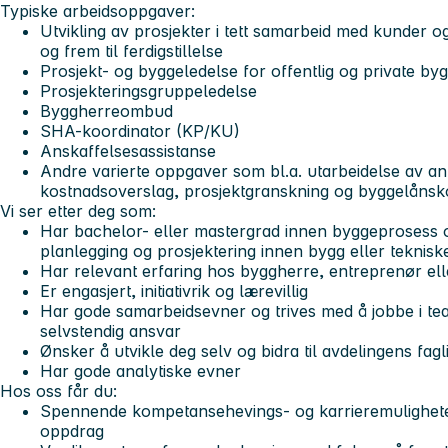
Typiske arbeidsoppgaver:
Utvikling av prosjekter i tett samarbeid med kunder og i
og frem til ferdigstillelse
Prosjekt- og byggeledelse for offentlig og private by
Prosjekteringsgruppeledelse
Byggherreombud
SHA-koordinator (KP/KU)
Anskaffelsesassistanse
Andre varierte oppgaver som bl.a. utarbeidelse av a
kostnadsoverslag, prosjektgranskning og byggelånsk
Vi ser etter deg som:
Har bachelor- eller mastergrad innen byggeprosess o
planlegging og prosjektering innen bygg eller teknisk
Har relevant erfaring hos byggherre, entreprenør ell
Er engasjert, initiativrik og lærevillig
Har gode samarbeidsevner og trives med å jobbe i te
selvstendig ansvar
Ønsker å utvikle deg selv og bidra til avdelingens fagli
Har gode analytiske evner
Hos oss får du:
Spennende kompetansehevings- og karrieremuligheter
oppdrag