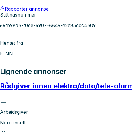
Rapporter annonse
Stillingsnummer
66fb98d3-f0ee-4907-8849-e2e85ccc4309
Hentet fra
FINN
Lignende annonser
Rådgiver innen elektro/data/tele-ala
Arbeidsgiver
Norconsult