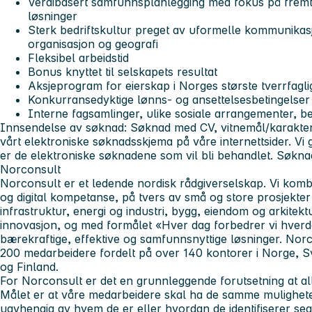
Verdibasert samfunnsplanlegging med fokus på fremti
løsninger
Sterk bedriftskultur preget av uformelle kommunikasj
organisasjon og geografi
Fleksibel arbeidstid
Bonus knyttet til selskapets resultat
Aksjeprogram for eierskap i Norges største tverrfagli
Konkurransedyktige lønns- og ansettelsesbetingelser
Interne fagsamlinger, ulike sosiale arrangementer, bed
Innsendelse av søknad:
Søknad med CV, vitnemål/karakterut
vårt elektroniske søknadsskjema på våre internettsider. V
er de elektroniske søknadene som vil bli behandlet. Søkn
Norconsult
Norconsult er et ledende nordisk rådgiverselskap. Vi komb
og digital kompetanse, på tvers av små og store prosjekter i
infrastruktur, energi og industri, bygg, eiendom og arkite
innovasjon, og med formålet «Hver dag forbedrer vi hverda
bærekraftige, effektive og samfunnsnyttige løsninger. Nor
200 medarbeidere fordelt på over 140 kontorer i Norge, S
og Finland.
For Norconsult er det en grunnleggende forutsetning at al
Målet er at våre medarbeidere skal ha de samme mulighetene 
uavhengig av hvem de er eller hvordan de identifiserer seg