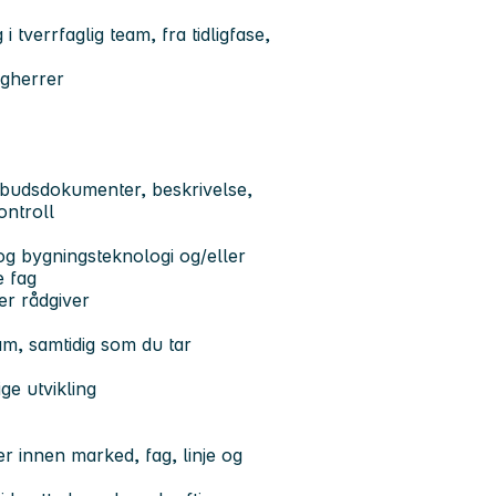
 tverrfaglig team, fra tidligfase,
ggherrer
nbudsdokumenter, beskrivelse,
ontroll
g bygningsteknologi og/eller
e fag
er rådgiver
am, samtidig som du tar
ge utvikling
 innen marked, fag, linje og