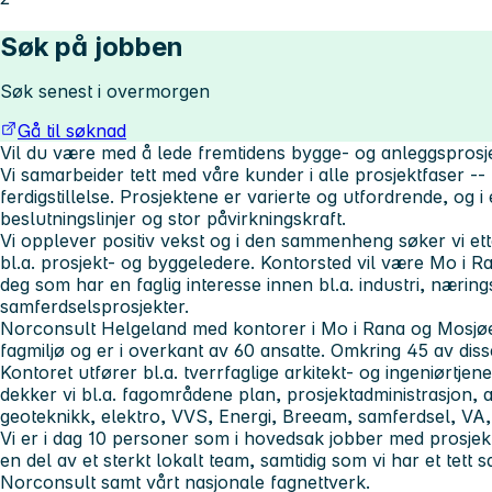
Søk på jobben
Søk senest i overmorgen
Gå til søknad
Vil du være med å lede fremtidens bygge- og anleggsprosj
Vi samarbeider tett med våre kunder i alle prosjektfaser -- f
ferdigstillelse. Prosjektene er varierte og utfordrende, og i
beslutningslinjer og stor påvirkningskraft.
Vi opplever positiv vekst og i den sammenheng søker vi ett
bl.a. prosjekt- og byggeledere. Kontorsted vil være Mo i Ra
deg som har en faglig interesse innen bl.a. industri, nærin
samferdselsprosjekter.
Norconsult Helgeland med kontorer i Mo i Rana og Mosjøen
fagmiljø og er i overkant av 60 ansatte. Omkring 45 av disse
Kontoret utfører bl.a. tverrfaglige arkitekt- og ingeniørtje
dekker vi bl.a. fagområdene plan, prosjektadministrasjon, a
geoteknikk, elektro, VVS, Energi, Breeam, samferdsel, VA, 
Vi er i dag 10 personer som i hovedsak jobber med prosjekt
en del av et sterkt lokalt team, samtidig som vi har et tett
Norconsult samt vårt nasjonale fagnettverk.