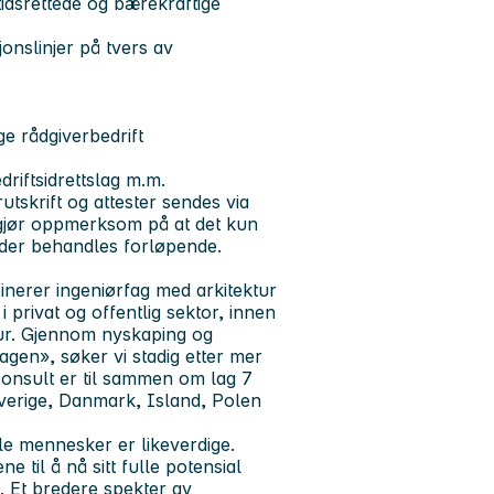
dsrettede og bærekraftige
onslinjer på tvers av
ge rådgiverbedrift
riftsidrettslag m.m.
skrift og attester sendes via
i gjør oppmerksom på at det kun
ader behandles forløpende.
inerer ingeniørfag med arkitektur
 privat og offentlig sektor, innen
ktur. Gjennom nyskaping og
gen», søker vi stadig etter mer
consult er til sammen om lag 7
verige, Danmark, Island, Polen
le mennesker er likeverdige.
til å nå sitt fulle potensial
. Et bredere spekter av