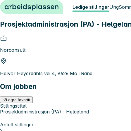
Hopp til innhold
Ledige stillinger
Ung
Somm
Prosjektadministrasjon (PA) - Helgela
Norconsult
Halvor Heyerdahls vei 4, 8626 Mo i Rana
Om jobben
Lagre favoritt
Stillingstittel
Prosjektadministrasjon (PA) - Helgeland
Antall stillinger
2