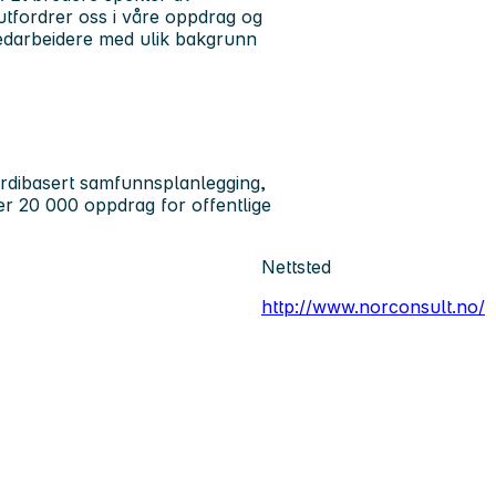
 utfordrer oss i våre oppdrag og
medarbeidere med ulik bakgrunn
rdibasert samfunnsplanlegging,
ver 20 000 oppdrag for offentlige
Nettsted
http://www.norconsult.no/