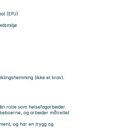
nal (EPJ)
idsmiljø
klingshemming (ikke et krav).
 din rolle som helsefagarbeider.
 beboerne, og arbeider målrettet
ent, og har en trygg og