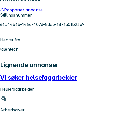
Rapporter annonse
Stillingsnummer
66c44b6b-146e-407d-8deb-1871a01b23e9
Hentet fra
talentech
Lignende annonser
Vi søker helsefagarbeider
Helsefagarbeider
Arbeidsgiver