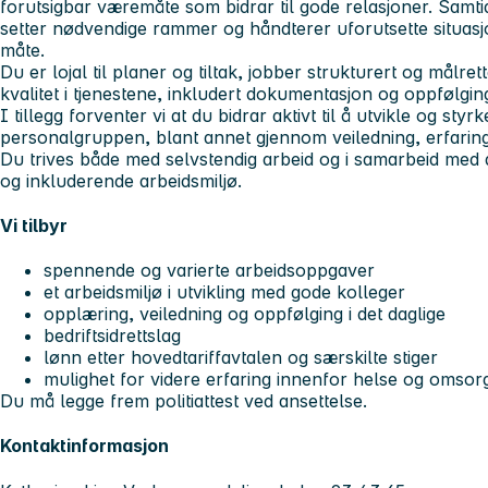
forutsigbar væremåte som bidrar til gode relasjoner. Samtidi
setter nødvendige rammer og håndterer uforutsette situasj
måte.
Du er lojal til planer og tiltak, jobber strukturert og målre
kvalitet i tjenestene, inkludert dokumentasjon og oppfølgin
I tillegg forventer vi at du bidrar aktivt til å utvikle og st
personalgruppen, blant annet gjennom veiledning, erfarings
Du trives både med selvstendig arbeid og i samarbeid med and
og inkluderende arbeidsmiljø.
Vi tilbyr
spennende og varierte arbeidsoppgaver
et arbeidsmiljø i utvikling med gode kolleger
opplæring, veiledning og oppfølging i det daglige
bedriftsidrettslag
lønn etter hovedtariffavtalen og særskilte stiger
mulighet for videre erfaring innenfor helse og omsor
Du må legge frem politiattest ved ansettelse.
Kontaktinformasjon