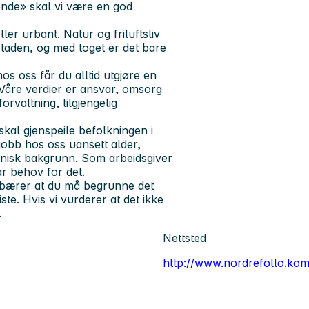
ende» skal vi være en god
ler urbant. Natur og friluftsliv
staden, og med toget er det bare
hos oss får du alltid utgjøre en
åre verdier er ansvar, omsorg
rvaltning, tilgjengelig
kal gjenspeile befolkningen i
jobb hos oss uansett alder,
etnisk bakgrunn. Som arbeidsgiver
ar behov for det.
ebærer at du må begrunne det
ste. Hvis vi vurderer at det ikke
.
Nettsted
http://www.nordrefollo.ko