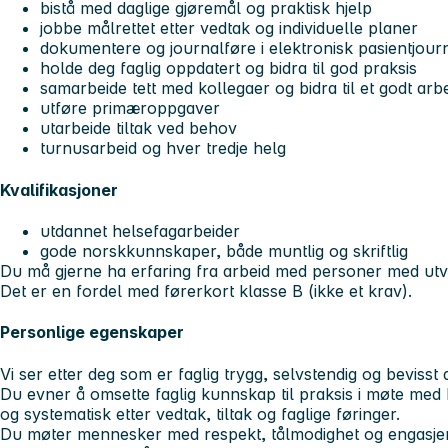
bistå med daglige gjøremål og praktisk hjelp
jobbe målrettet etter vedtak og individuelle planer
dokumentere og journalføre i elektronisk pasientjour
holde deg faglig oppdatert og bidra til god praksis
samarbeide tett med kollegaer og bidra til et godt arbe
utføre primæroppgaver
utarbeide tiltak ved behov
turnusarbeid og hver tredje helg
Kvalifikasjoner
utdannet helsefagarbeider
gode norskkunnskaper, både muntlig og skriftlig
Du må gjerne ha erfaring fra arbeid med personer med utvi
Det er en fordel med førerkort klasse B (ikke et krav).
Personlige egenskaper
Vi ser etter deg som er faglig trygg, selvstendig og bevisst
Du evner å omsette faglig kunnskap til praksis i møte med
og systematisk etter vedtak, tiltak og faglige føringer.
Du møter mennesker med respekt, tålmodighet og engasjem