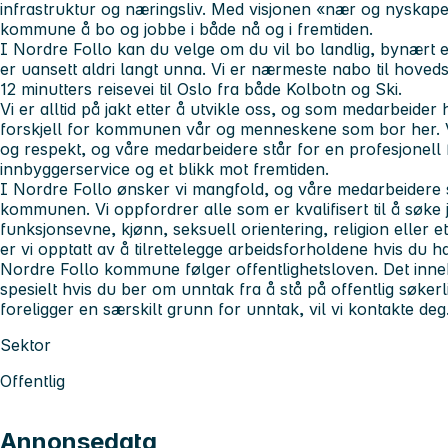
infrastruktur og næringsliv. Med visjonen «nær og nyskap
kommune å bo og jobbe i både nå og i fremtiden.
I Nordre Follo kan du velge om du vil bo landlig, bynært el
er uansett aldri langt unna. Vi er nærmeste nabo til hoved
12 minutters reisevei til Oslo fra både Kolbotn og Ski.
Vi er alltid på jakt etter å utvikle oss, og som medarbeider 
forskjell for kommunen vår og menneskene som bor her. V
og respekt, og våre medarbeidere står for en profesjonell fo
innbyggerservice og et blikk mot fremtiden.
I Nordre Follo ønsker vi mangfold, og våre medarbeidere s
kommunen. Vi oppfordrer alle som er kvalifisert til å søke 
funksjonsevne, kjønn, seksuell orientering, religion eller 
er vi opptatt av å tilrettelegge arbeidsforholdene hvis du h
Nordre Follo kommune følger offentlighetsloven. Det inn
spesielt hvis du ber om unntak fra å stå på offentlig søkerli
foreligger en særskilt grunn for unntak, vil vi kontakte deg
Sektor
Offentlig
Annonsedata