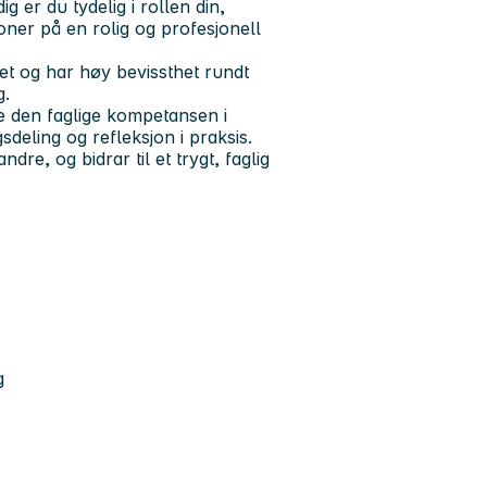
g er du tydelig i rollen din,
oner på en rolig og profesjonell
ttet og har høy bevissthet rundt
g.
yrke den faglige kompetansen i
deling og refleksjon i praksis.
re, og bidrar til et trygt, faglig
g