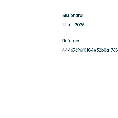
Sist endret
11. juli 2026
Referanse
44467696f0184e32b8a1768