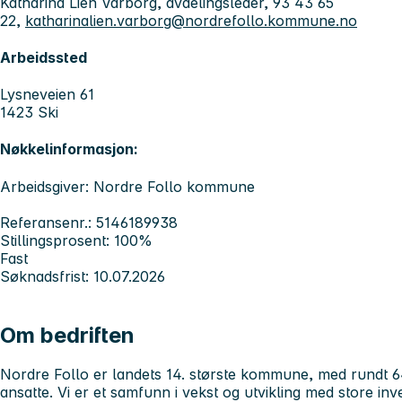
Katharina Lien Varborg, avdelingsleder, 93 43 65
22,
katharinalien.varborg@nordrefollo.kommune.no
Arbeidssted
Lysneveien 61
1423 Ski
Nøkkelinformasjon:
Arbeidsgiver: Nordre Follo kommune
Referansenr.: 5146189938
Stillingsprosent: 100%
Fast
Søknadsfrist: 10.07.2026
Om bedriften
Nordre Follo er landets 14. største kommune, med rundt 
ansatte. Vi er et samfunn i vekst og utvikling med store inve