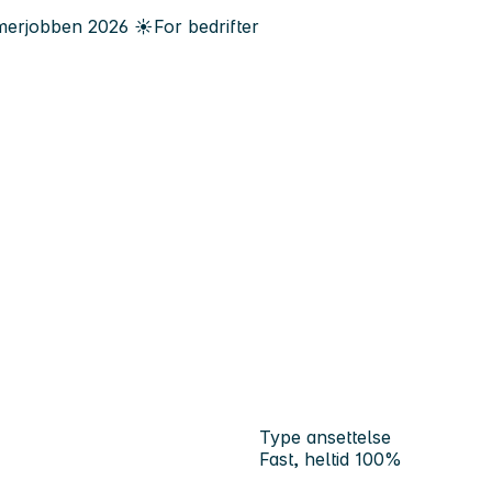
erjobben
2026
☀️
For bedrifter
Type ansettelse
Fast, heltid 100%