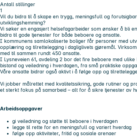
Antall stillinger
1
Vil du bidra til å skape en trygg, meningsfull og forutsig
utviklingshemming?
Vi søker en engasjert helsefagarbeider som ønsker å bli en 
bidra til gode tjenester for både beboere og ansatte.
I kommunens samlokaliserte boliger får personer med utvi
opplæring og tilrettelegging i dagliglivets gjøremål. Virkso
med til sammen rundt 450 ansatte.
I Lysneveien 61, avdeling 2 bor det fire beboere med ulike 
bistand og veiledning i hverdagen, fra små praktiske oppga
Våre ansatte bidrar også aktivt i å følge opp og tilrettelegg
Vi jobber målrettet med kvalitetssikring, gode rutiner og 
et sterkt fokus på samarbeid – alt for å sikre tjenester av hø
Arbeidsoppgaver
gi veiledning og støtte til beboere i hverdagen
legge til rette for en meningsfull og variert hverdag
følge opp aktiviteter, fritid og sosiale arenaer