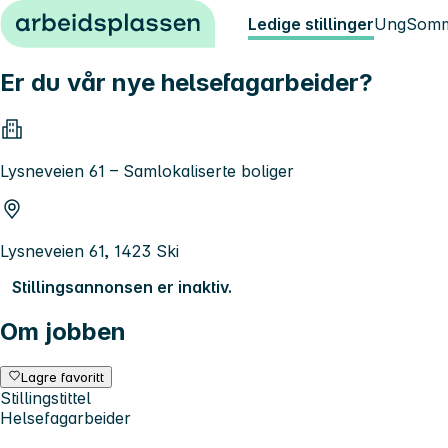
Hopp til innhold
Ledige stillinger
Ung
Somm
Er du vår nye helsefagarbeider?
Lysneveien 61 – Samlokaliserte boliger
Lysneveien 61, 1423 Ski
Stillingsannonsen er inaktiv.
Om jobben
Lagre favoritt
Stillingstittel
Helsefagarbeider