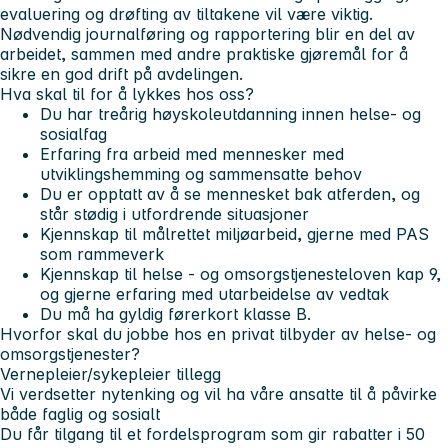
evaluering og drøfting av tiltakene vil være viktig.
Nødvendig journalføring og rapportering blir en del av
arbeidet, sammen med andre praktiske gjøremål for å
sikre en god drift på avdelingen.
Hva skal til for å lykkes hos oss?
Du har treårig høyskoleutdanning innen helse- og
sosialfag
Erfaring fra arbeid med mennesker med
utviklingshemming og sammensatte behov
Du er opptatt av å se mennesket bak atferden, og
står stødig i utfordrende situasjoner
Kjennskap til målrettet miljøarbeid, gjerne med PAS
som rammeverk
Kjennskap til helse - og omsorgstjenesteloven kap 9,
og gjerne erfaring med utarbeidelse av vedtak
Du må ha gyldig førerkort klasse B.
Hvorfor skal du jobbe hos en privat tilbyder av helse- og
omsorgstjenester?
Vernepleier/sykepleier tillegg
Vi verdsetter nytenking og vil ha våre ansatte til å påvirke
både faglig og sosialt
Du får tilgang til et fordelsprogram som gir rabatter i 50