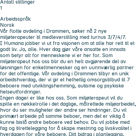
Antall stillinger
1
Arbeidsspråk
Norsk
Vår flotte avdeling i Drammen, søker nå 2 nye
miljøterapeuter til medleverstilling med turnus 3/7/4/7.
I Humana jobber vi ut fra visjonen om at
alle har rett til et
godt liv. Ja,
alle
.
Hver dag gjør våre ansatte en innsats
som betyr alt for menneskene vi er her for. Som
miljøterapeut hos oss blir du en helt avgjørende del av
løsningen for enkeltmennesker og en uunnværlig partner
for det offentlige. Vår avdeling i Drammen tilbyr en unik
arbeidshverdag, der vi gir et helhetlig omsorgstilbud til 7
beboere med utviklingshemming, autisme
og psykiske
helseutfordringer.
Ingen dager er like hos oss. Som miljøterapeut vil du
spille en nøkkelrolle i det daglige, målrettede miljøarbeidet,
hvor du ser muligheter der andre ser hindringer. Du vil
primært arbeide på samme beboer, men det er viktig å
kunne bistå andre beboere ved behov. Du vil jobbe med
fag og tilrettelegging for å skape mestring og livskvalitet i
hverdagen for våre beboere. Ditt bidrag i planlegging,