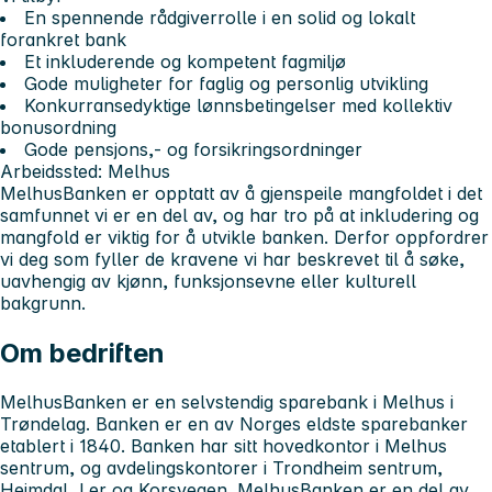
En spennende rådgiverrolle i en solid og lokalt
forankret bank
Et inkluderende og kompetent fagmiljø
Gode muligheter for faglig og personlig utvikling
Konkurransedyktige lønnsbetingelser med kollektiv
bonusordning
Gode pensjons,- og forsikringsordninger
Arbeidssted:
Melhus
MelhusBanken er opptatt av å gjenspeile mangfoldet i det
samfunnet vi er en del av, og har tro på at inkludering og
mangfold er viktig for å utvikle banken. Derfor oppfordrer
vi deg som fyller de kravene vi har beskrevet til å søke,
uavhengig av kjønn, funksjonsevne eller kulturell
bakgrunn.
Om bedriften
MelhusBanken er en selvstendig sparebank i Melhus i
Trøndelag. Banken er en av Norges eldste sparebanker
etablert i 1840. Banken har sitt hovedkontor i Melhus
sentrum, og avdelingskontorer i Trondheim sentrum,
Heimdal, Ler og Korsvegen. MelhusBanken er en del av