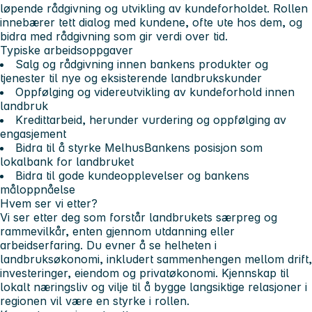
løpende rådgivning og utvikling av kundeforholdet. Rollen
innebærer tett dialog med kundene, ofte ute hos dem, og
bidra med rådgivning som gir verdi over tid.
Typiske arbeidsoppgaver
Salg og rådgivning innen bankens produkter og
tjenester til nye og eksisterende landbrukskunder
Oppfølging og videreutvikling av kundeforhold innen
landbruk
Kredittarbeid, herunder vurdering og oppfølging av
engasjement
Bidra til å styrke MelhusBankens posisjon som
lokalbank for landbruket
Bidra til gode kundeopplevelser og bankens
måloppnåelse
Hvem ser vi etter?
Vi ser etter deg som forstår landbrukets særpreg og
rammevilkår, enten gjennom utdanning eller
arbeidserfaring. Du evner å se helheten i
landbruksøkonomi, inkludert sammenhengen mellom drift,
investeringer, eiendom og privatøkonomi. Kjennskap til
lokalt næringsliv og vilje til å bygge langsiktige relasjoner i
regionen vil være en styrke i rollen.