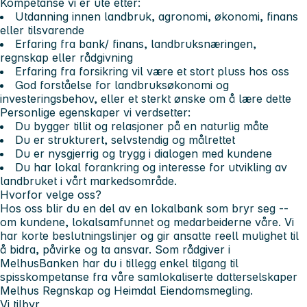
Kompetanse vi er ute etter:
Utdanning innen landbruk, agronomi, økonomi, finans
eller tilsvarende
Erfaring fra bank/ finans, landbruksnæringen,
regnskap eller rådgivning
Erfaring fra forsikring vil være et stort pluss hos oss
God forståelse for landbruksøkonomi og
investeringsbehov, eller et sterkt ønske om å lære dette
Personlige egenskaper vi verdsetter:
Du bygger tillit og relasjoner på en naturlig måte
Du er strukturert, selvstendig og målrettet
Du er nysgjerrig og trygg i dialogen med kundene
Du har lokal forankring og interesse for utvikling av
landbruket i vårt markedsområde.
Hvorfor velge oss?
Hos oss blir du en del av en lokalbank som bryr seg --
om kundene, lokalsamfunnet og medarbeiderne våre. Vi
har korte beslutningslinjer og gir ansatte reell mulighet til
å bidra, påvirke og ta ansvar. Som rådgiver i
MelhusBanken har du i tillegg enkel tilgang til
spisskompetanse fra våre samlokaliserte datterselskaper
Melhus Regnskap og Heimdal Eiendomsmegling.
Vi tilbyr