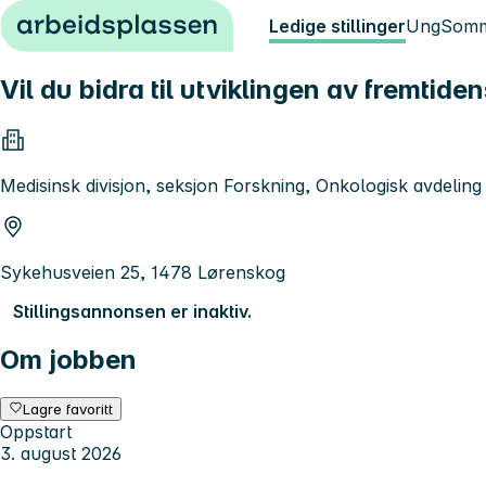
Hopp til innhold
Ledige stillinger
Ung
Somm
Vil du bidra til utviklingen av fremtid
Medisinsk divisjon, seksjon Forskning, Onkologisk avdeling
Sykehusveien 25, 1478 Lørenskog
Stillingsannonsen er inaktiv.
Om jobben
Lagre favoritt
Oppstart
3. august 2026