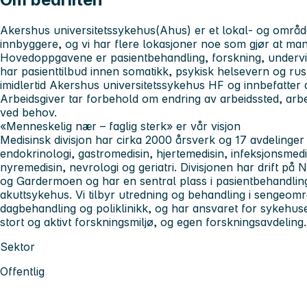
Akershus universitetssykehus
(Ahus) er et lokal- og områ
innbyggere, og vi har flere lokasjoner noe som gjør at man 
Hovedoppgavene er pasientbehandling, forskning, undervis
har pasienttilbud innen somatikk, psykisk helsevern og rus
imidlertid Akershus universitetssykehus HF og innbefatter 
Arbeidsgiver tar forbehold om endring av arbeidssted, a
ved behov.
«Menneskelig nær – faglig sterk» er vår visjon
Medisinsk divisjon
har cirka 2000 årsverk og 17 avdelinger
endokrinologi, gastromedisin, hjertemedisin, infeksjonsmedi
nyremedisin, nevrologi og geriatri. Divisjonen har drift p
og Gardermoen og har en sentral plass i pasientbehandlin
akuttsykehus. Vi tilbyr utredning og behandling i sengeom
dagbehandling og poliklinikk, og har ansvaret for sykehuse
stort og aktivt forskningsmiljø, og egen forskningsavdeling.
Sektor
Offentlig