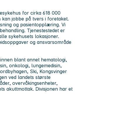
desykehus for cirka 618 000
kan jobbe på tvers i foretaket.
ning og pasientopplæring. Vi
behandling. Tjenestestedet er
alle sykehusets lokasjoner.
rbeidsoppgaver og ansvarsområde
 innen blant annet hematologi,
sin, onkologi, lungemedisin,
å Nordbyhagen, Ski, Kongsvinger
gen ved landets største
råder, overvåkingsenheter,
ts akuttmottak. Divisjonen har et