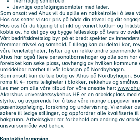
Tverrfaglig samarbeid.
Jevnlige oppfølgingssamtaler med leder.
Som ansatt ved Ahus vil du spille en nøkkelrolle i å løse 
Hos oss setter vi stor pris på både din trivsel og ditt engasj
Hos oss får du tilgang til et rikt og variert kultur- og fritid
koble av, ha det gøy og bygge fellesskap på tvers av avdel
Vårt bedriftsidrettslag byr på et bredt spekter av innendør
fremmer trivsel og samhold. I tillegg kan du delta i kor, r
våre ferieleiligheter, hytter og en rekke andre spennende ku
Ahus har også flere personalbarnehager og alle som har e
foretaket kan søke plass, uavhengig av hvilken kommune d
umiddelbar nærhet til vår lokasjon på Nordbyhagen.
Som ansatt kan du leie bolig av Ahus på Nordbyhagen. Bolig
roms til 4- roms leiligheter i blokker, rekkehus og småhus
Les mer om alle våre tilbud for våre ansatte her:
www.ahus
Akershus universitetssykehus HF er en arbeidsplass med s
styrke, og avgjørende for å løse våre mange oppgaver inn
pasientoppfølging, forskning og undervisning. Vi ønsker o
søkere til ledige stillinger, og oppfordrer alle kvalifiserte t
bakgrunn. Arbeidsgiver tar forbehold om endring av arbei
ansvarsområde ved behov.
Kontaktinformasjon