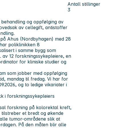
Antall stillinger
3
k behandling og oppfølging av
ovedsak av cellegift, antistoffer
ndling.
rd på Ahus (Nordbyhagen) med 28
har poliklinikken 8
kalisert i samme bygg som
 av 12 forskningssykepleiere, en
dinator for kliniske studier og
team som jobber med oppfølging
tid, mandag til fredag. Vi har for
9.2026, og to ledige vikariater i
ikk i forskningssykepleiers
sal forskning på kolorektal kreft,
 tilstreber et bredt og økende
r alle tumor-områdene slik at
verdagen. På den måten blir alle