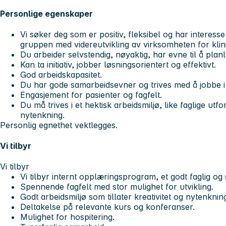
Personlige egenskaper
Vi søker deg som er positiv, fleksibel og har interesse f
gruppen med videreutvikling av virksomheten for klini
Du arbeider selvstendig, nøyaktig, har evne til å pla
Kan ta initiativ, jobber løsningsorientert og effektivt.
God arbeidskapasitet.
Du har gode samarbeidsevner og trives med å jobbe i 
Engasjement for pasienter og fagfelt.
Du må trives i et hektisk arbeidsmiljø, like faglige utfo
nytenkning.
Personlig egnethet vektlegges.
Vi tilbyr
Vi tilbyr
Vi tilbyr internt opplæringsprogram, et godt faglig og 
Spennende fagfelt med stor mulighet for utvikling.
Godt arbeidsmiljø som tillater kreativitet og nytenknin
Deltakelse på relevante kurs og konferanser.
Mulighet for hospitering.