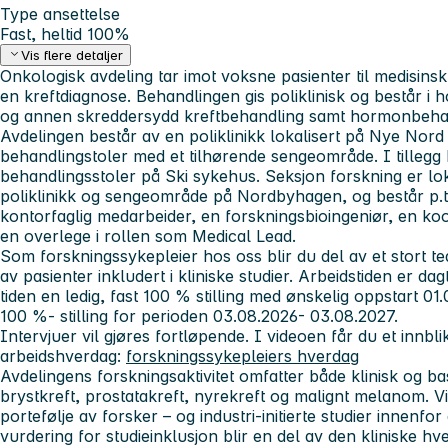
Type ansettelse
Fast, heltid 100%
Vis flere detaljer
Onkologisk avdeling tar imot voksne pasienter til medisins
en kreftdiagnose. Behandlingen gis poliklinisk og består i h
og annen skreddersydd kreftbehandling samt hormonbeha
Avdelingen består av en poliklinikk lokalisert på Nye No
behandlingstoler med et tilhørende sengeområde. I tillegg 
behandlingsstoler på Ski sykehus. Seksjon forskning er lo
poliklinikk og sengeområde på Nordbyhagen, og består p.t.
kontorfaglig medarbeider, en forskningsbioingeniør, en koor
en overlege i rollen som Medical Lead.
Som forskningssykepleier hos oss blir du del av et stort 
av pasienter inkludert i kliniske studier. Arbeidstiden er dag
tiden en ledig, fast 100 % stilling med ønskelig oppstart 01.0
100 %- stilling for perioden 03.08.2026- 03.08.2027.
Intervjuer vil gjøres fortløpende. I videoen får du et innbl
arbeidshverdag:
forskningssykepleiers hverdag
Avdelingens forskningsaktivitet omfatter både klinisk og ba
brystkreft, prostatakreft, nyrekreft og malignt melanom. Vi
portefølje av forsker – og industri-initierte studier innenfo
vurdering for studieinklusjon blir en del av den kliniske h