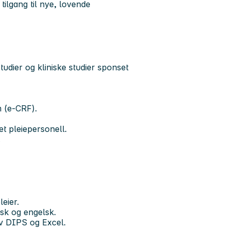
 tilgang til nye, lovende
udier og kliniske studier sponset
m (e-CRF).
t pleiepersonell.
.
leier.
rsk og engelsk.
av DIPS og Excel.