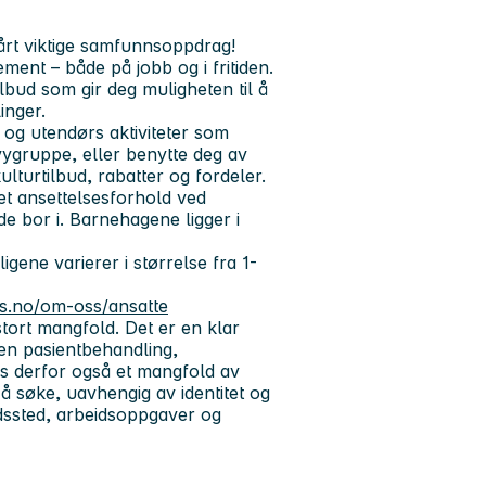
vårt viktige samfunnsoppdrag!
ement – både på jobb og i fritiden.
stilbud som gir deg muligheten til å
inger.
s og utendørs aktiviteter som
evygruppe, eller benytte deg av
lturtilbud, rabatter og fordeler.
t ansettelsesforhold ved
e bor i. Barnehagene ligger i
ene varierer i størrelse fra 1-
.
.no/om-oss/ansatte
tort mangfold. Det er en klar
en pasientbehandling,
ss derfor også et mangfold av
il å søke, uavhengig av identitet og
dssted, arbeidsoppgaver og