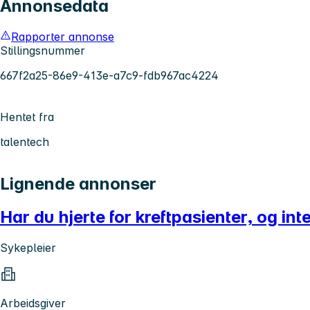
Annonsedata
Rapporter annonse
Stillingsnummer
667f2a25-86e9-413e-a7c9-fdb967ac4224
Hentet fra
talentech
Lignende annonser
Har du hjerte for kreftpasienter, og int
Sykepleier
Arbeidsgiver