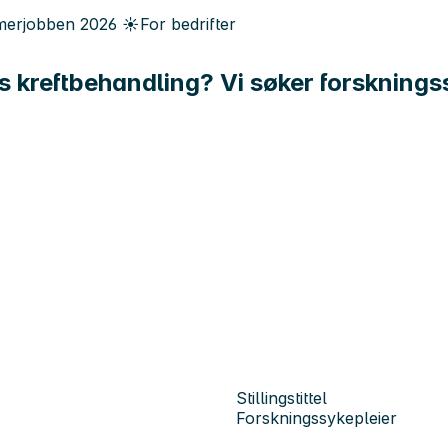
erjobben
2026
☀️
For bedrifter
ens kreftbehandling? Vi søker forsknings
Stillingstittel
Forskningssykepleier