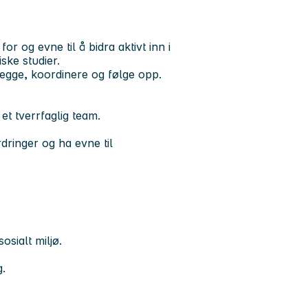
or og evne til å bidra aktivt inn i
ske studier.
nlegge, koordinere og følge opp.
et tverrfaglig team.
rdringer og ha evne til
sosialt miljø.
g.