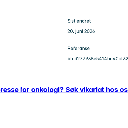
Sist endret
20. juni 2026
Referanse
bfad277938e5414ba40cf3
eresse for onkologi? Søk vikariat hos os