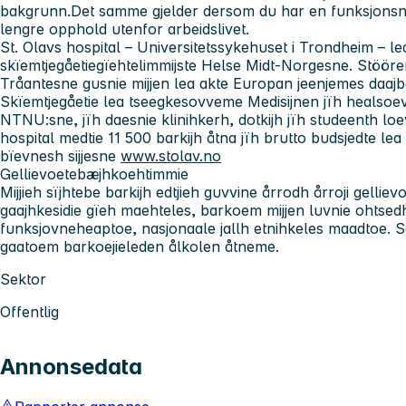
bakgrunn.Det samme gjelder dersom du har en funksjonsned
lengre opphold utenfor arbeidslivet.
St. Olavs hospital – Universitetssykehuset i Trondheim
– le
skïemtjegåetiegïehtelimmijste Helse Midt-Norgesne. Stööre
Tråantesne gusnie mijjen lea akte Europan jeenjemes daajbaa
Skïemtjegåetie lea tseegkesovveme Medisijnen jïh healsoev
NTNU:sne, jïh daesnie klinihkerh, dotkijh jïh studeenth lo
hospital medtie 11 500 barkijh åtna jïh brutto budsjedte lea 1
bïevnesh sijjesne
www.stolav.no
Gellievoetebæjhkoehtimmie
Mijjieh sïjhtebe barkijh edtjieh guvvine årrodh årroji gellie
gaajhkesidie gïeh maehteles, barkoem mijjen luvnie ohtsedh, 
funksjovneheaptoe, nasjonaale jallh etnihkeles maadtoe.
gaatoem barkoejieleden ålkolen åtneme.
Sektor
Offentlig
Annonsedata