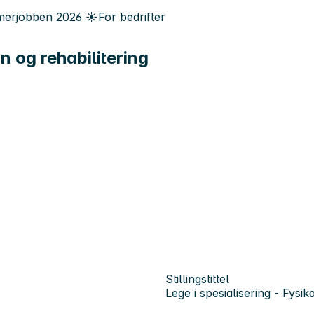
erjobben
2026
☀️
For bedrifter
n og rehabilitering
Stillingstittel
Lege i spesialisering - Fysik