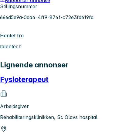
Rapporter annonse
Stillingsnummer
666d5e9a-0da4-4ff9-874f-c72e3fd619fa
Hentet fra
talentech
Lignende annonser
Fysioterapeut
Arbeidsgiver
Rehabiliteringsklinikken, St. Olavs hospital