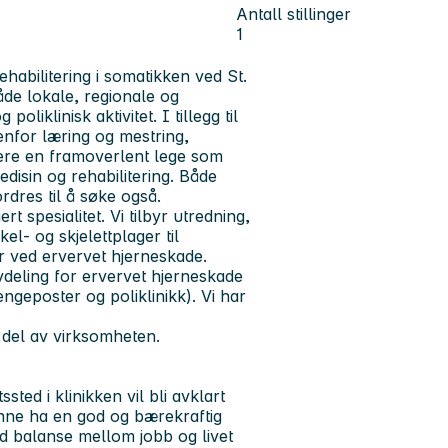
Antall stillinger
1
ehabilitering i somatikken ved St.
åde lokale, regionale og
iklinisk aktivitet. I tillegg til
enfor læring og mestring,
tere en framoverlent lege som
edisin og rehabilitering. Både
dres til å søke også.
t spesialitet. Vi tilbyr utredning,
el- og skjelettplager til
r ved ervervet hjerneskade.
vdeling for ervervet hjerneskade
engeposter og poliklinikk). Vi har
t del av virksomheten.
ted i klinikken vil bli avklart
kunne ha en god og bærekraftig
god balanse mellom jobb og livet