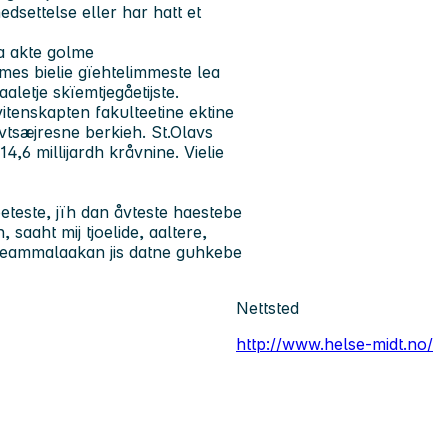
settelse eller har hatt et
a akte golme
mes bielie gïehtelimmeste lea
letje skïemtjegåetijste.
itenskapten fakulteetine ektine
evtsæjresne berkieh. St.Olavs
4,6 millijardh kråvnine. Vielie
voeteste, jïh dan åvteste haestebe
saaht mij tjoelide, aaltere,
 Seammalaakan jis datne guhkebe
Nettsted
http://www.helse-midt.no/