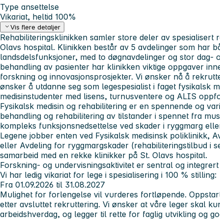
Type ansettelse
Vikariat, heltid 100%
Vis flere detaljer
Rehabiliteringsklinikken samler store deler av spesialisert r
Olavs hospital. Klinikken består av 5 avdelinger som har b
landsdelsfunksjoner, med to døgnavdelinger og stor dag- og pol
behandling av pasienter har klinikken viktige oppgaver inn
forskning og innovasjonsprosjekter. Vi ønsker nå å rekrut
ønsker å utdanne seg som legespesialist i faget fysikalsk m
medisinstudenter med lisens, turnusventere og ALIS oppfor
Fysikalsk medisin og rehabilitering er en spennende og varier
behandling og rehabilitering av tilstander i spennet fra musk
kompleks funksjonsnedsettelse ved skader i ryggmarg elle
Legene jobber enten ved Fysikalsk medisinsk poliklinikk, A
eller Avdeling for ryggmargskader (rehabiliteringstilbud i s
samarbeid med en rekke klinikker på St. Olavs hospital.
Forskning- og undervisningsaktivitet er sentral og integrer
Vi har ledig vikariat for lege i spesialisering i 100 % stilling:
Fra 01.09.2026 til 31.08.2027
Mulighet for forlengelse vil vurderes fortløpende. Oppstartss
etter avsluttet rekruttering. Vi ønsker at våre leger skal 
arbeidshverdag, og legger til rette for faglig utvikling og 