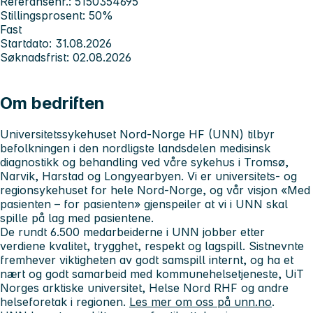
Referansenr.: 5150354695
Stillingsprosent: 50%
Fast
Startdato: 31.08.2026
Søknadsfrist: 02.08.2026
Om bedriften
Universitetssykehuset Nord-Norge HF (UNN) tilbyr
befolkningen i den nordligste landsdelen medisinsk
diagnostikk og behandling ved våre sykehus i Tromsø,
Narvik, Harstad og Longyearbyen.
Vi er universitets- og
regionsykehuset for hele Nord-Norge, og
v
år visjon «Med
pasienten – for pasienten» gjenspeiler at vi i UNN skal
spille på lag med pasientene.
De rundt 6.500 medarbeiderne i UNN jobber etter
verdiene
kvalitet, trygghet, respekt og lagspill. Sistnevnte
fremhever viktigheten av godt samspill internt, og ha et
nært og godt samarbeid
med kommunehelsetjeneste, UiT
Norges arktiske universitet, Helse Nord RHF og andre
helseforetak i regionen.
Les mer om oss på unn.no
.