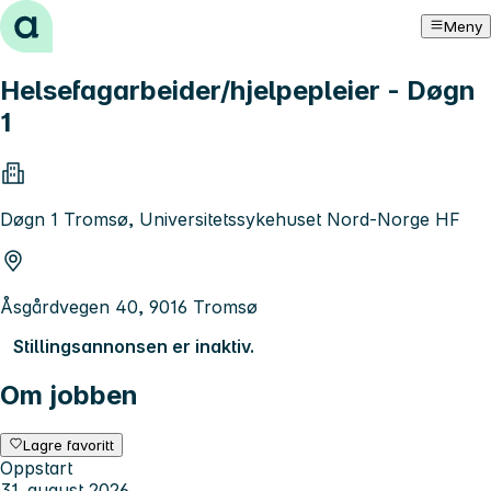
Hopp til innhold
Meny
Helsefagarbeider/hjelpepleier - Døgn
1
Døgn 1 Tromsø, Universitetssykehuset Nord-Norge HF
Åsgårdvegen 40, 9016 Tromsø
Stillingsannonsen er inaktiv.
Om jobben
Lagre favoritt
Oppstart
31. august 2026