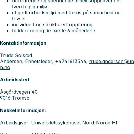
utfordrende og spennende arbeidsoppgaver i et
tverrfaglig miljø
et godt arbeidsmiljø med fokus på samarbeid og
trivsel
individuell og strukturert opplæring
fadderordning de første 6 månedene
Kontaktinformasjon
Trude Solstad
Andersen, Enhetsleder, +4741613546,
trude.andersen@un
n.no
Arbeidssted
Åsgårdvegen 40
9016 Tromsø
Nøkkelinformasjon:
Arbeidsgiver: Universitetssykehuset Nord-Norge HF