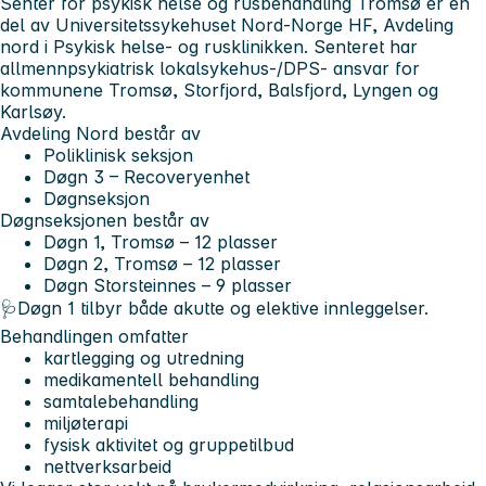
Senter for psykisk helse og rusbehandling Tromsø er en
del av Universitetssykehuset Nord-Norge HF, Avdeling
nord i Psykisk helse- og rusklinikken. Senteret har
allmennpsykiatrisk lokalsykehus-/DPS- ansvar for
kommunene Tromsø, Storfjord, Balsfjord, Lyngen og
Karlsøy.
Avdeling Nord består av
Poliklinisk seksjon
Døgn 3 – Recoveryenhet
Døgnseksjon
Døgnseksjonen består av
Døgn 1, Tromsø – 12 plasser
Døgn 2, Tromsø – 12 plasser
Døgn Storsteinnes – 9 plasser
🩺Døgn 1 tilbyr både akutte og elektive innleggelser.
Behandlingen omfatter
kartlegging og utredning
medikamentell behandling
samtalebehandling
miljøterapi
fysisk aktivitet og gruppetilbud
nettverksarbeid