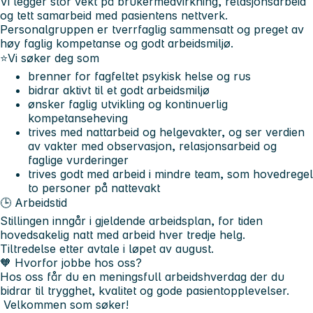
Vi legger stor vekt på brukermedvirkning, relasjonsarbeid
og tett samarbeid med pasientens nettverk.
Personalgruppen er tverrfaglig sammensatt og preget av
høy faglig kompetanse og godt arbeidsmiljø.
⭐Vi søker deg som
brenner for fagfeltet psykisk helse og rus
bidrar aktivt til et godt arbeidsmiljø
ønsker faglig utvikling og kontinuerlig
kompetanseheving
trives med nattarbeid og helgevakter, og ser verdien
av vakter med observasjon, relasjonsarbeid og
faglige vurderinger
trives godt med arbeid i mindre team, som hovedregel
to personer på nattevakt
🕒
Arbeidstid
Stillingen inngår i gjeldende arbeidsplan, for tiden
hovedsakelig natt med arbeid hver tredje helg.
Tiltredelse etter avtale i løpet av august.
🧡
Hvorfor jobbe hos oss?
Hos oss får du en meningsfull arbeidshverdag der du
bidrar til trygghet, kvalitet og gode pasientopplevelser.
Velkommen som søker!