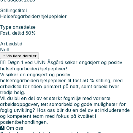
Stillingstittel
Helsefagarbeider/hjelpepleier
Type ansettelse
Fast, deltid 50%
Arbeidstid
Natt
Vis flere detaljer
🧑‍⚕️
Døgn 1 ved UNN Åsgård søker engasjert og positiv
helsefagarbeider/hjelpepleier!
Vi søker en engasjert og positiv
helsefagarbeider/hjelpepleier til fast 50 % stilling, med
arbeidstid for tiden primært på natt, samt arbeid hver
tredje helg.
Vil du bli en del av et sterkt fagmiljø med varierte
arbeidsoppgaver, tett samarbeid og gode muligheter for
faglig utvikling? Hos oss blir du en del av et inkluderende
og kompetent team med fokus på kvalitet i
pasientbehandlingen.
🏥
Om oss