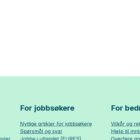
For jobbsøkere
For bedr
Nyttige artikler for jobbsøkere
Vilkår og ret
Spørsmål og svar
Hjelp til inn
sler
Jobbe i utlandet (EURES)
Overføre a