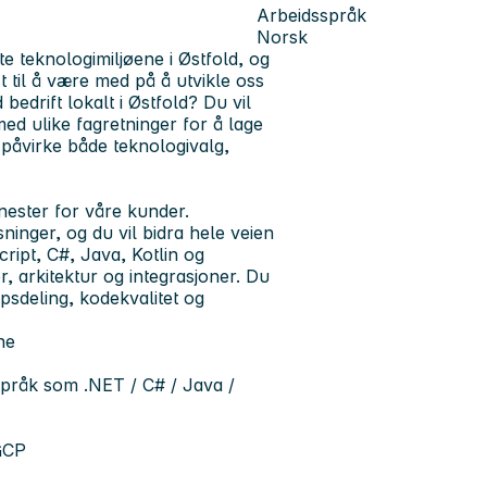
Arbeidsspråk
Norsk
ste teknologimiljøene i Østfold, og
st til å være med på å utvikle oss
bedrift lokalt i Østfold? Du vil
med ulike fagretninger for å lage
påvirke både teknologivalg,
nester for våre kunder.
sninger, og du vil bidra hele veien
ript, C#, Java, Kotlin og
, arkitektur og integrasjoner. Du
apsdeling, kodekvalitet og
ne
 språk som .NET / C# / Java /
GCP