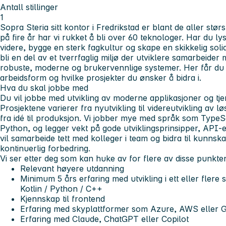
Antall stillinger
1
Sopra Steria sitt kontor i Fredrikstad er blant de aller stør
på fire år har vi rukket å bli over 60 teknologer. Har du ly
videre, bygge en sterk fagkultur og skape en skikkelig solid 
bli en del av et tverrfaglig miljø der utviklere samarbeider 
robuste, moderne og brukervennlige systemer. Her får du 
arbeidsform og hvilke prosjekter du ønsker å bidra i.
Hva du skal jobbe med
Du vil jobbe med utvikling av moderne applikasjoner og tje
Prosjektene varierer fra nyutvikling til videreutvikling av lø
fra idé til produksjon. Vi jobber mye med språk som TypeSc
Python, og legger vekt på gode utviklingsprinsipper, API-er
vil samarbeide tett med kolleger i team og bidra til kunnsk
kontinuerlig forbedring.
Vi ser etter deg som kan huke av for flere av disse punkte
Relevant høyere utdanning
Minimum 5 års erfaring med utvikling i ett eller flere
Kotlin / Python / C++
Kjennskap til frontend
Erfaring med skyplattformer som Azure, AWS eller 
Erfaring med Claude, ChatGPT eller Copilot