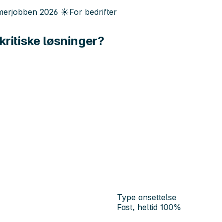
erjobben
2026
☀️
For bedrifter
kritiske løsninger?
Type ansettelse
Fast, heltid 100%