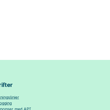
ifter
ningslinjer
logging
nnonser med API