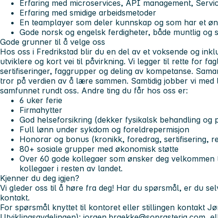
Erfaring med microservices, API management, Service
Erfaring med smidige arbeidsmetoder
En teamplayer som deler kunnskap og som har et øns
Gode norsk og engelsk ferdigheter, både muntlig og sk
Gode grunner til å velge oss
Hos oss i Fredrikstad blir du en del av et voksende og ink
utviklere og kort vei til påvirkning. Vi legger til rette for fa
sertifiseringer, faggrupper og deling av kompetanse. Samarb
tror på verdien av å lære sammen. Samtidig jobber vi med 
samfunnet rundt oss. Andre ting du får hos oss er:
6 uker ferie
Firmahytter
God helseforsikring (dekker fysikalsk behandling og 
Full lønn under sykdom og foreldrepermisjon
Honorar og bonus (kronikk, foredrag, sertifisering, re
80+ sosiale grupper med økonomisk støtte
Over 60 gode kollegaer som ønsker deg velkommen til
kollegaer i resten av landet.
Kjenner du deg igjen?
Vi gleder oss til å høre fra deg! Har du spørsmål, er du sel
kontakt.
For spørsmål knyttet til kontoret eller stillingen kontakt 
Utviklingsavdelingen):
jorgen.braekke@soprasteria.com
, e