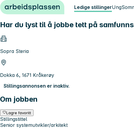
Hopp til innhold
Ledige stillinger
Ung
Somm
Har du lyst til å jobbe tett på samfunns
Sopra Steria
Dokka 6, 1671 Kråkerøy
Stillingsannonsen er inaktiv.
Om jobben
Lagre favoritt
Stillingstittel
Senior systemutvikler/arkitekt