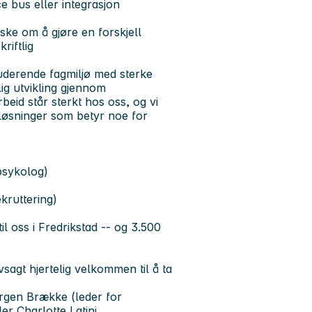
 bus eller integrasjon
ke om å gjøre en forskjell
riftlig
luderende fagmiljø med sterke
glig utvikling gjennom
eid står sterkt hos oss, og vi
løsninger som betyr noe for
psykolog)
kruttering)
 oss i Fredrikstad -- og 3.500
vsagt hjertelig velkommen til å ta
Jørgen Brække (leder for
ller Charlotte Latini