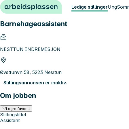
Hopp til innhold
Ledige stillinger
Ung
Somm
Barnehageassistent
NESTTUN INDREMISJON
Øvsttunvn 58, 5223 Nesttun
Stillingsannonsen er inaktiv.
Om jobben
Lagre favoritt
Stillingstittel
Assistent