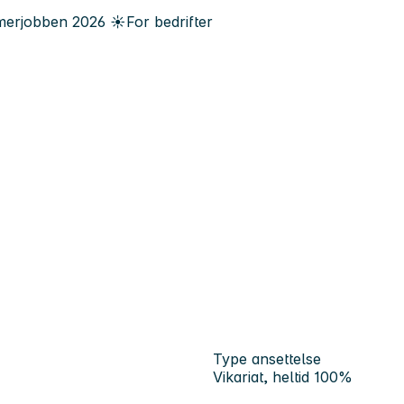
erjobben
2026
☀️
For bedrifter
Type ansettelse
Vikariat, heltid 100%