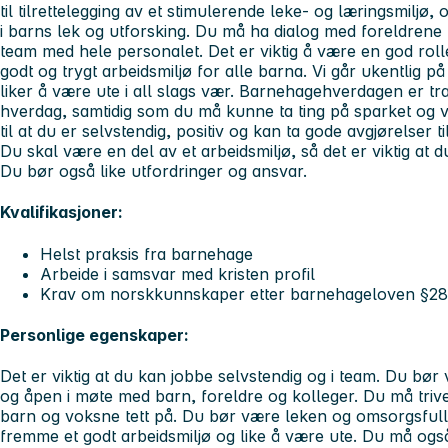
til tilrettelegging av et stimulerende leke- og læringsmiljø,
i barns lek og utforsking. Du må ha dialog med foreldrene t
team med hele personalet. Det er viktig å være en god roll
godt og trygt arbeidsmiljø for alle barna. Vi går ukentlig på
liker å være ute i all slags vær. Barnehagehverdagen er tra
hverdag, samtidig som du må kunne ta ting på sparket og vær
til at du er selvstendig, positiv og kan ta gode avgjørelser t
Du skal være en del av et arbeidsmiljø, så det er viktig at d
Du bør også like utfordringer og ansvar.
Kvalifikasjoner:
Helst praksis fra barnehage
Arbeide i samsvar med kristen profil
Krav om norskkunnskaper etter barnehageloven §28
Personlige egenskaper:
Det er viktig at du kan jobbe selvstendig og i team. Du bør v
og åpen i møte med barn, foreldre og kolleger. Du må trive
barn og voksne tett på. Du bør være leken og omsorgsfull 
fremme et godt arbeidsmiljø og like å være ute. Du må og