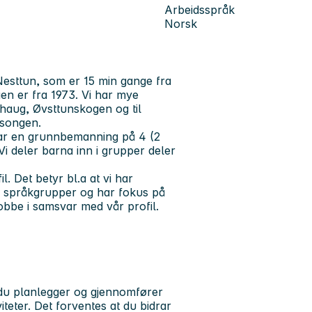
Arbeidsspråk
Norsk
esttun, som er 15 min gange fra
en er fra 1973. Vi har mye
haug, Øvsttunskogen og til
sesongen.
har en grunnbemanning på 4 (2
Vi deler barna inn i grupper deler
 Det betyr bl.a at vi har
er, språkgrupper og har fokus på
bbe i samsvar med vår profil.
 du planlegger og gjennomfører
eter. Det forventes at du bidrar