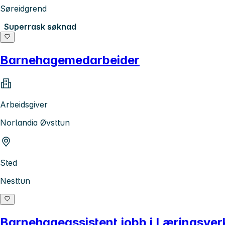
Søreidgrend
Superrask søknad
Barnehagemedarbeider
Arbeidsgiver
Norlandia Øvsttun
Sted
Nesttun
Barnehageassistent jobb i Læringsve