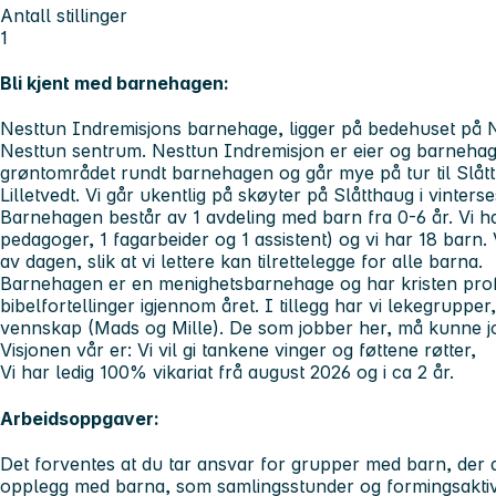
Antall stillinger
1
Bli kjent med barnehagen:
Nesttun Indremisjons barnehage, ligger på bedehuset på N
Nesttun sentrum. Nesttun Indremisjon er eier og barnehag
grøntområdet rundt barnehagen og går mye på tur til Slått
Lilletvedt. Vi går ukentlig på skøyter på Slåtthaug i vinter
Barnehagen består av 1 avdeling med barn fra 0-6 år. Vi 
pedagoger, 1 fagarbeider og 1 assistent) og vi har 18 barn. 
av dagen, slik at vi lettere kan tilrettelegge for alle barna.
Barnehagen er en menighetsbarnehage og har kristen profil.
bibelfortellinger igjennom året. I tillegg har vi lekegrupp
vennskap (Mads og Mille). De som jobber her, må kunne jo
Visjonen vår er: Vi vil gi tankene vinger og føttene røtter,
Vi har ledig 100% vikariat frå august 2026 og i ca 2 år.
Arbeidsoppgaver:
Det forventes at du tar ansvar for grupper med barn, der
opplegg med barna, som samlingsstunder og formingsaktivit