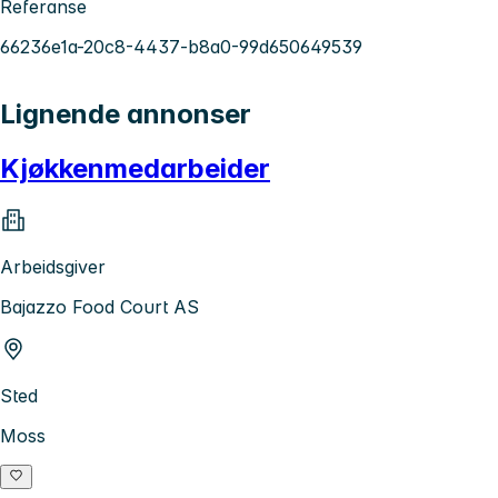
Referanse
66236e1a-20c8-4437-b8a0-99d650649539
Lignende annonser
Kjøkkenmedarbeider
Arbeidsgiver
Bajazzo Food Court AS
Sted
Moss