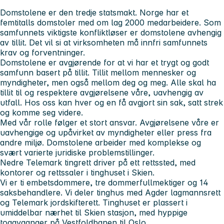
Domstolene er den tredje statsmakt. Norge har et
femtitalls domstoler med om lag 2000 medarbeidere. Som
samfunnets viktigste konfliktløser er domstolene avhengig
av tillit. Det vil si at virksomheten må innfri samfunnets
krav og forventninger.
Domstolene er avgjørende for at vi har et trygt og godt
samfunn basert på tillit. Tillit mellom mennesker og
myndigheter, men også mellom deg og meg. Alle skal ha
tillit til og respektere avgjørelsene våre, uavhengig av
utfall. Hos oss kan hver og en få avgjort sin sak, satt strek
og komme seg videre.
Med vår rolle følger et stort ansvar. Avgjørelsene våre er
uavhengige og upåvirket av myndigheter eller press fra
andre miljø. Domstolene arbeider med komplekse og
svært varierte juridiske problemstillinger.
Nedre Telemark tingrett driver på ett rettssted, med
kontorer og rettssaler i tinghuset i Skien.
Vi er ti embetsdommere, tre dommerfullmektiger og 14
saksbehandlere. Vi deler tinghus med Agder lagmannsrett
og Telemark jordskifterett. Tinghuset er plassert i
umiddelbar nærhet til Skien stasjon, med hyppige
togavganger på Vestfoldbanen til Oslo.