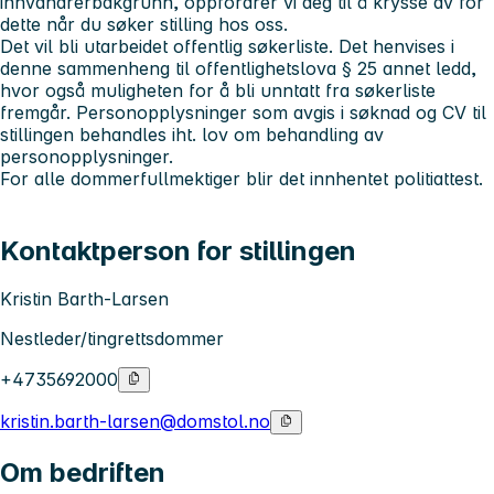
innvandrerbakgrunn, oppfordrer vi deg til å krysse av for
dette når du søker stilling hos oss.
Det vil bli utarbeidet offentlig søkerliste. Det henvises i
denne sammenheng til offentlighetslova § 25 annet ledd,
hvor også muligheten for å bli unntatt fra søkerliste
fremgår. Personopplysninger som avgis i søknad og CV til
stillingen behandles iht. lov om behandling av
personopplysninger.
For alle dommerfullmektiger blir det innhentet politiattest.
Kontaktperson for stillingen
Kristin Barth-Larsen
Nestleder/tingrettsdommer
+4735692000
kristin.barth-larsen@domstol.no
Om bedriften