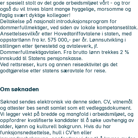
er spesielt stolt av det gode arbeidsmiljøet vårt - og tror
også du vil trives blant mange hyggelige, morsomme og
faglig svært dyktige kollegaer!
Deltakelse på nasjonalt introduksjonsprogram for
dommerfullmektiger, ved siden av lokale kompetansetiltak.
Ansettelsesvilkår etter Hovedtariffavtalene i staten, med
oppstartlønn fra kr. 575 000,- per år. Lønnsutvikling i
stillingen etter tjenestetid og avtaleverk, jf.
Dommerfullmektigavtalen. Fra brutto lønn trekkes 2 %
innskudd til Statens pensjonskasse.
Ved rettsreiser, kurs og annen reiseaktivitet gis det
godtgjørelse etter statens særavtale for reise.
Om søknaden
Søknad sendes elektronisk via denne siden. CV, vitnemål
og attester bes sendt samlet som ett vedleggsdokument.
Vi legger vekt på bredde og mangfold i arbeidsmiljøet, og
oppfordrer kvalifiserte kandidater til å søke uavhengig av
alder, kjønn og kulturell bakgrunn. Hvis du har
funksjonsnedsettelse, hull i CV’en eller