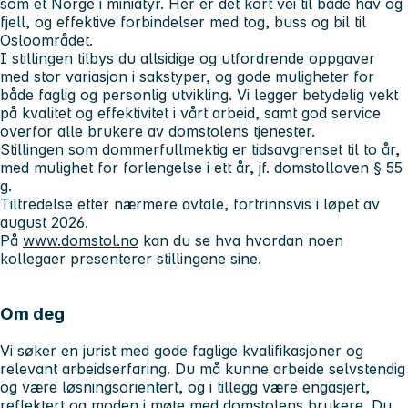
som et Norge i miniatyr. Her er det kort vei til både hav og
fjell, og effektive forbindelser med tog, buss og bil til
Osloområdet.
I stillingen tilbys du allsidige og utfordrende oppgaver
med stor variasjon i sakstyper, og gode muligheter for
både faglig og personlig utvikling. Vi legger betydelig vekt
på kvalitet og effektivitet i vårt arbeid, samt god service
overfor alle brukere av domstolens tjenester.
Stillingen som dommerfullmektig er tidsavgrenset til to år,
med mulighet for forlengelse i ett år, jf. domstolloven § 55
g.
Tiltredelse etter nærmere avtale, fortrinnsvis i løpet av
august 2026.
På
www.domstol.no
kan du se hva hvordan noen
kollegaer presenterer stillingene sine.
Om deg
Vi søker en jurist med gode faglige kvalifikasjoner og
relevant arbeidserfaring. Du må kunne arbeide selvstendig
og være løsningsorientert, og i tillegg være engasjert,
reflektert og moden i møte med domstolens brukere. Du