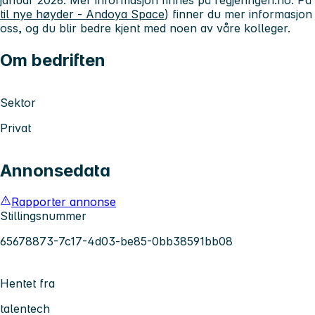
januar 2026. Mer informasjon finnes på regjeringen.no. På 
til nye høyder - Andoya Space
) finner du mer informasjon
oss, og du blir bedre kjent med noen av våre kolleger.
Om bedriften
Sektor
Privat
Annonsedata
Rapporter annonse
Stillingsnummer
65678873-7c17-4d03-be85-0bb38591bb08
Hentet fra
talentech