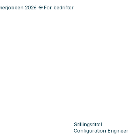
erjobben
2026
☀️
For bedrifter
Stillingstittel
Configuration Engineer