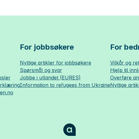
For jobbsøkere
For bedr
Nyttige artikler for jobbsøkere
Vilkår og ret
Spørsmål og svar
Hjelp til inn
sler
Jobbe i utlandet (EURES)
Overføre a
erklæring
Information to refugees from Ukraine
Nyttige artik
sen.no