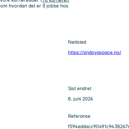
våre karrieresider (
Ta karrieren
 om hvordan det er å jobbe hos
Nettsted
https://andoyaspace.no/
Sist endret
8. juni 2026
Referanse
f594eddacc90491c9438267