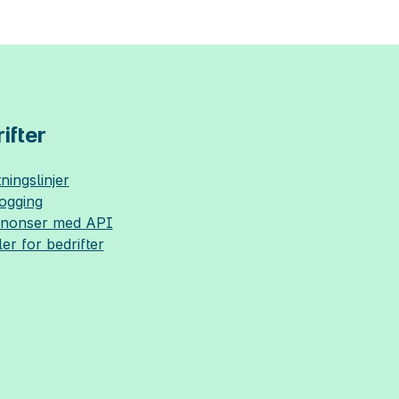
ifter
ningslinjer
logging
nnonser med API
ler for bedrifter