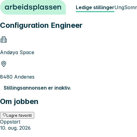
Hopp til innhold
Ledige stillinger
Ung
Somm
Configuration Engineer
Andøya Space
8480 Andenes
Stillingsannonsen er inaktiv.
Om jobben
Lagre favoritt
Oppstart
10. aug. 2026