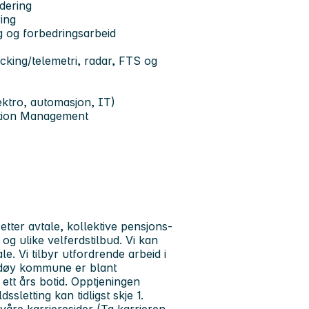
idering
ing
g og forbedringsarbeid
cking/telemetri, radar, FTS og
ektro, automasjon, IT)
ation Management
 etter avtale, kollektive pensjons-
 og ulike velferdstilbud. Vi kan
e. Vi tilbyr utfordrende arbeid i
 Andøy kommune er blant
ett års botid. Opptjeningen
ssletting kan tidligst skje 1.