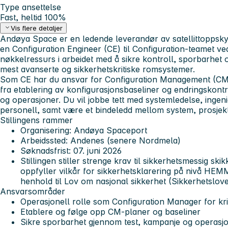
Type ansettelse
Fast, heltid 100%
Vis flere detaljer
Andøya Space er en ledende leverandør av satellittoppskyt
en Configuration Engineer (CE) til Configuration-teamet v
nøkkelressurs i arbeidet med å sikre kontroll, sporbarhet 
mest avanserte og sikkerhetskritiske romsystemer.
Som CE har du ansvar for Configuration Management (CM)
fra etablering av konfigurasjonsbaseliner og endringskontroll
og operasjoner. Du vil jobbe tett med systemledelse, ingeni
personell, samt være et bindeledd mellom system, prosjekt 
Stillingens rammer
Organisering: Andøya Spaceport
Arbeidssted: Andenes (senere Nordmela)
Søknadsfrist: 07. juni 2026
Stillingen stiller strenge krav til sikkerhetsmessig sk
oppfyller vilkår for sikkerhetsklarering på nivå H
henhold til Lov om nasjonal sikkerhet (Sikkerhetslove
Ansvarsområder
Operasjonell rolle som Configuration Manager for kri
Etablere og følge opp CM-planer og baseliner
Sikre sporbarhet gjennom test, kampanje og operasj