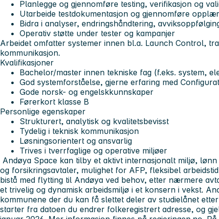
Planlegge og gjennomføre testing, verifikasjon og val
Utarbeide testdokumentasjon og gjennomføre opplær
Bidra i analyser, endringshåndtering, avviksoppfølgin
Operativ støtte under tester og kampanjer
Arbeidet omfatter systemer innen bl.a. Launch Control, tra
kommunikasjon.
Kvalifikasjoner
Bachelor/master innen tekniske fag (f.eks. system, el
God systemforståelse, gjerne erfaring med Configur
Gode norsk- og engelskkunnskaper
Førerkort klasse B
Personlige egenskaper
Strukturert, analytisk og kvalitetsbevisst
Tydelig i teknisk kommunikasjon
Løsningsorientert og ansvarlig
Trives i tverrfaglige og operative miljøer
Andøya Space
kan tilby et aktivt internasjonalt miljø, lønn
og forsikringsavtaler, mulighet for AFP, fleksibel arbeidstid
bistå med flytting til Andøya ved behov, etter nærmere avtal
et trivelig og dynamisk arbeidsmiljø i et konsern i vekst.
kommunene der du kan få slettet deler av studielånet etter 
starter fra datoen du endrer folkeregistrert adresse, og gjeld