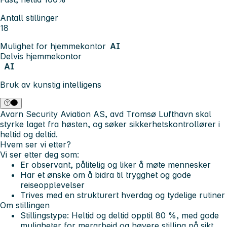
Antall stillinger
18
Mulighet for hjemmekontor
AI
Delvis hjemmekontor
AI
Bruk av kunstig intelligens
Avarn Security Aviation AS, avd Tromsø Lufthavn skal
styrke laget fra høsten, og søker
sikkerhetskontrollører
i
heltid og deltid.
Hvem ser vi etter?
Vi ser etter deg som:
Er observant, pålitelig og liker å møte mennesker
Har et ønske om å bidra til trygghet og gode
reiseopplevelser
Trives med en strukturert hverdag og tydelige rutiner
Om stillingen
Stillingstype:
Heltid og deltid opptil 80 %, med gode
muligheter for merarbeid og høyere stilling på sikt