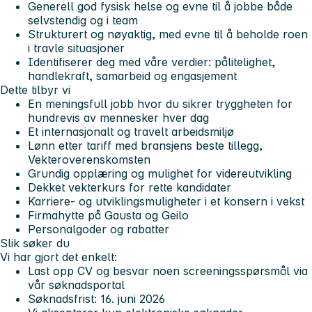
Generell god fysisk helse og evne til å jobbe både
selvstendig og i team
Strukturert og nøyaktig, med evne til å beholde roen
i travle situasjoner
Identifiserer deg med våre verdier:
pålitelighet,
handlekraft, samarbeid og engasjement
Dette tilbyr vi
En meningsfull jobb hvor du sikrer tryggheten for
hundrevis av mennesker hver dag
Et internasjonalt og travelt arbeidsmiljø
Lønn etter tariff med bransjens beste tillegg,
Vekteroverenskomsten
Grundig opplæring og mulighet for videreutvikling
Dekket vekterkurs for rette kandidater
Karriere- og utviklingsmuligheter i et konsern i vekst
Firmahytte på Gausta og Geilo
Personalgoder og rabatter
Slik søker du
Vi har gjort det enkelt:
Last opp CV og besvar noen screeningsspørsmål via
vår søknadsportal
Søknadsfrist:
16. juni 2026