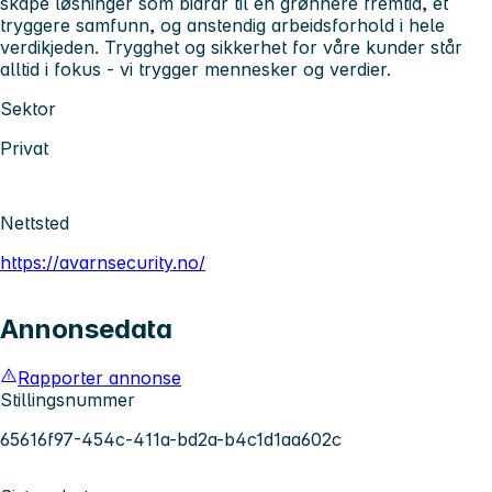
skape løsninger som bidrar til en grønnere fremtid, et
tryggere samfunn, og anstendig arbeidsforhold i hele
verdikjeden. Trygghet og sikkerhet for våre kunder står
alltid i fokus - vi trygger mennesker og verdier.
Sektor
Privat
Nettsted
https://avarnsecurity.no/
Annonsedata
Rapporter annonse
Stillingsnummer
65616f97-454c-411a-bd2a-b4c1d1aa602c