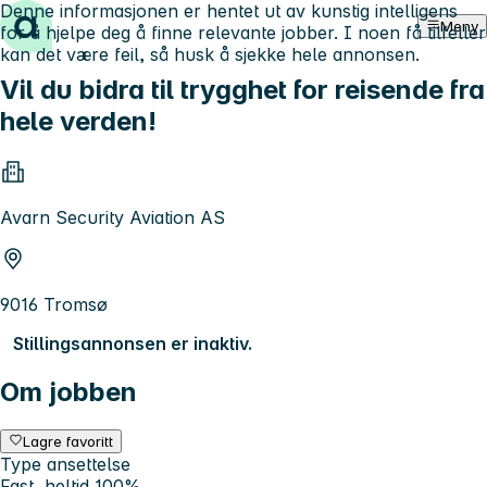
Denne informasjonen er hentet ut av kunstig intelligens
Hopp til innhold
Meny
for å hjelpe deg å finne relevante jobber. I noen få tilfeller
kan det være feil, så husk å sjekke hele annonsen.
Vil du bidra til trygghet for reisende fra
hele verden!
Avarn Security Aviation AS
9016 Tromsø
Stillingsannonsen er inaktiv.
Om jobben
Lagre favoritt
Type ansettelse
Fast, heltid 100%