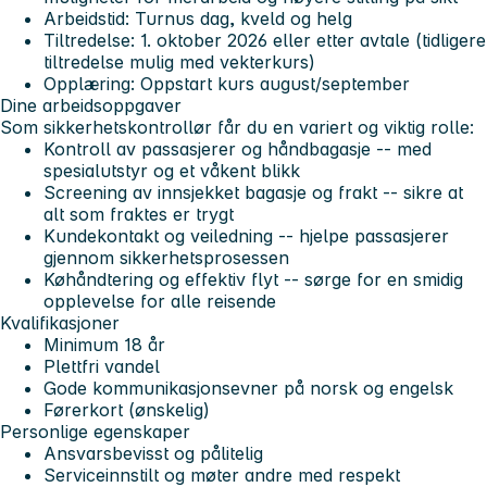
Arbeidstid:
Turnus dag, kveld og helg
Tiltredelse:
1. oktober 2026 eller etter avtale (tidligere
tiltredelse mulig med vekterkurs)
Opplæring:
Oppstart kurs august/september
Dine arbeidsoppgaver
Som sikkerhetskontrollør får du en variert og viktig rolle:
Kontroll av passasjerer og håndbagasje
-- med
spesialutstyr og et våkent blikk
Screening av innsjekket bagasje og frakt
-- sikre at
alt som fraktes er trygt
Kundekontakt og veiledning
-- hjelpe passasjerer
gjennom sikkerhetsprosessen
Køhåndtering og effektiv flyt
-- sørge for en smidig
opplevelse for alle reisende
Kvalifikasjoner
Minimum 18 år
Plettfri vandel
Gode kommunikasjonsevner på norsk og engelsk
Førerkort (ønskelig)
Personlige egenskaper
Ansvarsbevisst og pålitelig
Serviceinnstilt og møter andre med respekt