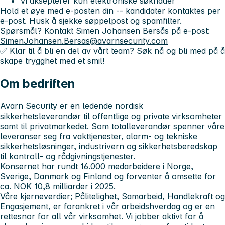
Vi aksepterer kun elektroniske søknader
Hold et øye med e-posten din -- kandidater kontaktes per
e-post. Husk å sjekke søppelpost og spamfilter.
Spørsmål?
Kontakt Simen Johansen Bersås på e-post:
SimenJohansen.Bersas@avarnsecurity.com
✅
Klar til å bli en del av vårt team? Søk nå og bli med på å
skape trygghet med et smil!
Om bedriften
Avarn Security er en ledende nordisk
sikkerhetsleverandør til offentlige og private virksomheter
samt til privatmarkedet. Som totalleverandør spenner våre
leveranser seg fra vakttjenester, alarm- og tekniske
sikkerhetsløsninger, industrivern og sikkerhetsberedskap
til kontroll- og rådgivningstjenester.
Konsernet har rundt 16.000 medarbeidere i Norge,
Sverige, Danmark og Finland og forventer å omsette for
ca. NOK 10,8 milliarder i 2025.
Våre kjerneverdier; Pålitelighet, Samarbeid, Handlekraft og
Engasjement, er forankret i vår arbeidshverdag og er en
rettesnor for all vår virksomhet. Vi jobber aktivt for å