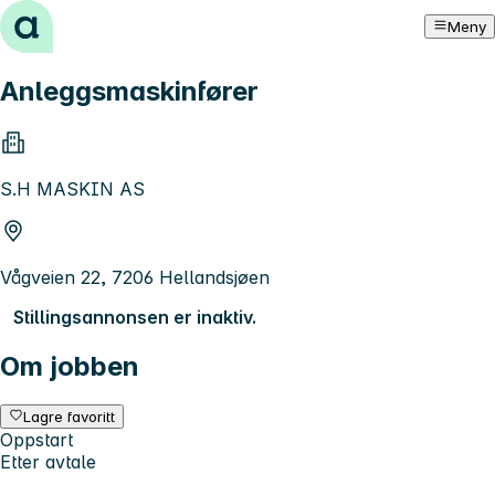
Hopp til innhold
Meny
Anleggsmaskinfører
S.H MASKIN AS
Vågveien 22, 7206 Hellandsjøen
Stillingsannonsen er inaktiv.
Om jobben
Lagre favoritt
Oppstart
Etter avtale