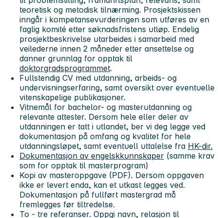
til problemstilling, framdriftsplan, relevans, samt
teoretisk og metodisk tilnærming. Prosjektskissen
inngår i kompetansevurderingen som utføres av en
faglig komité etter søknadsfristens utløp. Endelig
prosjektbeskrivelse utarbeides i samarbeid med
veilederne innen 2 måneder etter ansettelse og
danner grunnlag for opptak til
doktorgradsprogrammet
.
Fullstendig CV
med utdanning, arbeids- og
undervisningserfaring, samt oversikt over eventuelle
vitenskapelige publikasjoner.
Vitnemål
for bachelor- og masterutdanning og
relevante attester. Dersom hele eller deler av
utdanningen er tatt i utlandet, ber vi deg legge ved
dokumentasjon på omfang og kvalitet for hele
utdanningsløpet, samt eventuell uttalelse fra
HK-dir.
Dokumentasjon av engelskkunnskaper
(samme krav
som for opptak til masterprogram)
Kopi av masteroppgave (PDF)
. Dersom oppgaven
ikke er levert enda, kan et utkast legges ved.
Dokumentasjon på fullført mastergrad må
fremlegges før tiltredelse.
To - tre referanser.
Oppgi navn, relasjon til