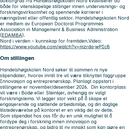
doktorgrad fra Handelshøgskolen Nord kvalifiserer du
både for vitenskapelige stillinger innen undervisnings- og
forskningsvirksomhet og spennende karrierer i
næringslivet eller offentlig sektor. Handelshøgskolen Nord
er medlem av European Doctoral Programmes
Association in Management & Business Administration
(
EDAMBA
).
Nord i verden – kunnskap for fremtiden.
Video:
https://www.youtube.com/watch?v=mzrda-wPIc8
Om stillingen
Handelshøgskolen Nord søker til sammen ni nye
stipendiater, hvorav inntil tre vil være tilknyttet faggruppe
Innovasjon og entreprenørskap
. Planlagt oppstart i
stillingene er november/desember 2026. Din kontorplass
vil være i
Bodø
eller
Steinkjer
, avhengig av valgt
forskningstema. Vi legger stor vekt på å skape et
engasjerende og støttende arbeidsmiljø, og din daglige
tilstedeværelse på kontoret er en viktig del av dette.
Som stipendiat hos oss får du en unik mulighet til å
fordype deg i forskning innen
innovasjon og
entreprenørskap
, og bidra til ny innsikt som kan gjøre en