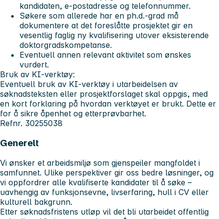
kandidaten, e-postadresse og telefonnummer.
Søkere som allerede har en ph.d.-grad
må
dokumentere at det foreslåtte prosjektet gir en
vesentlig faglig ny kvalifisering utover eksisterende
doktorgradskompetanse.
Eventuell annen relevant aktivitet
som ønskes
vurdert.
Bruk av KI-verktøy:
Eventuell bruk av KI-verktøy i utarbeidelsen av
søknadsteksten eller prosjektforslaget skal oppgis, med
en kort forklaring på hvordan verktøyet er brukt. Dette er
for å sikre åpenhet og etterprøvbarhet.
Refnr. 30255038
Generelt
Vi ønsker et arbeidsmiljø som gjenspeiler mangfoldet i
samfunnet. Ulike perspektiver gir oss bedre løsninger, og
vi oppfordrer alle kvalifiserte kandidater til å søke –
uavhengig av funksjonsevne, livserfaring, hull i CV eller
kulturell bakgrunn.
Etter søknadsfristens utløp vil det bli utarbeidet offentlig