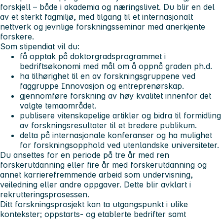
forskjell – både i akademia og næringslivet. Du blir en del
av et sterkt fagmiljø, med tilgang til et internasjonalt
nettverk og jevnlige forskningsseminar med anerkjente
forskere.
Som stipendiat vil du:
få opptak på doktorgradsprogrammet i
bedriftsøkonomi med mål om å oppnå graden ph.d.
ha tilhørighet til en av forskningsgruppene ved
faggruppe Innovasjon og entreprenørskap.
gjennomføre forskning av høy kvalitet innenfor det
valgte temaområdet.
publisere vitenskapelige artikler og bidra til formidling
av forskningsresultater til et bredere publikum.
delta på internasjonale konferanser og ha mulighet
for forskningsopphold ved utenlandske universiteter.
Du ansettes for en periode på tre år med ren
forskerutdanning eller fire år med forskerutdanning og
annet karrierefremmende arbeid som undervisning,
veiledning eller andre oppgaver. Dette blir avklart i
rekrutteringsprosessen.
Ditt forskningsprosjekt kan ta utgangspunkt i ulike
kontekster; oppstarts- og etablerte bedrifter samt