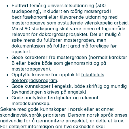
Fullført femårig universitetsutdanning (300
studiepoeng), inkludert en toårig mastergrad i
bedriftsøkonomi eller tilsvarende utdanning med
masteroppgave som avsluttende vitenskapelig arbeid.
Minst 90 studiepoeng skal være innen et fagområde
relevant for doktorgradsprosjektet. Det er mulig å
søke mens du fullfører mastergraden, men
dokumentasjon på fullført grad må foreligge før
oppstart.
Gode karakterer fra mastergraden (normalt karakter
B eller bedre
både som gjennomsnitt og på
masteroppgaven).
Oppfylle kravene for opptak til
fakultetets
doktorgradsprogram
.
Gode kunnskaper i engelsk, både skriftlig og muntlig
(avhandlingen skrives på engelsk).
Gode analytiske ferdigheter og relevant
metodekunnskap.
Søkere med gode kunnskaper i norsk eller et annet
skandinavisk språk prioriteres. Dersom norsk språk anses
nødvendig for å gjennomføre prosjektet, er dette et krav.
For detaljert informasjon om hva søknaden skal