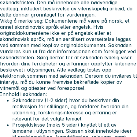
søknadsfristen. Den må inneholde alle nødvendige
vedlegg, inkludert beskrivelse av vitenskapelig arbeid, da
dette danner grunnlaget for vurderingen.
Viktig å merke seg:
Dokumentene må være på norsk, et
annet skandinavisk språk eller engelsk. Hvis
originaldokumentene ikke er på engelsk eller et
skandinavisk språk, må en sertifisert oversettelse legges
ved sammen med kopi av originaldokumentet. Søknaden
vurderes kun ut fra den informasjonen som foreligger ved
søknadsfristen. Sørg derfor for at søknaden tydelig viser
hvordan dine ferdigheter og erfaringer oppfyller kriteriene
beskrevet i utlysningen. Alle vedlegg lastes opp
elektronisk sammen med søknaden. Dersom du inviteres til
intervju, må du kunne fremvise bekreftede kopier av
vitnemål og attester ved forespørsel.
Innhold i søknaden:
Søknadsbrev
(1-2 sider) hvor du beskriver din
motivasjon for stillingen, og forklarer hvordan din
utdanning, forskningsinteresse og erfaring er
relevant for det valgte temaet.
Prosjektskisse (maks 5 sider)
knyttet til ett av
temaene i utlysningen. Skissen skal inneholde ideer