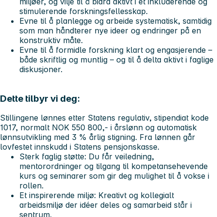
miljøer, og vilje til å bidra aktivt i et inkluderende og
stimulerende forskningsfellesskap.
Evne til å planlegge og arbeide systematisk, samtidig
som man håndterer nye ideer og endringer på en
konstruktiv måte.
Evne til å formidle forskning klart og engasjerende –
både skriftlig og muntlig – og til å delta aktivt i faglige
diskusjoner.
Dette tilbyr vi deg:
Stillingene lønnes etter Statens regulativ, stipendiat kode
1017, normalt NOK 550 800,- i årslønn og automatisk
lønnsutvikling med 3 % årlig stigning. Fra lønnen går
lovfestet innskudd i Statens pensjonskasse.
Sterk faglig støtte
: Du får veiledning,
mentorordninger og tilgang til kompetansehevende
kurs og seminarer som gir deg mulighet til å vokse i
rollen.
Et inspirerende miljø
: Kreativt og kollegialt
arbeidsmiljø der idéer deles og samarbeid står i
sentrum.