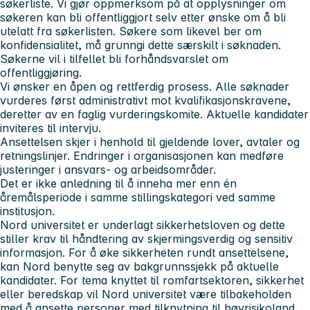
søkerliste. Vi gjør oppmerksom på at opplysninger om
søkeren kan bli offentliggjort selv etter ønske om å bli
utelatt fra søkerlisten. Søkere som likevel ber om
konfidensialitet, må grunngi dette særskilt i søknaden.
Søkerne vil i tilfellet bli forhåndsvarslet om
offentliggjøring.
Vi ønsker en åpen og rettferdig prosess. Alle søknader
vurderes først administrativt mot kvalifikasjonskravene,
deretter av en faglig vurderingskomite. Aktuelle kandidater
inviteres til intervju.
Ansettelsen skjer i henhold til gjeldende lover, avtaler og
retningslinjer. Endringer i organisasjonen kan medføre
justeringer i ansvars- og arbeidsområder.
Det er ikke anledning til å inneha mer enn én
åremålsperiode i samme stillingskategori ved samme
institusjon.
Nord universitet er underlagt sikkerhetsloven og dette
stiller krav til håndtering av skjermingsverdig og sensitiv
informasjon. For å øke sikkerheten rundt ansettelsene,
kan Nord benytte seg av bakgrunnssjekk på aktuelle
kandidater. For tema knyttet til romfartsektoren, sikkerhet
eller beredskap vil Nord universitet være tilbakeholden
med å ansette personer med tilknytning til høyrisikoland.