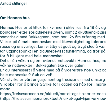
Antall stillinger
1
Om Hannas hus
Hannas Hus er et tiltak for kvinner i aktiv rus, fra 18 år, o
boplasser etter sosialtjenesteloven, samt 2 akuttseng-plass
samarbeid med Bakkegaten, som har 126 års erfaring med a
Vi tror på å møte mennesker med likeverdighet og tolerans
rause og ansvarlige, kan vi tilby et godt og trygt sted å v
tar utgangspunkt i en traumebevisst tilnærming, og tror 
for å bli kjent med hele mennesket.
Det er én våken og én hvilende nattevakt i Hannas hus, m
våkne nattevakter i Bakkegaten like over gaten.
Er du interessert i å være med på å videreføre noe unikt og
hele mennesket? Søk da vel!
Vår styrke er vårt engasjement og tradisjoner med omsorg 
Vi jobber for å bringe Styrke for i dagen og håp for i mor
motto.
https://frelsesarmeen.no/aktuelt/nar-et-eget-hjem-er-noe-
(https://frelsesarmeen.no/aktuelt/nar-et-eget-hjem-er-noe