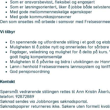
Som er ansvarsbevisst, fleksibel og engasjert
Som er løsningsorientert, liker å jobbe både selvstend
Med gode mellommenneskelige egenskaper
Med gode kommunikasjonsevner
Den som ansettes må arbeide i samsvar med Frelsesarmeen
Vi tilbyr
En spennende og utfordrende stilling i et godt og etab
Muligheten til å jobbe nytt og annerledes for sårbare
Fagdager, veiledning og mulighet for å delta på kurs.
godt faglig kompetansemiljø
Muligheten til å påvirke og bidra i utviklingen av Ha
Lønn i henhold Frelsesarmeens lønnssystem og tariff
God pensjonsordning
Kontakt
Spørsmål vedrørende stillingen rettes til Ann Kristin Åkerl
telefon: 92872889
Søknad sendes via Jobbnorges søknadsportal.
Søknadspapirer returneres ikke. Søkere uten formell kvalifik