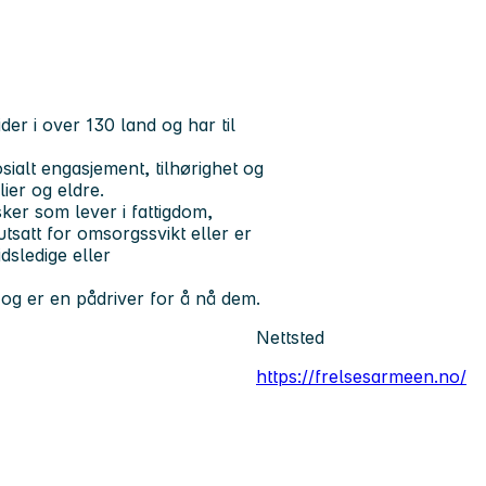
der i over 130 land og har til
sialt engasjement, tilhørighet og
ier og eldre.
sker som lever i fattigdom,
utsatt for omsorgssvikt eller er
sledige eller
g er en pådriver for å nå dem.
Nettsted
https://frelsesarmeen.no/