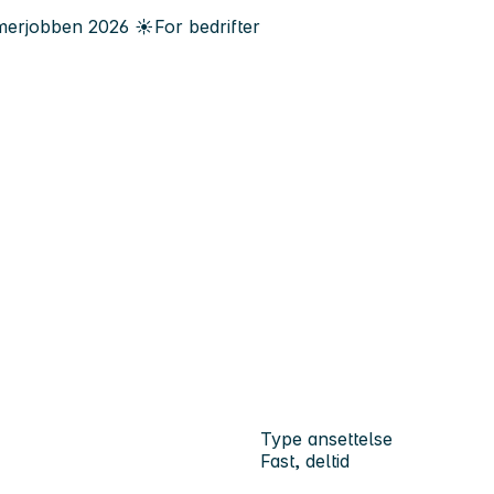
erjobben
2026
☀️
For bedrifter
Type ansettelse
Fast, deltid