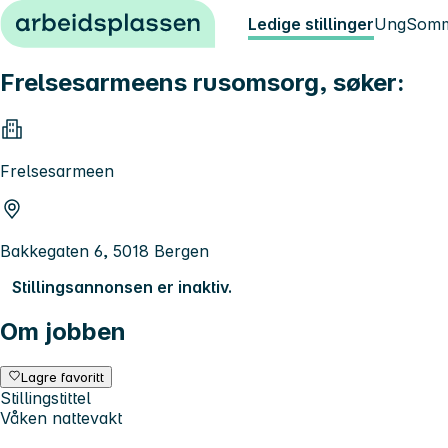
Hopp til innhold
Ledige stillinger
Ung
Somm
Frelsesarmeens rusomsorg, søker:
Frelsesarmeen
Bakkegaten 6, 5018 Bergen
Stillingsannonsen er inaktiv.
Om jobben
Lagre favoritt
Stillingstittel
Våken nattevakt