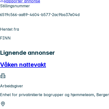
Rapporter annonse
Stillingsnummer
6519c566-aa89-4604-b577-2ac9ba37e04d
Hentet fra
FINN
Lignende annonser
Våken nattevakt
Arbeidsgiver
Enhet for privatinitierte bogrupper og hjemmeteam, Ber