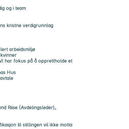
ig og i team
s kristne verdigrunnlag
lert arbeidsmiljø
 kvinner
 Vi har fokus på å opprettholde et
nnas Hus
avtale
und Riise (Avdelingsleder),
asjon til stillingen vil ikke motta