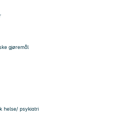
r
iske gjøremål
 helse/ psykiatri