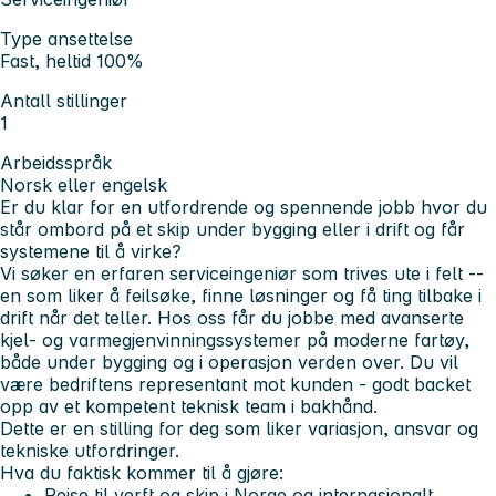
Type ansettelse
Fast, heltid 100%
Antall stillinger
1
Arbeidsspråk
Norsk eller engelsk
Er du klar for en utfordrende og spennende jobb hvor du
står ombord på et skip under bygging eller i drift og får
systemene til å virke?
Vi søker en erfaren serviceingeniør som trives ute i felt --
en som liker å feilsøke, finne løsninger og få ting tilbake i
drift når det teller. Hos oss får du jobbe med avanserte
kjel- og varmegjenvinningssystemer på moderne fartøy,
både under bygging og i operasjon verden over. Du vil
være bedriftens representant mot kunden - godt backet
opp av et kompetent teknisk team i bakhånd.
Dette er en stilling for deg som liker
variasjon, ansvar og
tekniske utfordringer
.
Hva du faktisk kommer til å gjøre:
Reise til verft og skip i Norge og internasjonalt