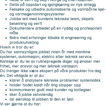
Delta på oppstart og igangkjøring av nye anlegg
Feilsøke og utbedre automatiserte og vannbårne kjel-
og varmegjenvinningssystemer
Jobbe tett med kundens tekniske team, skipets
besetning og verft
Dokumentere arbeidet på en ryddig og profesjonell
måte
Bidra med erfaringer tilbake til engineering og
produktutvikling
Hvem vi tror du er:
Du har sannsynligvis jobbet noen år med maritime
systemer, automasjon, elektro eller teknisk service.
Kanskje er du lei av rutinepregede dager og ønsker mer
frihet, mer ansvar og mer teknisk variasjon.
Du trenger ikke være ekspert på våre produkter fra dag
én. Det viktigste er at du:
klarer å analysere tekniske problemer systematisk
holder hodet kaldt når ting stopper opp
kommuniserer godt med kunder og kollegaer
liker å jobbe selvstendig
tar eierskap til jobben til den er løst
Vi ser gjerne at du har: