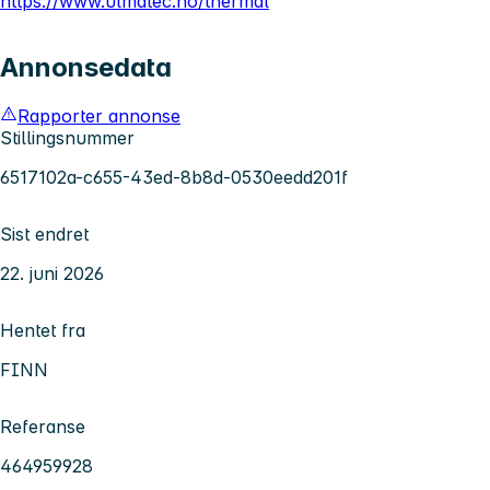
https://www.ulmatec.no/thermal
Annonsedata
Rapporter annonse
Stillingsnummer
6517102a-c655-43ed-8b8d-0530eedd201f
Sist endret
22. juni 2026
Hentet fra
FINN
Referanse
464959928