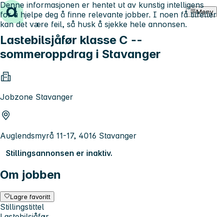
Denne informasjonen er hentet ut av kunstig intelligens
Hopp til innhold
Meny
for å hjelpe deg å finne relevante jobber. I noen få tilfeller
kan det være feil, så husk å sjekke hele annonsen.
Lastebilsjåfør klasse C --
sommeroppdrag i Stavanger
Jobzone Stavanger
Auglendsmyrå 11-17, 4016 Stavanger
Stillingsannonsen er inaktiv.
Om jobben
Lagre favoritt
Stillingstittel
Lastebilsjåfør