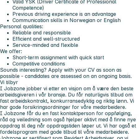
Valid YSK (Driver Certificate of Professional
Competence)
Previous driving experience is an advantage
Communication skills in Norwegian or English
Personal qualities:
Reliable and responsible
Efficient and well-structured
Service-minded and flexible
We offer:
Short-term assignment with quick start
Competitive conditions
Sounds interesting? Apply with your CV as soon as
possible - candidates are assessed on an ongoing basis.
Vi tilbyr
I Jobzone jobber vi etter en visjon om å være den beste
arbeidsgiveren i vår bransje. Du får naturligvis tilbud om
fast arbeidskontrakt, konkurransedyktig og riktig lønn. Vi
har gode forsikringsordninger for våre medarbeidere.
I Jobzone får du en fast kontaktperson for oppfølging,
råd og veiledning som også hjelper aktivt med å finne nye
oppdrag til deg når oppdragstiden løper ut. Vi har også et
fordelsprogram med gode tilbud til våre medarbeidere.
Jobzone er sertifisert som Revidert Arbeidsgiver, og vi